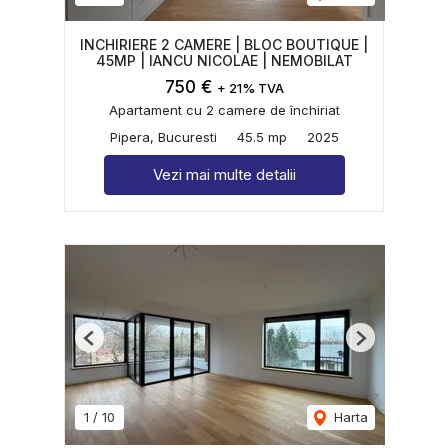
INCHIRIERE 2 CAMERE | BLOC BOUTIQUE |
45MP | IANCU NICOLAE | NEMOBILAT
750 €
+ 21% TVA
Apartament cu 2 camere de închiriat
Pipera, Bucuresti
45.5 mp
2025
Vezi mai multe detalii
Previous
Next
1
/
10
Harta