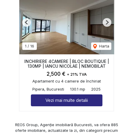
Previous
Next
1
/
16
Harta
INCHIRIERE 4CAMERE | BLOC BOUTIQUE |
130MP | IANCU NICOLAE | NEMOBILAT
2,500 €
+ 21% TVA
Apartament cu 4 camere de închiriat
Pipera, Bucuresti
130.1 mp
2025
Vezi mai multe detalii
REOS Group, Agenție imobiliară Bucuresti, va ofera 885
oferte imobiliare, actualizate la zi, din categorii precum