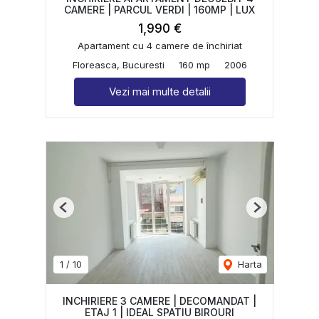
CAMERE | PARCUL VERDI | 160MP | LUX
1,990 €
Apartament cu 4 camere de închiriat
Floreasca, Bucuresti
160 mp
2006
Vezi mai multe detalii
Previous
Next
1
/
10
Harta
INCHIRIERE 3 CAMERE | DECOMANDAT |
ETAJ 1 | IDEAL SPATIU BIROURI