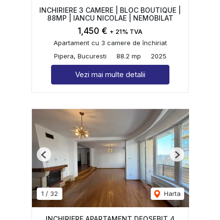
INCHIRIERE 3 CAMERE | BLOC BOUTIQUE |
88MP | IANCU NICOLAE | NEMOBILAT
1,450 €
+ 21% TVA
Apartament cu 3 camere de închiriat
Pipera, Bucuresti
88.2 mp
2025
Vezi mai multe detalii
Previous
Next
1
/
32
Harta
INCHIRIERE APARTAMENT DEOSEBIT 4