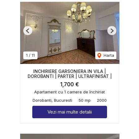
Previous
Next
1
/
11
Harta
INCHIRIERE GARSONIERA IN VILA |
DOROBANTI | PARTER | ULTRAFINISAT |
1,700 €
Apartament cu 1 camere de închiriat
Dorobanti, Bucuresti
50 mp
2000
Vezi mai multe detalii