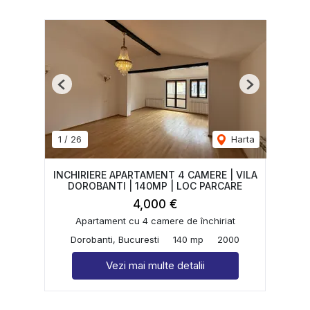
Previous
Next
1
/
26
Harta
INCHIRIERE APARTAMENT 4 CAMERE | VILA
DOROBANTI | 140MP | LOC PARCARE
4,000 €
Apartament cu 4 camere de închiriat
Dorobanti, Bucuresti
140 mp
2000
Vezi mai multe detalii