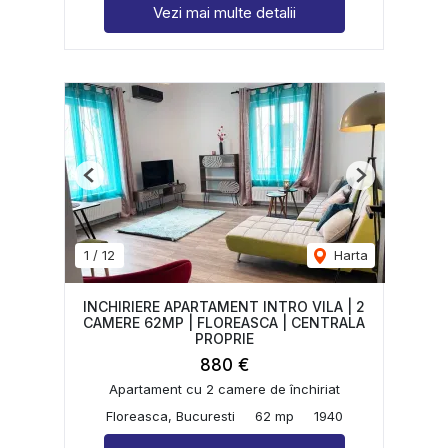
Vezi mai multe detalii
Previous
Next
1
/
12
Harta
INCHIRIERE APARTAMENT INTRO VILA | 2
CAMERE 62MP | FLOREASCA | CENTRALA
PROPRIE
880 €
Apartament cu 2 camere de închiriat
Floreasca, Bucuresti
62 mp
1940