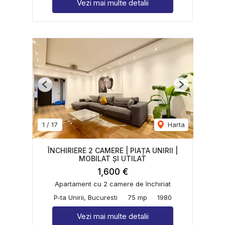
Vezi mai multe detalii
Previous
Next
1
/
17
Harta
ÎNCHIRIERE 2 CAMERE | PIAȚA UNIRII |
MOBILAT ȘI UTILAT
1,600 €
Apartament cu 2 camere de închiriat
P-ta Unirii, Bucuresti
75 mp
1980
Vezi mai multe detalii