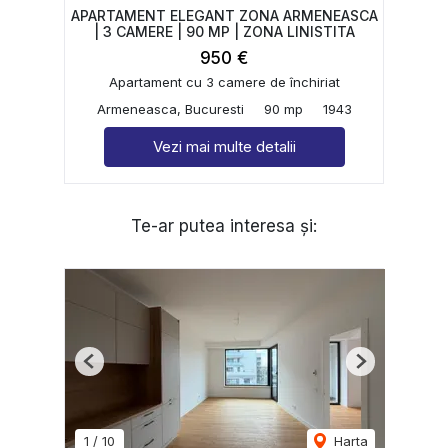
APARTAMENT ELEGANT ZONA ARMENEASCA
| 3 CAMERE | 90 MP | ZONA LINISTITA
950 €
Apartament cu 3 camere de închiriat
Armeneasca, Bucuresti
90 mp
1943
Vezi mai multe detalii
Te-ar putea interesa și:
Previous
Next
1
/
10
Harta