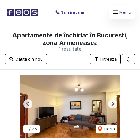
Sună acum
Meniu
Apartamente de închiriat în Bucuresti,
zona Armeneasca
1 rezultate
Caută din nou
Filtrează
Previous
Next
1
/
25
Harta