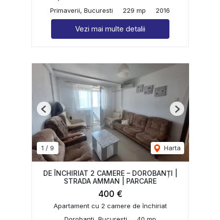
Primaverii, Bucuresti
229 mp
2016
Vezi mai multe detalii
Previous
Next
1
/
9
Harta
DE ÎNCHIRIAT 2 CAMERE – DOROBANȚI |
STRADA AMMAN | PARCARE
400 €
Apartament cu 2 camere de închiriat
Dorobanti, Bucuresti
40 mp