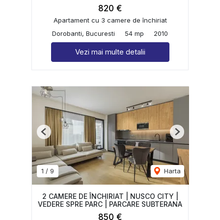
820 €
Apartament cu 3 camere de închiriat
Dorobanti, Bucuresti
54 mp
2010
Vezi mai multe detalii
Previous
Next
1
/
9
Harta
2 CAMERE DE ÎNCHIRIAT | NUSCO CITY |
VEDERE SPRE PARC | PARCARE SUBTERANA
850 €