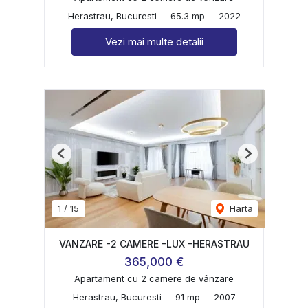
Herastrau, Bucuresti
65.3 mp
2022
Vezi mai multe detalii
Previous
Next
1
/
15
Harta
VANZARE -2 CAMERE -LUX -HERASTRAU
365,000 €
Apartament cu 2 camere de vânzare
Herastrau, Bucuresti
91 mp
2007