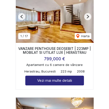
Previous
Next
1
/
17
Harta
VANZARE PENTHOUSE DEOSEBIT | 223MP |
MOBILAT SI UTILAT LUX | HERASTRAU
799,000 €
Apartament cu 6 camere de vânzare
Herastrau, Bucuresti
223 mp
2008
Vezi mai multe detalii