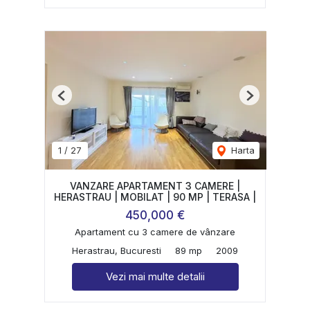
Previous
Next
1
/
27
Harta
VANZARE APARTAMENT 3 CAMERE |
HERASTRAU | MOBILAT | 90 MP | TERASA |
450,000 €
Apartament cu 3 camere de vânzare
Herastrau, Bucuresti
89 mp
2009
Vezi mai multe detalii