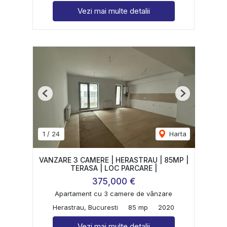
Vezi mai multe detalii
Previous
Next
1
/
24
Harta
VANZARE 3 CAMERE | HERASTRAU | 85MP |
TERASA | LOC PARCARE |
375,000 €
Apartament cu 3 camere de vânzare
Herastrau, Bucuresti
85 mp
2020
Vezi mai multe detalii