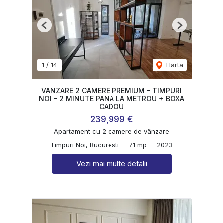
Previous
Next
1
/
14
Harta
VANZARE 2 CAMERE PREMIUM – TIMPURI
NOI – 2 MINUTE PANA LA METROU + BOXA
CADOU
239,999 €
Apartament cu 2 camere de vânzare
Timpuri Noi, Bucuresti
71 mp
2023
Vezi mai multe detalii