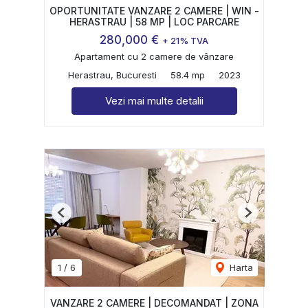
OPORTUNITATE VANZARE 2 CAMERE | WIN -
HERASTRAU | 58 MP | LOC PARCARE
280,000 €
+ 21% TVA
Apartament cu 2 camere de vânzare
Herastrau, Bucuresti
58.4 mp
2023
Vezi mai multe detalii
Previous
Next
1
/
6
Harta
VANZARE 2 CAMERE | DECOMANDAT | ZONA