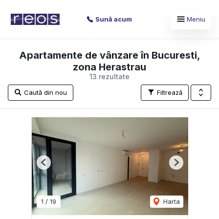
Sună acum
Meniu
Apartamente de vânzare în Bucuresti,
zona Herastrau
13 rezultate
Caută din nou
Filtrează
Previous
Next
1
/
19
Harta