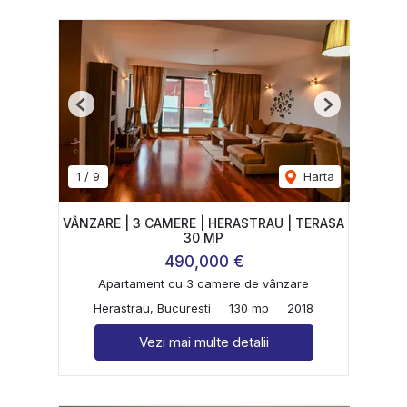
Previous
Next
1
/
9
Harta
VÂNZARE | 3 CAMERE | HERASTRAU | TERASA
30 MP
490,000 €
Apartament cu 3 camere de vânzare
Herastrau, Bucuresti
130 mp
2018
Vezi mai multe detalii