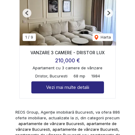
Previous
Next
1
/
9
Harta
VANZARE 3 CAMERE - DRISTOR LUX
210,000 €
Apartament cu 3 camere de vânzare
Dristor, Bucuresti
68 mp
1984
Vezi mai multe detalii
REOS Group, Agenție imobiliară Bucuresti, va ofera 886
oferte imobiliare, actualizate la zi, din categorii precum
apartamente de vânzare Bucuresti
,
apartamente de
vânzare Bucuresti
,
apartamente de vânzare Bucuresti
,
apartamente de vânzare Bucuresti
sau
apartamente de