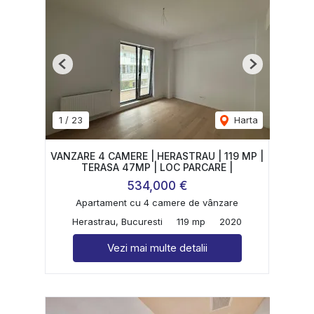
Previous
Next
1
/
23
Harta
VANZARE 4 CAMERE | HERASTRAU | 119 MP |
TERASA 47MP | LOC PARCARE |
534,000 €
Apartament cu 4 camere de vânzare
Herastrau, Bucuresti
119 mp
2020
Vezi mai multe detalii