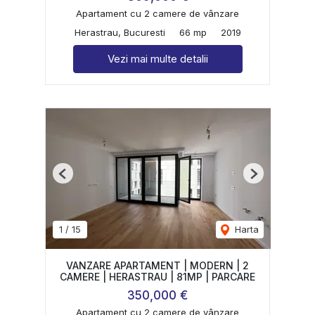
Apartament cu 2 camere de vânzare
Herastrau, Bucuresti
66 mp
2019
Vezi mai multe detalii
Previous
Next
1
/
15
Harta
VANZARE APARTAMENT | MODERN | 2
CAMERE | HERASTRAU | 81MP | PARCARE
350,000 €
Apartament cu 2 camere de vânzare