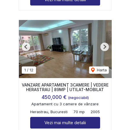
Previous
Next
1
/
12
Harta
VANZARE APARTAMENT 3CAMERE | VEDERE
HERASTRAU | 89MP | UTILAT-MOBILAT
450,000 €
(negociabil)
Apartament cu 3 camere de vânzare
Herastrau, Bucuresti
70 mp
2005
Vezi mai multe detalii