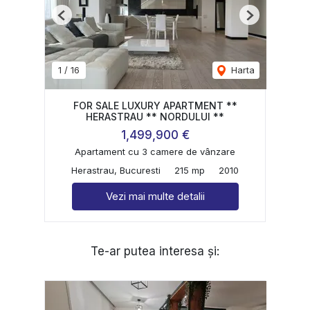
Previous
Next
1
/
16
Harta
FOR SALE LUXURY APARTMENT **
HERASTRAU ** NORDULUI **
1,499,900 €
Apartament cu 3 camere de vânzare
Herastrau, Bucuresti
215 mp
2010
Vezi mai multe detalii
Te-ar putea interesa și: