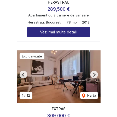
HERASTRAU
289,500 €
Apartament cu 2 camere de vânzare
Herastrau, Bucuresti
78 mp
2012
Vezi mai multe detalii
Exclusivitate
Previous
Next
1
/
12
Harta
EXTRAS
309,000 €