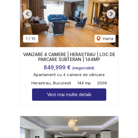
Previous
Next
1
/
15
Harta
VANZARE 4 CAMERE | HERASTRAU | LOC DE
PARCARE SUBTERAN | 144MP
849,999 €
(negociabil)
Apartament cu 4 camere de vânzare
Herastrau, Bucuresti
144 mp
2009
Vezi mai multe detalii