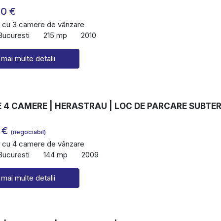
00 €
 cu 3 camere de vânzare
Bucuresti
215 mp
2010
 mai multe detalii
 4 CAMERE | HERASTRAU | LOC DE PARCARE SUBTE
 €
(negociabil)
 cu 4 camere de vânzare
Bucuresti
144 mp
2009
 mai multe detalii