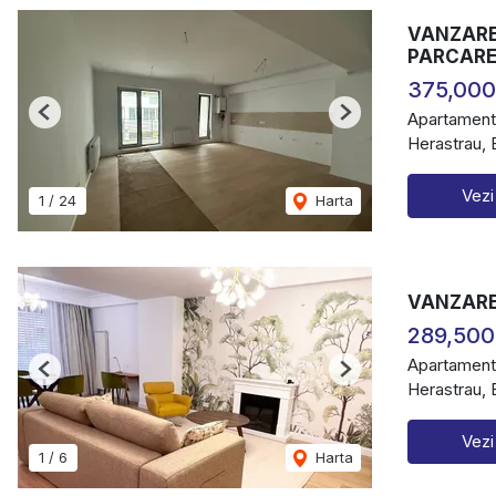
VANZARE 
PARCARE
375,000
Apartament
Previous
Next
Herastrau, 
Vezi
1
/
24
Harta
VANZARE
289,500
Apartament
Previous
Next
Herastrau, 
Vezi
1
/
6
Harta