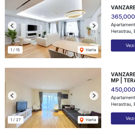
VANZARE
365,000
Apartament
Previous
Next
Herastrau, 
Vezi
1
/
15
Harta
VANZARE
MP | TER
450,000
Apartament
Previous
Next
Herastrau, 
Vezi
1
/
27
Harta