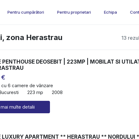
Pentru cumpărători
Pentru proprietari
Echipa
Cont
i, zona Herastrau
13 rezu
PENTHOUSE DEOSEBIT | 223MP | MOBILAT SI UTILA
ERASTRAU
 €
 cu 6 camere de vânzare
Bucuresti
223 mp
2008
 mai multe detalii
E LUXURY APARTMENT ** HERASTRAU ** NORDULUI *