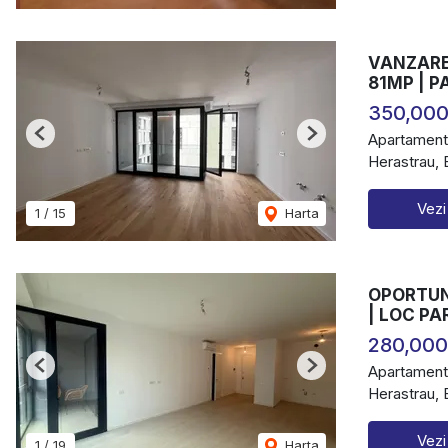
VANZARE
81MP | 
350,000
Apartament
Previous
Next
Herastrau, 
Vezi
1
/
15
Harta
OPORTUN
| LOC P
280,00
Apartament
Previous
Next
Herastrau, 
Vezi
1
/
19
Harta