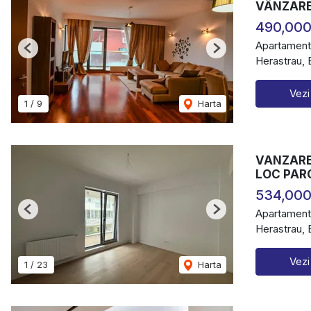
VÂNZARE 
490,000
Apartament
Previous
Next
Herastrau, 
Vezi
1
/
9
Harta
VANZARE 
LOC PAR
534,000
Apartament
Previous
Next
Herastrau, 
Vezi
1
/
23
Harta