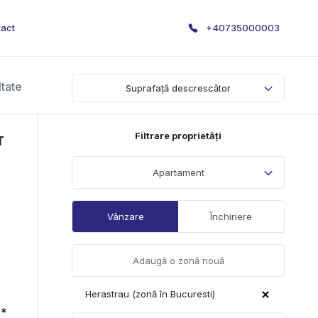
act
+40735000003
ltate
Suprafață descrescător
Filtrare proprietăți
T
Apartament
Vânzare
Închiriere
Herastrau (zonă în Bucuresti)
*