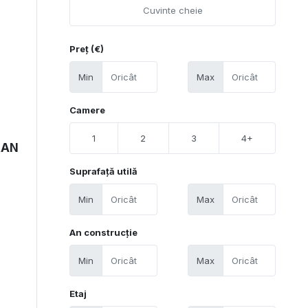
Preț (€)
Min
Max
Camere
1
2
3
4+
RAN
Suprafață utilă
Min
Max
An construcție
Min
Max
Etaj