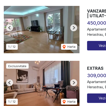
VANZARE
| UTILAT
450,00
Apartament
Previous
Next
Herastrau, 
Vezi
1
/
12
Harta
Exclusivitate
EXTRAS
309,000
Apartament
Previous
Next
Herastrau, 
Vezi
1
/
12
Harta