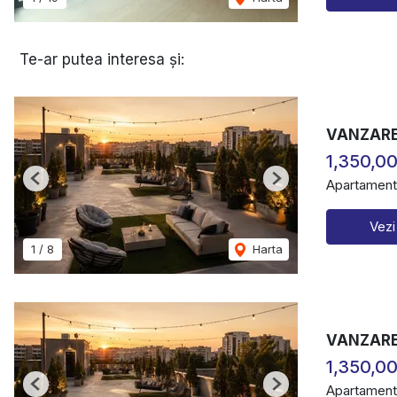
Te-ar putea interesa și:
VANZARE
1,350,0
Apartament
Previous
Next
Vezi
1
/
8
Harta
VANZARE
1,350,0
Apartament
Previous
Next