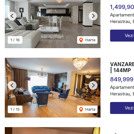
1,499,9
Apartament
Previous
Next
Herastrau, 
Vezi
1
/
16
Harta
VANZARE
| 144MP
849,999
Apartament
Previous
Next
Herastrau, 
Vezi
1
/
15
Harta