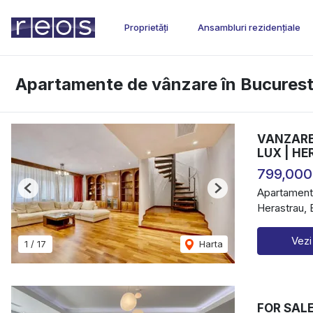
Proprietăți
Ansambluri rezidențiale
Apartamente de vânzare în Bucurest
VANZARE 
LUX | H
799,000
Apartament
Previous
Next
Herastrau, 
Vezi
1
/
17
Harta
FOR SAL