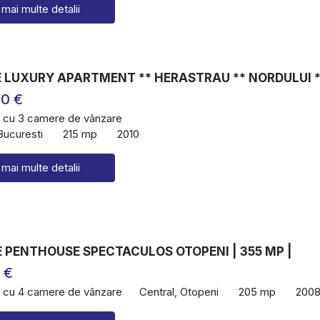
 mai multe detalii
E LUXURY APARTMENT ** HERASTRAU ** NORDULUI *
00 €
 cu 3 camere de vânzare
Bucuresti
215 mp
2010
 mai multe detalii
 PENTHOUSE SPECTACULOS OTOPENI | 355 MP |
 €
 cu 4 camere de vânzare
Central, Otopeni
205 mp
200