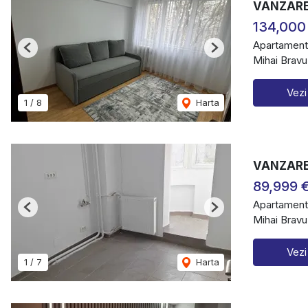
VANZARE 
134,000
Apartament
Previous
Next
Mihai Bravu
Vezi
1
/
8
Harta
VANZARE
89,999 
Apartament
Previous
Next
Mihai Bravu
Vezi
1
/
7
Harta