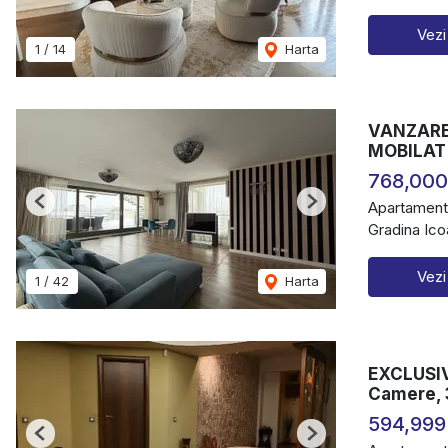
Vezi
1
/
14
Harta
VANZARE
MOBILAT 
768,000
Apartament
Previous
Next
Gradina Ico
Vezi
1
/
42
Harta
EXCLUSIV
Camere, 3
594,999
Previous
Next