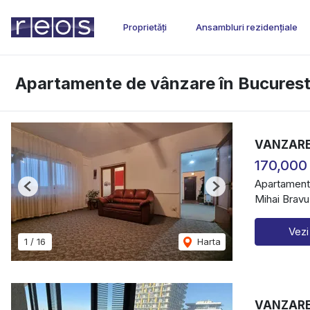
Proprietăți
Ansambluri rezidențiale
Apartamente de vânzare în Bucurest
VANZARE
170,000
Apartament
Previous
Next
Mihai Bravu
Vezi
1
/
16
Harta
VANZARE