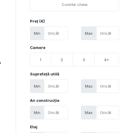
Preț (€)
Min
Max
Camere
1
2
3
4+
P
Suprafață utilă
Min
Max
An construcție
Min
Max
Etaj