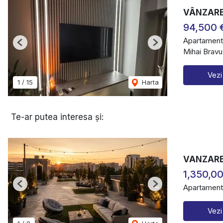
VÂNZARE 
94,500 
Apartament
Previous
Next
Mihai Bravu
Vezi
1
/
15
Harta
Te-ar putea interesa și:
VANZARE
1,350,0
Apartament
Previous
Next
Vezi