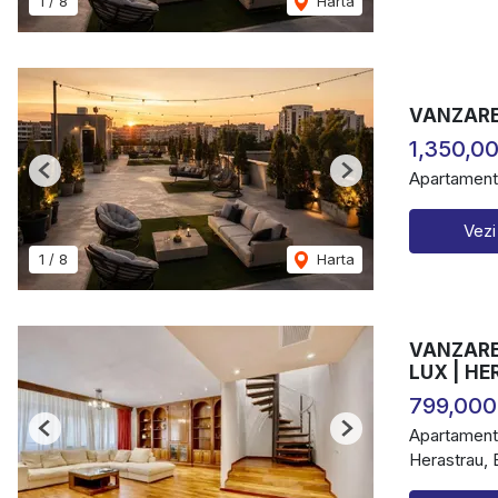
1
/
8
Harta
VANZARE
1,350,0
Apartament
Previous
Next
Vezi
1
/
8
Harta
VANZARE 
LUX | H
799,000
Apartament
Previous
Next
Herastrau, 