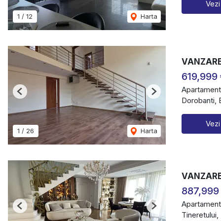
Vezi
1
/
12
Harta
VANZARE
619,999
Apartament
Previous
Next
Dorobanti, 
Vezi
1
/
26
Harta
VANZARE 
887,999
Apartament
Previous
Next
Tineretului,