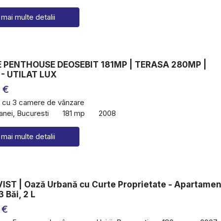
 mai multe detalii
 PENTHOUSE DEOSEBIT 181MP | TERASA 280MP |
- UTILAT LUX
 €
 cu 3 camere de vânzare
anei, Bucuresti
181 mp
2008
 mai multe detalii
IST | Oază Urbană cu Curte Proprietate - Apartamen
 Băi, 2 L
 €