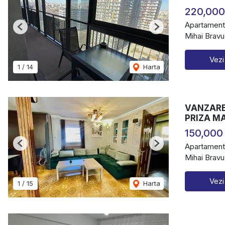
220,000
Apartament
Previous
Next
Mihai Bravu
Vezi
1
/
14
Harta
VANZARE
PRIZA M
150,000
Apartament
Previous
Next
Mihai Bravu
Vezi
1
/
15
Harta