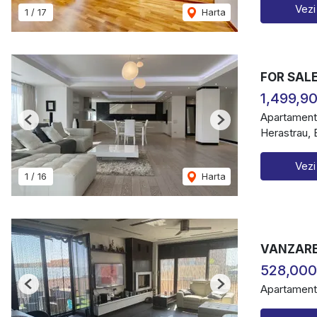
Vezi
1
/
17
Harta
FOR SAL
1,499,9
Apartament
Previous
Next
Herastrau, 
Vezi
1
/
16
Harta
VANZARE
528,000
Apartament
Previous
Next