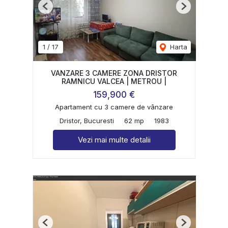
Previous
Next
1
/
17
Harta
VANZARE 3 CAMERE ZONA DRISTOR
RAMNICU VALCEA | METROU |
159,900 €
Apartament cu 3 camere de vânzare
Dristor, Bucuresti
62 mp
1983
Vezi mai multe detalii
Previous
Next