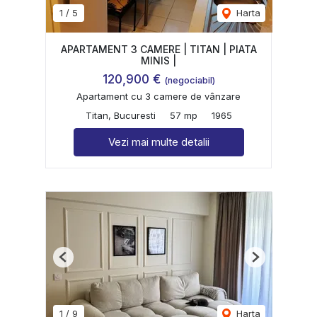
1
/
5
Harta
APARTAMENT 3 CAMERE | TITAN | PIATA
MINIS |
120,900 €
(negociabil)
Apartament cu 3 camere de vânzare
Titan, Bucuresti
57 mp
1965
Vezi mai multe detalii
Previous
Next
1
/
9
Harta