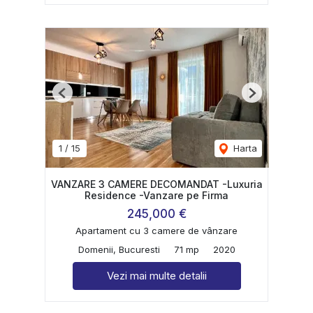
Previous
Next
1
/
15
Harta
VANZARE 3 CAMERE DECOMANDAT -Luxuria
Residence -Vanzare pe Firma
245,000 €
Apartament cu 3 camere de vânzare
Domenii, Bucuresti
71 mp
2020
Vezi mai multe detalii