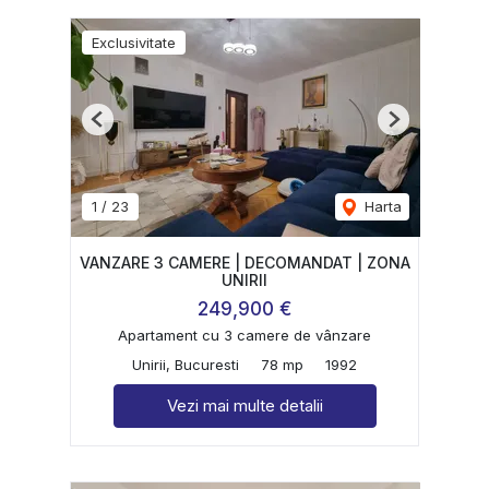
Exclusivitate
Previous
Next
1
/
23
Harta
VANZARE 3 CAMERE | DECOMANDAT | ZONA
UNIRII
249,900 €
Apartament cu 3 camere de vânzare
Unirii, Bucuresti
78 mp
1992
Vezi mai multe detalii