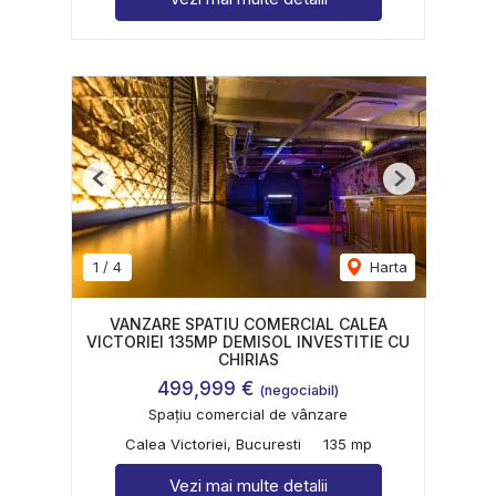
Previous
Next
1
/
4
Harta
VANZARE SPATIU COMERCIAL CALEA
VICTORIEI 135MP DEMISOL INVESTITIE CU
CHIRIAS
499,999 €
(negociabil)
Spațiu comercial de vânzare
Calea Victoriei, Bucuresti
135 mp
Vezi mai multe detalii