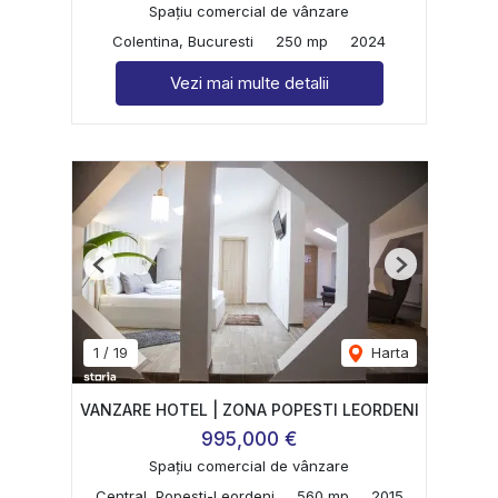
Spațiu comercial de vânzare
Colentina, Bucuresti
250 mp
2024
Vezi mai multe detalii
Previous
Next
1
/
19
Harta
VANZARE HOTEL | ZONA POPESTI LEORDENI
995,000 €
Spațiu comercial de vânzare
Central, Popesti-Leordeni
560 mp
2015