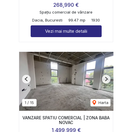
268,990 €
Spațiu comercial de vânzare
Dacia, Bucuresti
99.47 mp
1930
Vezi mai multe detalii
Previous
Next
1
/
15
Harta
VANZARE SPATIU COMERCIAL | ZONA BABA
NOVAC
1,499,999 €