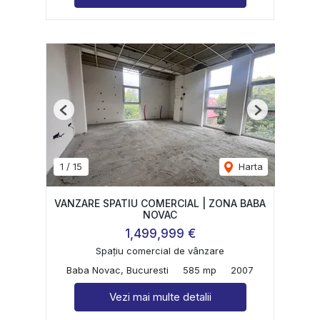
Previous
Next
1
/
15
Harta
VANZARE SPATIU COMERCIAL | ZONA BABA
NOVAC
1,499,999 €
Spațiu comercial de vânzare
Baba Novac, Bucuresti
585 mp
2007
Vezi mai multe detalii