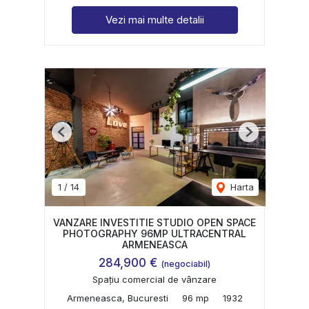
Vezi mai multe detalii
Previous
Next
1
/
14
Harta
VANZARE INVESTITIE STUDIO OPEN SPACE
PHOTOGRAPHY 96MP ULTRACENTRAL
ARMENEASCA
284,900 €
(negociabil)
Spațiu comercial de vânzare
Armeneasca, Bucuresti
96 mp
1932