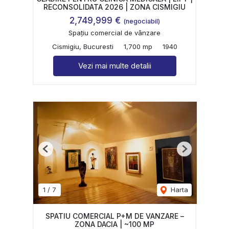
RECONSOLIDATA 2026 | ZONA CISMIGIU
2,749,999 €
(negociabil)
Spațiu comercial de vânzare
Cismigiu, Bucuresti
1,700 mp
1940
Vezi mai multe detalii
Previous
Next
1
/
7
Harta
SPATIU COMERCIAL P+M DE VANZARE –
ZONA DACIA | ~100 MP