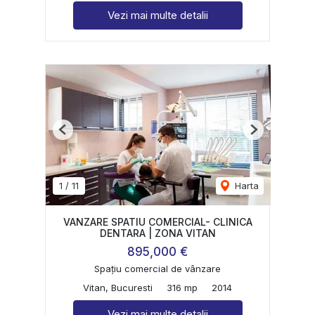
Vezi mai multe detalii
Previous
Next
1
/
11
Harta
VANZARE SPATIU COMERCIAL- CLINICA
DENTARA | ZONA VITAN
895,000 €
Spațiu comercial de vânzare
Vitan, Bucuresti
316 mp
2014
Vezi mai multe detalii