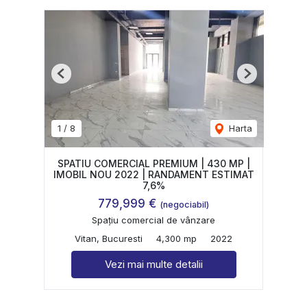
Previous
Next
1
/
8
Harta
SPATIU COMERCIAL PREMIUM | 430 MP |
IMOBIL NOU 2022 | RANDAMENT ESTIMAT
7,6%
779,999 €
(negociabil)
Spațiu comercial de vânzare
Vitan, Bucuresti
4,300 mp
2022
Vezi mai multe detalii