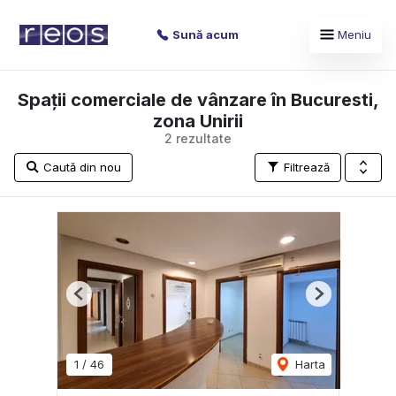
Sună acum
Meniu
Spații comerciale de vânzare în Bucuresti,
zona Unirii
2 rezultate
Caută din nou
Filtrează
Previous
Next
1
/
46
Harta