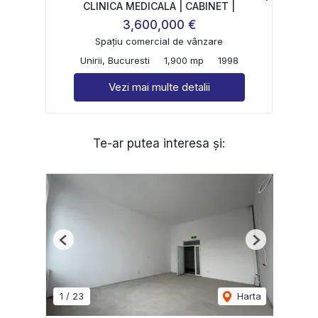
CLINICA MEDICALA | CABINET |
3,600,000 €
Spațiu comercial de vânzare
Unirii, Bucuresti
1,900 mp
1998
Vezi mai multe detalii
Te-ar putea interesa și:
Previous
Next
1
/
23
Harta