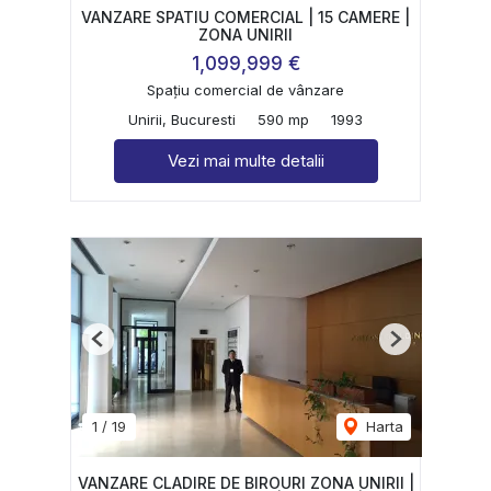
VANZARE SPATIU COMERCIAL | 15 CAMERE |
ZONA UNIRII
1,099,999 €
Spațiu comercial de vânzare
Unirii, Bucuresti
590 mp
1993
Vezi mai multe detalii
Previous
Next
1
/
19
Harta
VANZARE CLADIRE DE BIROURI ZONA UNIRII |