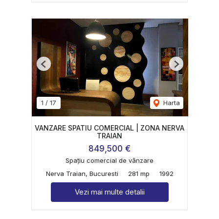
Previous
Next
1
/
17
Harta
VANZARE SPATIU COMERCIAL | ZONA NERVA
TRAIAN
849,500 €
Spațiu comercial de vânzare
Nerva Traian, Bucuresti
281 mp
1992
Vezi mai multe detalii