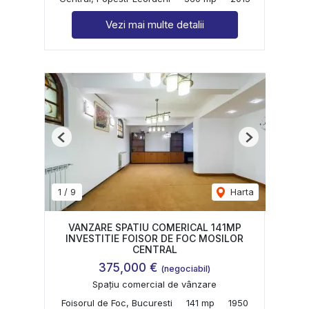
Vezi mai multe detalii
Previous
Next
1
/
9
Harta
VANZARE SPATIU COMERICAL 141MP
INVESTITIE FOISOR DE FOC MOSILOR
CENTRAL
375,000 €
(negociabil)
Spațiu comercial de vânzare
Foisorul de Foc, Bucuresti
141 mp
1950