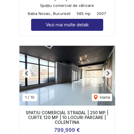
Spațiu comercial de vânzare
Baba Novac, Bucuresti
585 mp
2007
Vezi mai multe detalii
Previous
Next
1
/
10
Harta
SPATIU COMERCIAL STRADAL | 250 MP |
CURTE 120 MP | 10 LOCURI PARCARE |
COLENTINA
799,999 €