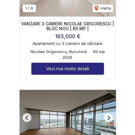
1
/
6
Harta
VANZARE 3 CAMERE NICOLAE GRIGORESCU |
BLOC NOU | 80 MP |
163,000 €
Apartament cu 3 camere de vânzare
Nicolae Grigorescu, Bucuresti
80 mp
2024
Vezi mai multe detalii
Previous
Next