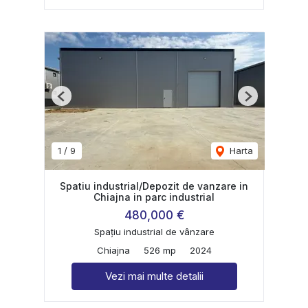
Previous
Next
1
/
9
Harta
Spatiu industrial/Depozit de vanzare in
Chiajna in parc industrial
480,000 €
Spațiu industrial de vânzare
Chiajna
526 mp
2024
Vezi mai multe detalii