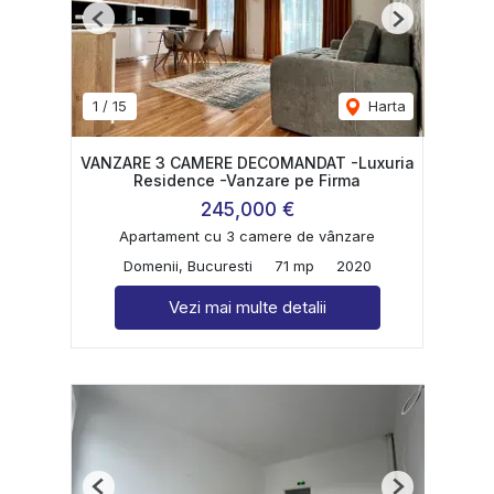
Previous
Next
1
/
15
Harta
VANZARE 3 CAMERE DECOMANDAT -Luxuria
Residence -Vanzare pe Firma
245,000 €
Apartament cu 3 camere de vânzare
Domenii, Bucuresti
71 mp
2020
Vezi mai multe detalii