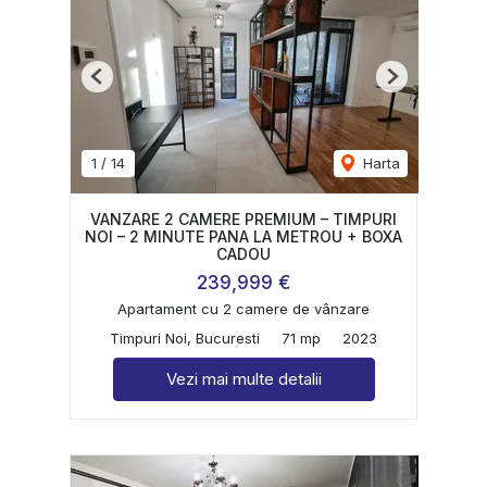
Previous
Next
1
/
14
Harta
VANZARE 2 CAMERE PREMIUM – TIMPURI
NOI – 2 MINUTE PANA LA METROU + BOXA
CADOU
239,999 €
Apartament cu 2 camere de vânzare
Timpuri Noi, Bucuresti
71 mp
2023
Vezi mai multe detalii