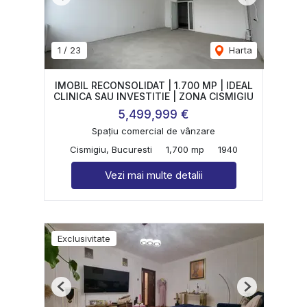
Previous
Next
1
/
23
Harta
IMOBIL RECONSOLIDAT | 1.700 MP | IDEAL
CLINICA SAU INVESTITIE | ZONA CISMIGIU
5,499,999 €
Spațiu comercial de vânzare
Cismigiu, Bucuresti
1,700 mp
1940
Vezi mai multe detalii
Exclusivitate
Previous
Next