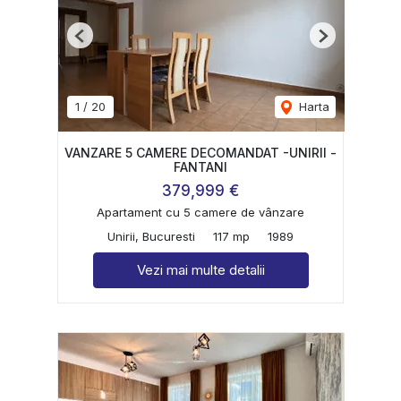
Previous
Next
1
/
20
Harta
VANZARE 5 CAMERE DECOMANDAT -UNIRII -
FANTANI
379,999 €
Apartament cu 5 camere de vânzare
Unirii, Bucuresti
117 mp
1989
Vezi mai multe detalii