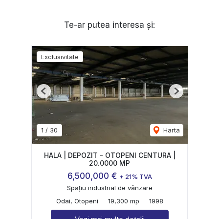
Te-ar putea interesa și:
Exclusivitate
Previous
Next
1
/
30
Harta
HALA | DEPOZIT - OTOPENI CENTURA |
20.0000 MP
6,500,000 €
+ 21% TVA
Spațiu industrial de vânzare
Odai, Otopeni
19,300 mp
1998