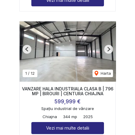
Vezi mai multe detalii
Previous
Next
1
/
12
Harta
VANZARE HALA INDUSTRIALA CLASA B | 796
MP | BIROURI | CENTURA CHIAJNA
599,999 €
Spațiu industrial de vânzare
Chiajna
344 mp
2025
Vezi mai multe detalii