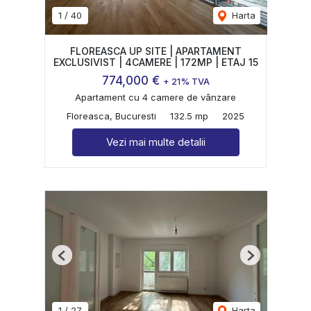
1
/
40
Harta
FLOREASCA UP SITE | APARTAMENT
EXCLUSIVIST | 4CAMERE | 172MP | ETAJ 15
774,000 €
+ 21% TVA
Apartament cu 4 camere de vânzare
Floreasca, Bucuresti
132.5 mp
2025
Vezi mai multe detalii
Previous
Next
1
/
27
Harta