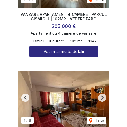
VANZARE APARTAMENT 4 CAMERE | PARCUL
CISMIGIU | 102MP | VEDERE PARC
205,000 €
Apartament cu 4 camere de vânzare
Cismigiu, Bucuresti
102 mp
1947
Vezi mai multe detalii
Previous
Next
1
/
8
Harta