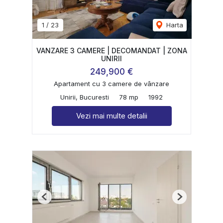
1
/
23
Harta
VANZARE 3 CAMERE | DECOMANDAT | ZONA
UNIRII
249,900 €
Apartament cu 3 camere de vânzare
Unirii, Bucuresti
78 mp
1992
Vezi mai multe detalii
Previous
Next