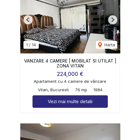
Previous
Next
1
/
14
Harta
VANZARE 4 CAMERE | MOBILAT SI UTILAT |
ZONA VITAN
224,000 €
Apartament cu 4 camere de vânzare
Vitan, Bucuresti
76 mp
1984
Vezi mai multe detalii