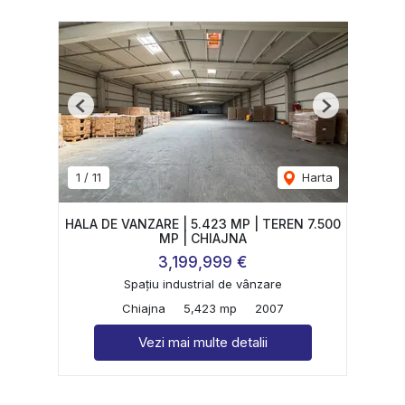
Previous
Next
1
/
11
Harta
HALA DE VANZARE | 5.423 MP | TEREN 7.500
MP | CHIAJNA
3,199,999 €
Spațiu industrial de vânzare
Chiajna
5,423 mp
2007
Vezi mai multe detalii