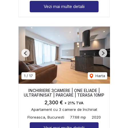
Vezi mai multe detalii
Previous
Next
1
/
17
Harta
INCHIRIERE 3CAMERE | ONE ELIADE |
ULTRAFINISAT | PARCARE | TERASA 10MP
2,300 €
+ 21% TVA
Apartament cu 3 camere de închiriat
Floreasca, Bucuresti
77.68 mp
2020
Vezi mai multe detalii