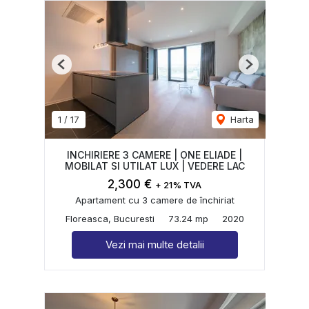
Previous
Next
1
/
17
Harta
INCHIRIERE 3 CAMERE | ONE ELIADE |
MOBILAT SI UTILAT LUX | VEDERE LAC
2,300 €
+ 21% TVA
Apartament cu 3 camere de închiriat
Floreasca, Bucuresti
73.24 mp
2020
Vezi mai multe detalii