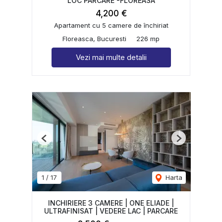
LOC PARCARE -FLOREASA
4,200 €
Apartament cu 5 camere de închiriat
Floreasca, Bucuresti
226 mp
Vezi mai multe detalii
Previous
Next
1
/
17
Harta
INCHIRIERE 3 CAMERE | ONE ELIADE |
ULTRAFINISAT | VEDERE LAC | PARCARE