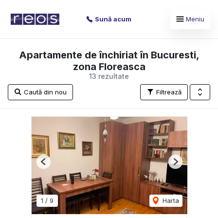
Sună acum
Meniu
Apartamente de închiriat în Bucuresti,
zona Floreasca
13 rezultate
Caută din nou
Filtrează
Previous
Next
1
/
9
Harta