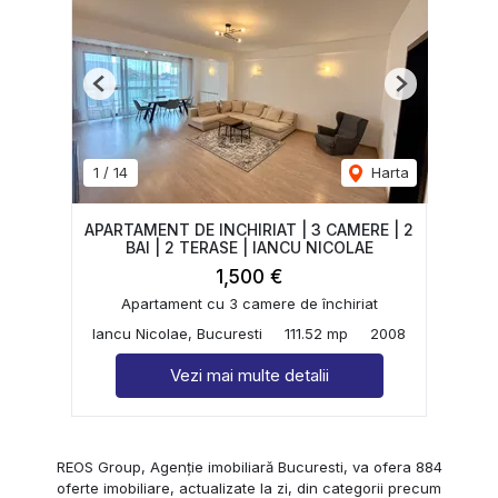
Previous
Next
1
/
14
Harta
APARTAMENT DE INCHIRIAT | 3 CAMERE | 2
BAI | 2 TERASE | IANCU NICOLAE
1,500 €
Apartament cu 3 camere de închiriat
Iancu Nicolae, Bucuresti
111.52 mp
2008
Vezi mai multe detalii
REOS Group, Agenție imobiliară Bucuresti, va ofera 884
oferte imobiliare, actualizate la zi, din categorii precum