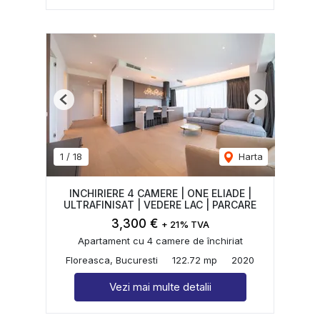
Previous
Next
1
/
18
Harta
INCHIRIERE 4 CAMERE | ONE ELIADE |
ULTRAFINISAT | VEDERE LAC | PARCARE
3,300 €
+ 21% TVA
Apartament cu 4 camere de închiriat
Floreasca, Bucuresti
122.72 mp
2020
Vezi mai multe detalii