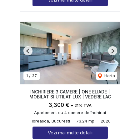
Previous
Next
1
/
37
Harta
INCHIRIERE 3 CAMERE | ONE ELIADE |
MOBILAT SI UTILAT LUX | VEDERE LAC
3,300 €
+ 21% TVA
Apartament cu 4 camere de închiriat
Floreasca, Bucuresti
73.24 mp
2020
Vezi mai multe detalii