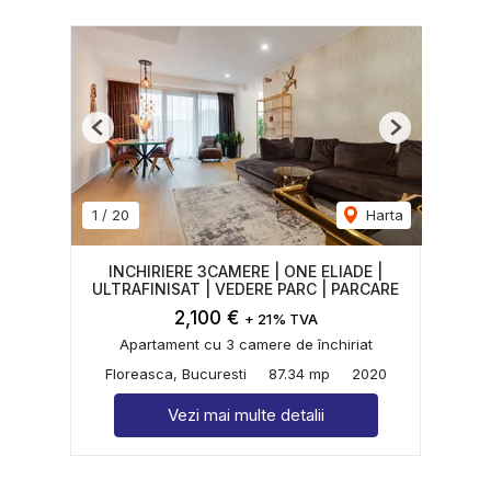
Previous
Next
1
/
20
Harta
INCHIRIERE 3CAMERE | ONE ELIADE |
ULTRAFINISAT | VEDERE PARC | PARCARE
2,100 €
+ 21% TVA
Apartament cu 3 camere de închiriat
Floreasca, Bucuresti
87.34 mp
2020
Vezi mai multe detalii