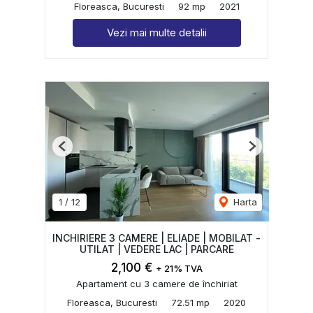
Floreasca, Bucuresti
92 mp
2021
Vezi mai multe detalii
Previous
Next
1
/
12
Harta
INCHIRIERE 3 CAMERE | ELIADE | MOBILAT -
UTILAT | VEDERE LAC | PARCARE
2,100 €
+ 21% TVA
Apartament cu 3 camere de închiriat
Floreasca, Bucuresti
72.51 mp
2020