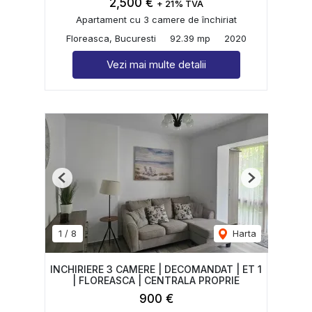
2,500 €
+ 21% TVA
Apartament cu 3 camere de închiriat
Floreasca, Bucuresti
92.39 mp
2020
Vezi mai multe detalii
Previous
Next
1
/
8
Harta
INCHIRIERE 3 CAMERE | DECOMANDAT | ET 1
| FLOREASCA | CENTRALA PROPRIE
900 €