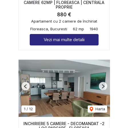
CAMERE 62MP | FLOREASCA | CENTRALA
PROPRIE
880 €
Apartament cu 2 camere de închiriat
Floreasca, Bucuresti
62 mp
1940
Vezi mai multe detalii
Previous
Next
1
/
12
Harta
INCHIRIERE 5 CAMERE - DECOMANDAT -2