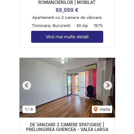
ROMANCIERILOR | MOBILAT
88,999 €
Apartament cu 2 camere de vânzare
Timisoara, Bucuresti
49 mp
1975
Vezi mai multe detalii
Previous
Next
1
/
8
Harta
DE VANZARE 2 CAMERE SPATIOASE |
PRELUNGIREA GHENCEA - VALEA LARGA