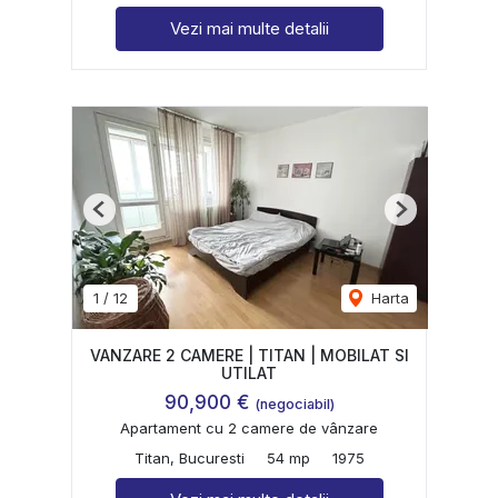
Vezi mai multe detalii
Previous
Next
1
/
12
Harta
VANZARE 2 CAMERE | TITAN | MOBILAT SI
UTILAT
90,900 €
(negociabil)
Apartament cu 2 camere de vânzare
Titan, Bucuresti
54 mp
1975