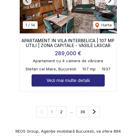
Previous
Next
1
/
14
Harta
APARTAMENT IN VILA INTERBELICA | 107 MP
UTILI | ZONA CAPITALE - VASILE LASCAR
289,000 €
Apartament cu 4 camere de vânzare
Stefan cel Mare, Bucuresti
107 mp
1937
Vezi mai multe detalii
Pagina anterioară
...
Pagina următoare
1
2
39
REOS Group, Agenție imobiliară Bucuresti, va ofera 884