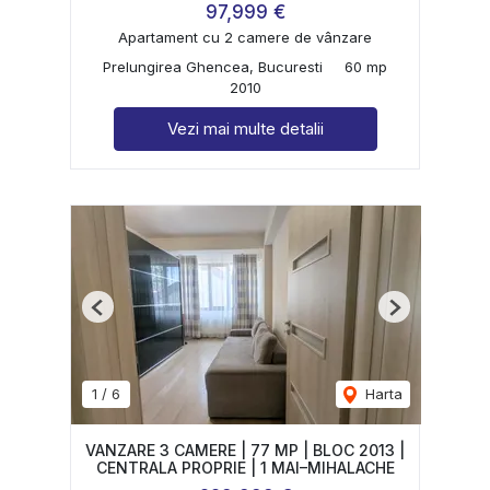
97,999 €
Apartament cu 2 camere de vânzare
Prelungirea Ghencea, Bucuresti
60 mp
2010
Vezi mai multe detalii
Previous
Next
1
/
6
Harta
VANZARE 3 CAMERE | 77 MP | BLOC 2013 |
CENTRALA PROPRIE | 1 MAI–MIHALACHE