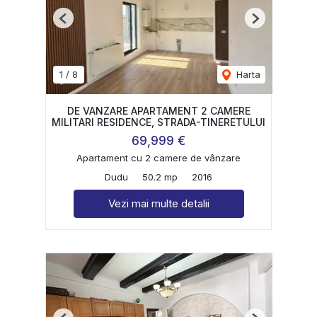
Previous
Next
1
/
8
Harta
DE VANZARE APARTAMENT 2 CAMERE
MILITARI RESIDENCE, STRADA-TINERETULUI
69,999 €
Apartament cu 2 camere de vânzare
Dudu
50.2 mp
2016
Vezi mai multe detalii