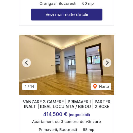
Crangasi, Bucuresti
60 mp
Vezi mai multe detalii
Previous
Next
1
/
14
Harta
VANZARE 3 CAMERE | PRIMAVERII | PARTER
INALT | IDEAL LOCUINTA / BIROU | 2 BOXE
414,500 €
(negociabil)
Apartament cu 3 camere de vânzare
Primaverii, Bucuresti
88 mp