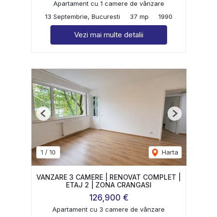
Apartament cu 1 camere de vânzare
13 Septembrie, Bucuresti
37 mp
1990
Vezi mai multe detalii
Previous
Next
1
/
10
Harta
VANZARE 3 CAMERE | RENOVAT COMPLET |
ETAJ 2 | ZONA CRANGASI
126,900 €
Apartament cu 3 camere de vânzare