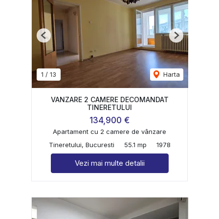
Previous
Next
1
/
13
Harta
VANZARE 2 CAMERE DECOMANDAT
TINERETULUI
134,900 €
Apartament cu 2 camere de vânzare
Tineretului, Bucuresti
55.1 mp
1978
Vezi mai multe detalii