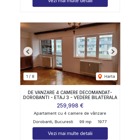
Vezi mai multe detalii
Previous
Next
1
/
8
Harta
DE VANZARE 4 CAMERE DECOMANDAT-
DOROBANTI - ETAJ 3 - VEDERE BILATERALA
259,998 €
Apartament cu 4 camere de vânzare
Dorobanti, Bucuresti
99 mp
1977
Vezi mai multe detalii