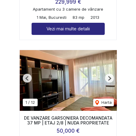
229,999 €
Apartament cu 3 camere de vânzare
1 Mai, Bucuresti
83 mp
2013
Vezi mai multe detalii
Previous
Next
1
/
12
Harta
DE VANZARE GARSONIERA DECOMANDATA
37 MP | ETAJ 2/8 | NUDA PROPRIETATE
50,000 €