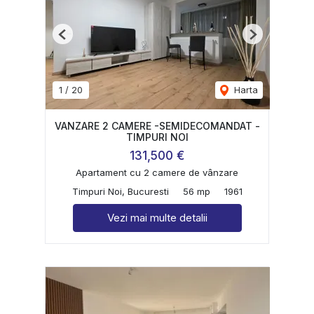
Previous
Next
1
/
20
Harta
VANZARE 2 CAMERE -SEMIDECOMANDAT -
TIMPURI NOI
131,500 €
Apartament cu 2 camere de vânzare
Timpuri Noi, Bucuresti
56 mp
1961
Vezi mai multe detalii