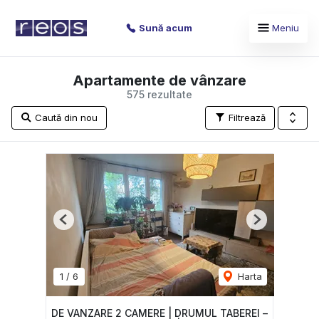
Sună acum
Meniu
Apartamente de vânzare
575 rezultate
Caută din nou
Filtrează
Previous
Next
1
/
6
Harta
DE VANZARE 2 CAMERE | DRUMUL TABEREI –