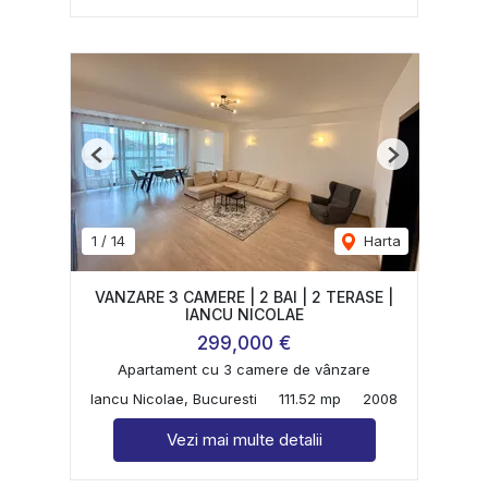
Previous
Next
1
/
14
Harta
VANZARE 3 CAMERE | 2 BAI | 2 TERASE |
IANCU NICOLAE
299,000 €
Apartament cu 3 camere de vânzare
Iancu Nicolae, Bucuresti
111.52 mp
2008
Vezi mai multe detalii