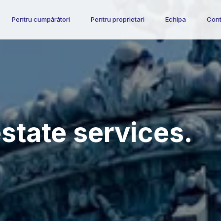
Pentru cumpărători
Pentru proprietari
Echipa
Cont
state services.