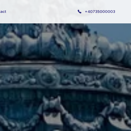
act
+40735000003