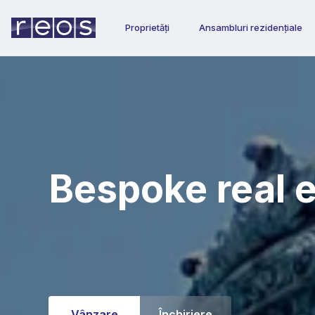
Proprietăți
Ansambluri rezidențiale
Bespoke real e
Vânzare
Închiriere