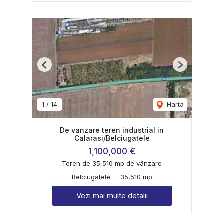
Previous
Next
1
/
14
Harta
De vanzare teren industrial in
Calarasi/Belciugatele
1,100,000 €
Teren de 35,510 mp de vânzare
Belciugatele
35,510 mp
Vezi mai multe detalii