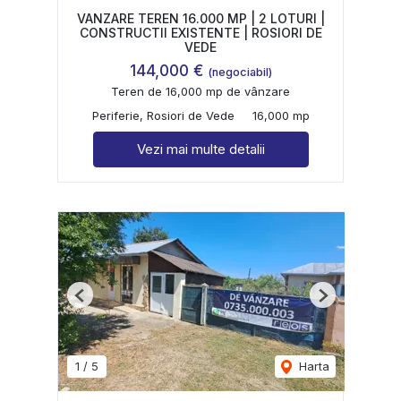
VANZARE TEREN 16.000 MP | 2 LOTURI |
CONSTRUCTII EXISTENTE | ROSIORI DE
VEDE
144,000 €
(negociabil)
Teren de 16,000 mp de vânzare
Periferie, Rosiori de Vede
16,000 mp
Vezi mai multe detalii
Previous
Next
1
/
5
Harta