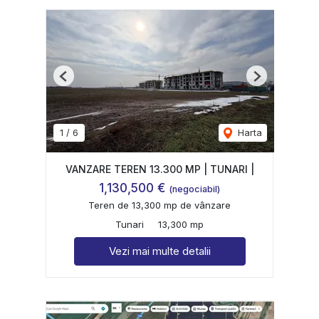
Previous
Next
1
/
6
Harta
VANZARE TEREN 13.300 MP | TUNARI |
1,130,500 €
(negociabil)
Teren de 13,300 mp de vânzare
Tunari
13,300 mp
Vezi mai multe detalii