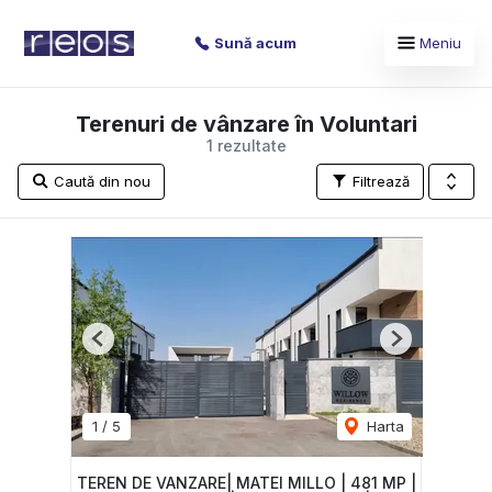
Sună acum
Meniu
Terenuri de vânzare în Voluntari
1 rezultate
Caută din nou
Filtrează
Previous
Next
1
/
5
Harta
TEREN DE VANZARE| MATEI MILLO | 481 MP |