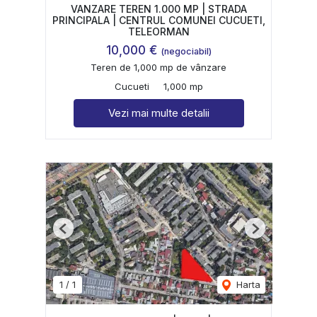
VANZARE TEREN 1.000 MP | STRADA
PRINCIPALA | CENTRUL COMUNEI CUCUETI,
TELEORMAN
10,000 €
(negociabil)
Teren de 1,000 mp de vânzare
Cucueti
1,000 mp
Vezi mai multe detalii
Previous
Next
1
/
1
Harta