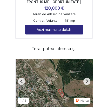
FRONT 19 MP | OPORTUNITATE |
120,000 €
Teren de 481 mp de vânzare
Central, Voluntari
481 mp
Vezi mai multe detalii
Te-ar putea interesa și:
Previous
Next
1
/
8
Harta