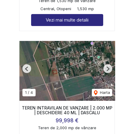
Teren de 1,530 mp de vânzare
Central, Otopeni
1,530 mp
Vezi mai multe detalii
Previous
Next
1
/
4
Harta
TEREN INTRAVILAN DE VANZARE | 2.000 MP
| DESCHIDERE 40 ML | DASCALU
99,998 €
Teren de 2,000 mp de vânzare