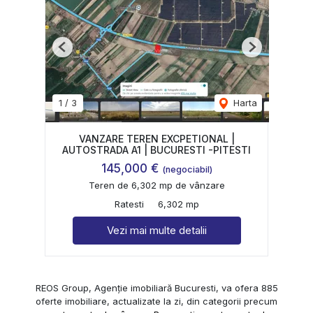
Previous
Next
1
/
3
Harta
VANZARE TEREN EXCPETIONAL |
AUTOSTRADA A1 | BUCURESTI -PITESTI
145,000 €
(negociabil)
Teren de 6,302 mp de vânzare
Ratesti
6,302 mp
Vezi mai multe detalii
REOS Group, Agenție imobiliară Bucuresti, va ofera 885
oferte imobiliare, actualizate la zi, din categorii precum