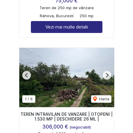
75,000 €
Teren de 250 mp de vânzare
Rahova, Bucuresti
250 mp
Vezi mai multe detalii
Previous
Next
1
/
6
Harta
TEREN INTRAVILAN DE VANZARE | OTOPENI |
1.530 MP | DESCHIDERE 26 ML |
306,000 €
(negociabil)