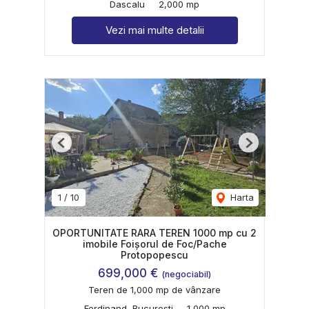
Dascalu
2,000 mp
Vezi mai multe detalii
Previous
Next
1
/
10
Harta
OPORTUNITATE RARA TEREN 1000 mp cu 2
imobile Foișorul de Foc/Pache
Protopopescu
699,000 €
(negociabil)
Teren de 1,000 mp de vânzare
Ferdinand, Bucuresti
1,000 mp