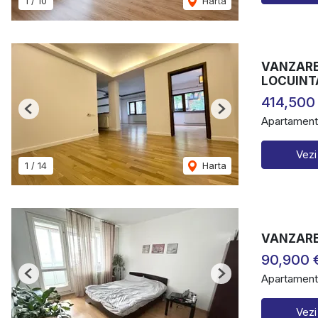
1
/
10
Harta
VANZARE 
LOCUINTA
414,500
Previous
Next
Apartament
Vezi
1
/
14
Harta
VANZARE 
90,900 
Apartament
Previous
Next
Vezi