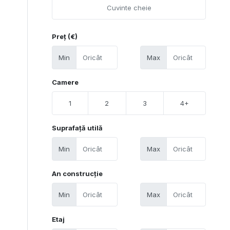
Preț (€)
Min
Max
Camere
1
2
3
4+
Suprafață utilă
Min
Max
An construcție
Min
Max
Etaj