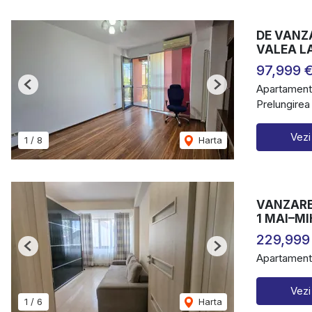
DE VANZ
VALEA L
97,999 
Apartament
Previous
Next
Prelungirea
Vezi
1
/
8
Harta
VANZARE 
1 MAI–M
229,999
Previous
Next
Apartament
Vezi
1
/
6
Harta