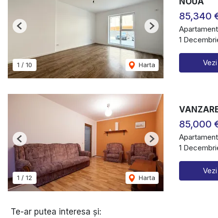
NOUA
85,340 
Apartament
Previous
Next
1 Decembrie
Vezi
1
/
10
Harta
VANZARE
85,000 
Apartament
Previous
Next
1 Decembrie
Vezi
1
/
12
Harta
Te-ar putea interesa și: