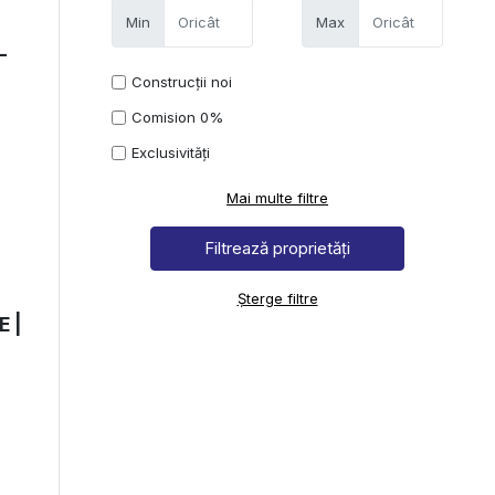
Min
Max
-
Construcții noi
Comision 0%
Exclusivități
Mai multe filtre
Șterge filtre
E |