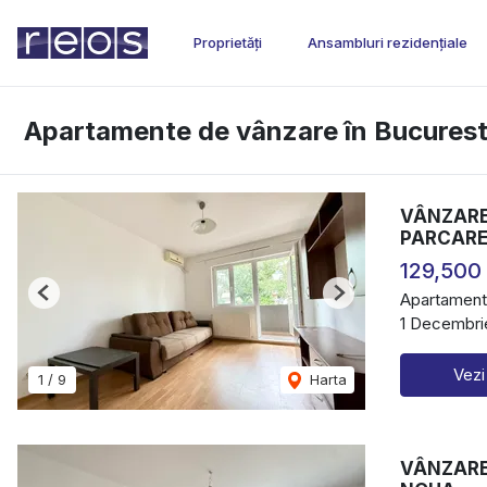
Proprietăți
Ansambluri rezidențiale
Apartamente de vânzare în Bucurest
VÂNZARE 
PARCARE
129,500
Apartament
Previous
Next
1 Decembrie
Vezi
1
/
9
Harta
VÂNZARE 