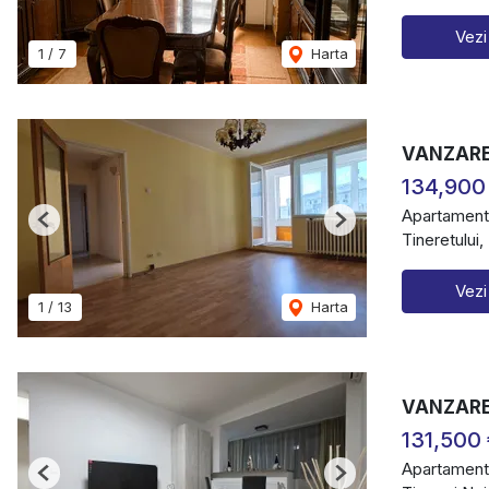
Vezi
1
/
7
Harta
VANZARE
134,900
Apartament
Previous
Next
Tineretului,
Vezi
1
/
13
Harta
VANZARE
131,500
Apartament
Previous
Next