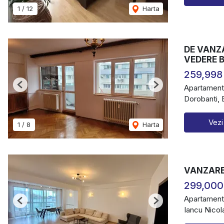
1
/
12
Harta
DE VANZ
VEDERE 
259,998
Apartament
Previous
Next
Dorobanti, 
Vezi
1
/
8
Harta
VANZARE 
299,000
Apartament
Previous
Next
Iancu Nicol