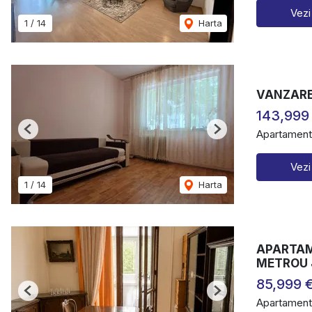
Vezi
1
/
14
Harta
VANZARE
143,999
Apartament
Previous
Next
Vezi
1
/
14
Harta
APARTAME
METROU 
85,999 
Previous
Next
Apartament