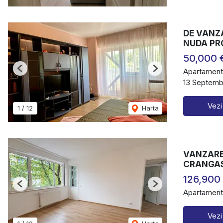
DE VANZ
NUDA PR
50,000 
Apartament
Previous
Next
13 Septembr
Vezi
1
/
12
Harta
VANZARE 
CRANGAS
126,900
Previous
Next
Apartament
Vezi