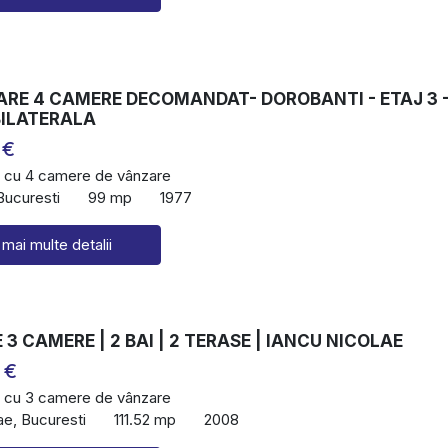
ARE 4 CAMERE DECOMANDAT- DOROBANTI - ETAJ 3 
BILATERALA
 €
 cu 4 camere de vânzare
Bucuresti
99 mp
1977
 mai multe detalii
3 CAMERE | 2 BAI | 2 TERASE | IANCU NICOLAE
 €
 cu 3 camere de vânzare
ae, Bucuresti
111.52 mp
2008