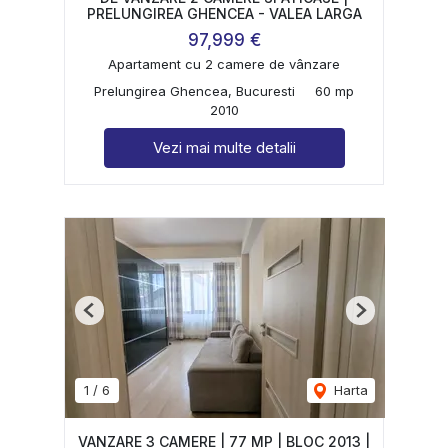
PRELUNGIREA GHENCEA - VALEA LARGA
97,999 €
Apartament cu 2 camere de vânzare
Prelungirea Ghencea, Bucuresti
60 mp
2010
Vezi mai multe detalii
Previous
Next
1
/
6
Harta
VANZARE 3 CAMERE | 77 MP | BLOC 2013 |