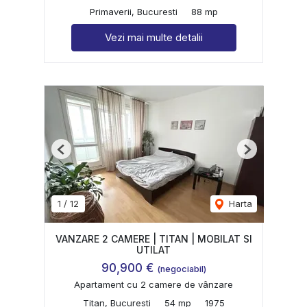
Primaverii, Bucuresti
88 mp
Vezi mai multe detalii
Previous
Next
1
/
12
Harta
VANZARE 2 CAMERE | TITAN | MOBILAT SI
UTILAT
90,900 €
(negociabil)
Apartament cu 2 camere de vânzare
Titan, Bucuresti
54 mp
1975