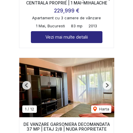
CENTRALA PROPRIE | 1 MAI–MIHALACHE
229,999 €
Apartament cu 3 camere de vânzare
1 Mai, Bucuresti
83 mp
2013
Vezi mai multe detalii
Previous
Next
1
/
12
Harta
DE VANZARE GARSONIERA DECOMANDATA
37 MP | ETAJ 2/8 | NUDA PROPRIETATE