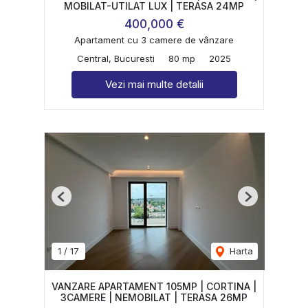
MOBILAT-UTILAT LUX | TERASA 24MP
400,000 €
Apartament cu 3 camere de vânzare
Central, Bucuresti
80 mp
2025
Vezi mai multe detalii
Previous
Next
1
/
17
Harta
VANZARE APARTAMENT 105MP | CORTINA |
3CAMERE | NEMOBILAT | TERASA 26MP