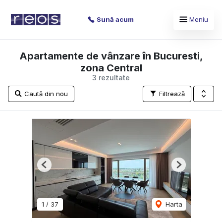
Sună acum
Meniu
Apartamente de vânzare în Bucuresti,
zona Central
3 rezultate
Caută din nou
Filtrează
Previous
Next
1
/
37
Harta