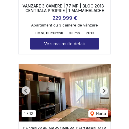
VANZARE 3 CAMERE | 77 MP | BLOC 2013 |
CENTRALA PROPRIE | 1 MAI–MIHALACHE
229,999 €
Apartament cu 3 camere de vânzare
1 Mai, Bucuresti
83 mp
2013
Vezi mai multe detalii
Previous
Next
1
/
12
Harta
DE VANZARE GARSONIERA DECOMANDATA