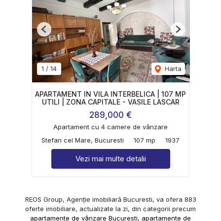
Previous
Next
1
/
14
Harta
APARTAMENT IN VILA INTERBELICA | 107 MP
UTILI | ZONA CAPITALE - VASILE LASCAR
289,000 €
Apartament cu 4 camere de vânzare
Stefan cel Mare, Bucuresti
107 mp
1937
Vezi mai multe detalii
REOS Group, Agenție imobiliară Bucuresti, va ofera 883
oferte imobiliare, actualizate la zi, din categorii precum
apartamente de vânzare Bucuresti
,
apartamente de