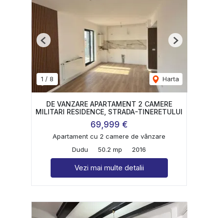
Previous
Next
1
/
8
Harta
DE VANZARE APARTAMENT 2 CAMERE
MILITARI RESIDENCE, STRADA-TINERETULUI
69,999 €
Apartament cu 2 camere de vânzare
Dudu
50.2 mp
2016
Vezi mai multe detalii