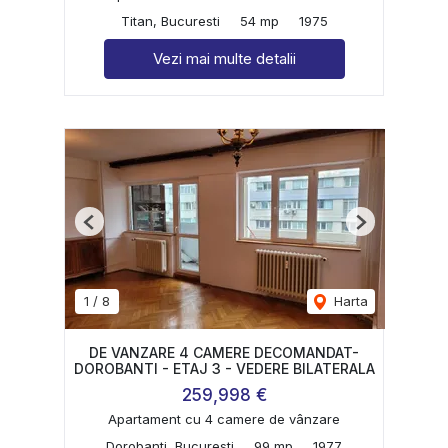
Titan, Bucuresti
54 mp
1975
Vezi mai multe detalii
Previous
Next
1
/
8
Harta
DE VANZARE 4 CAMERE DECOMANDAT-
DOROBANTI - ETAJ 3 - VEDERE BILATERALA
259,998 €
Apartament cu 4 camere de vânzare
Dorobanti, Bucuresti
99 mp
1977