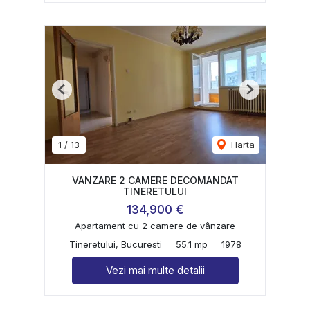
Previous
Next
1
/
13
Harta
VANZARE 2 CAMERE DECOMANDAT
TINERETULUI
134,900 €
Apartament cu 2 camere de vânzare
Tineretului, Bucuresti
55.1 mp
1978
Vezi mai multe detalii