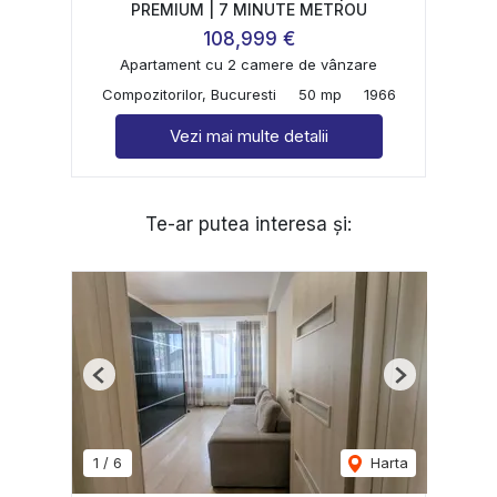
PREMIUM | 7 MINUTE METROU
108,999 €
Apartament cu 2 camere de vânzare
Compozitorilor, Bucuresti
50 mp
1966
Vezi mai multe detalii
Te-ar putea interesa și:
Previous
Next
1
/
6
Harta