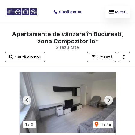
Sună acum
Meniu
Apartamente de vânzare în Bucuresti,
zona Compozitorilor
2 rezultate
Caută din nou
Filtrează
Previous
Next
1
/
6
Harta