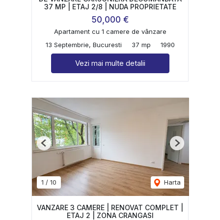
37 MP | ETAJ 2/8 | NUDA PROPRIETATE
50,000 €
Apartament cu 1 camere de vânzare
13 Septembrie, Bucuresti
37 mp
1990
Vezi mai multe detalii
Previous
Next
1
/
10
Harta
VANZARE 3 CAMERE | RENOVAT COMPLET |
ETAJ 2 | ZONA CRANGASI