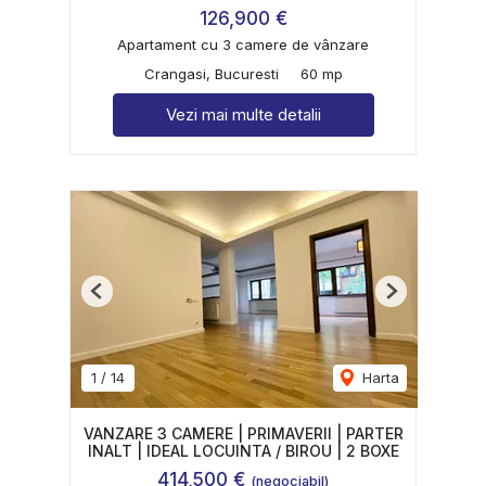
126,900 €
Apartament cu 3 camere de vânzare
Crangasi, Bucuresti
60 mp
Vezi mai multe detalii
Previous
Next
1
/
14
Harta
VANZARE 3 CAMERE | PRIMAVERII | PARTER
INALT | IDEAL LOCUINTA / BIROU | 2 BOXE
414,500 €
(negociabil)