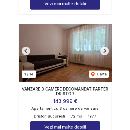
Vezi mai multe detalii
Previous
Next
1
/
14
Harta
VANZARE 3 CAMERE DECOMANDAT PARTER
DRISTOR
143,999 €
Apartament cu 3 camere de vânzare
Dristor, Bucuresti
72 mp
1977
Vezi mai multe detalii