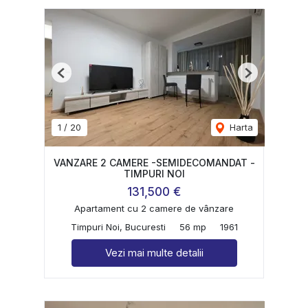
Previous
Next
1
/
20
Harta
VANZARE 2 CAMERE -SEMIDECOMANDAT -
TIMPURI NOI
131,500 €
Apartament cu 2 camere de vânzare
Timpuri Noi, Bucuresti
56 mp
1961
Vezi mai multe detalii