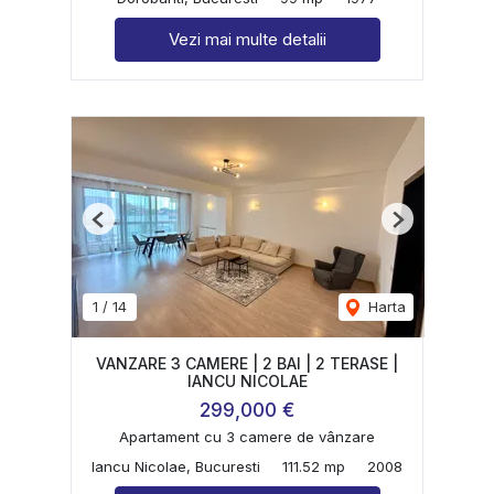
Vezi mai multe detalii
Previous
Next
1
/
14
Harta
VANZARE 3 CAMERE | 2 BAI | 2 TERASE |
IANCU NICOLAE
299,000 €
Apartament cu 3 camere de vânzare
Iancu Nicolae, Bucuresti
111.52 mp
2008