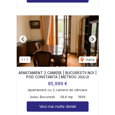
Previous
Next
1
/
7
Harta
APARTAMENT 2 CAMERE | BUCURESTII NOI |
POD CONSTANTA | METROU JIULUI
85,999 €
Apartament cu 2 camere de vânzare
Jiului, Bucuresti
39.6 mp
1959
Vezi mai multe detalii