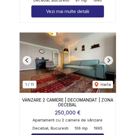
Vezi mai multe detalii
Previous
Next
1
/
11
Harta
VANZARE 2 CAMERE | DECOMANDAT | ZONA
DECEBAL
250,000 €
Apartament cu 2 camere de vânzare
Decebal, Bucuresti
106 mp
1995