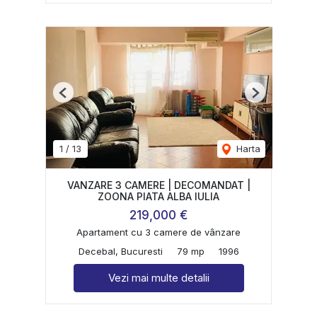
Previous
Next
1
/
13
Harta
VANZARE 3 CAMERE | DECOMANDAT |
ZOONA PIATA ALBA IULIA
219,000 €
Apartament cu 3 camere de vânzare
Decebal, Bucuresti
79 mp
1996
Vezi mai multe detalii