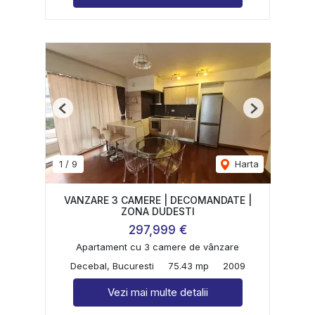
Previous
Next
1
/
9
Harta
VANZARE 3 CAMERE | DECOMANDATE |
ZONA DUDESTI
297,999 €
Apartament cu 3 camere de vânzare
Decebal, Bucuresti
75.43 mp
2009
Vezi mai multe detalii