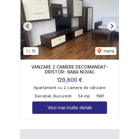
Previous
Next
1
/
15
Harta
VANZARE 2 CAMERE DECOMANDAT-
DRISTOR- BABA NOVAC
129,800 €
Apartament cu 2 camere de vânzare
Decebal, Bucuresti
54 mp
1981
Vezi mai multe detalii