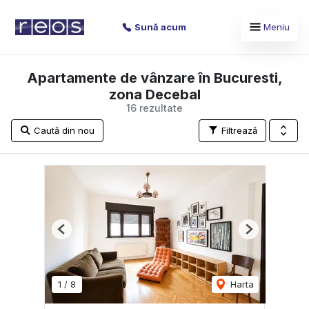
Sună acum
Meniu
Apartamente de vânzare în Bucuresti,
zona Decebal
16 rezultate
Caută din nou
Filtrează
Previous
Next
1
/
8
Harta