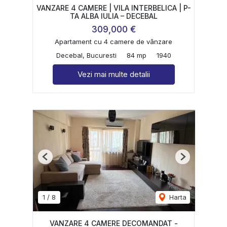
VANZARE 4 CAMERE | VILA INTERBELICA | P-
TA ALBA IULIA – DECEBAL
309,000 €
Apartament cu 4 camere de vânzare
Decebal, Bucuresti
84 mp
1940
Vezi mai multe detalii
Previous
Next
1
/
8
Harta
VANZARE 4 CAMERE DECOMANDAT -