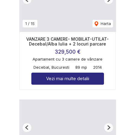
Previous
Next
1
/
15
Harta
VANZARE 3 CAMERE- MOBILAT-UTILAT-
Decebal/Alba Iulia + 2 locuri parcare
329,500 €
Apartament cu 3 camere de vânzare
Decebal, Bucuresti
89 mp
2014
Vezi mai multe detalii
Previous
Next