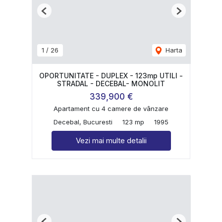
Previous
Next
1
/
26
Harta
OPORTUNITATE - DUPLEX - 123mp UTILI -
STRADAL - DECEBAL- MONOLIT
339,900 €
Apartament cu 4 camere de vânzare
Decebal, Bucuresti
123 mp
1995
Vezi mai multe detalii