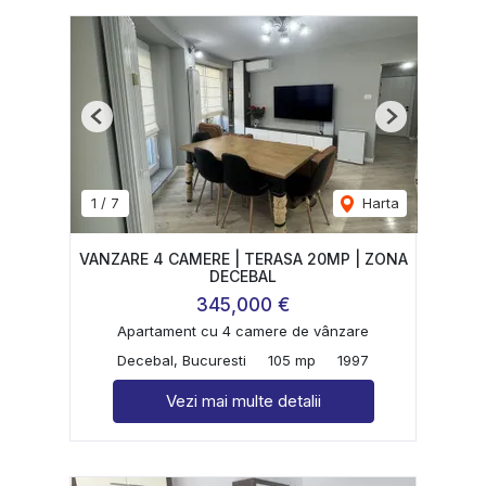
Previous
Next
1
/
7
Harta
VANZARE 4 CAMERE | TERASA 20MP | ZONA
DECEBAL
345,000 €
Apartament cu 4 camere de vânzare
Decebal, Bucuresti
105 mp
1997
Vezi mai multe detalii