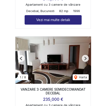
Apartament cu 3 camere de vânzare
Decebal, Bucuresti
82 mp
1996
Vezi mai multe detalii
Previous
Next
1
/
8
Harta
VANZARE 3 CAMERE SEMIDECOMANDAT
DECEBAL
235,000 €
Apartament cu 3 camere de vânzare