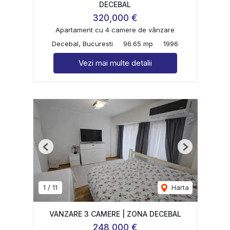
DECEBAL
320,000 €
Apartament cu 4 camere de vânzare
Decebal, Bucuresti
96.65 mp
1996
Vezi mai multe detalii
Previous
Next
1
/
11
Harta
VANZARE 3 CAMERE | ZONA DECEBAL
248,000 €