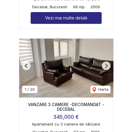
Decebal, Bucuresti
69 mp
2009
Vezi mai multe detalii
Previous
Next
1
/
20
Harta
VANZARE 3 CAMERE -DECOMANDAT -
DECEBAL
345,000 €
Apartament cu 3 camere de vânzare
Decebal, Bucuresti
97 mp
1990