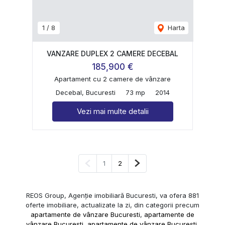
1
/
8
Harta
VANZARE DUPLEX 2 CAMERE DECEBAL
185,900 €
Apartament cu 2 camere de vânzare
Decebal, Bucuresti
73 mp
2014
Vezi mai multe detalii
Pagina anterioară
Pagina următoare
1
2
REOS Group, Agenție imobiliară Bucuresti, va ofera 881
oferte imobiliare, actualizate la zi, din categorii precum
apartamente de vânzare Bucuresti
,
apartamente de
vânzare Bucuresti
,
apartamente de vânzare Bucuresti
,