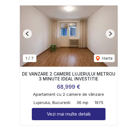
Previous
Next
1
/
7
Harta
DE VANZARE 2 CAMERE LUJERULUI METROU
3 MINUTE IDEAL INVESTITIE
68,999 €
Apartament cu 2 camere de vânzare
Lujerului, Bucuresti
36 mp
1975
Vezi mai multe detalii