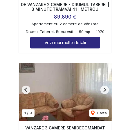
DE VANZARE 2 CAMERE - DRUMUL TABEREI |
3 MINUTE TRAMVAI 41 | METROU
89,890 €
Apartament cu 2 camere de vânzare
Drumul Taberei, Bucuresti
50 mp
1970
Vezi mai multe detalii
Previous
Next
1
/
9
Harta
VANZARE 3 CAMERE SEMIDECOMANDAT