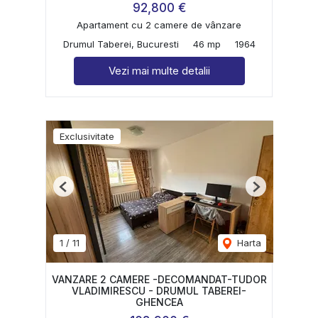
92,800 €
Apartament cu 2 camere de vânzare
Drumul Taberei, Bucuresti
46 mp
1964
Vezi mai multe detalii
Exclusivitate
Previous
Next
1
/
11
Harta
VANZARE 2 CAMERE -DECOMANDAT-TUDOR
VLADIMIRESCU - DRUMUL TABEREI-
GHENCEA