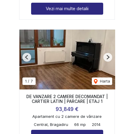
Vezi mai multe detalii
Previous
Next
1
/
7
Harta
DE VANZARE 2 CAMERE DECOMANDAT |
CARTIER LATIN | PARCARE | ETAJ 1
93,849 €
Apartament cu 2 camere de vânzare
Central, Bragadiru
66 mp
2014