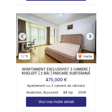
Previous
Next
1
/
11
Harta
APARTAMENT EXCLUSIVIST 3 CAMERE |
KISELEFF | 2 BĂI | PARCARE SUBTERANĂ
475,000 €
Apartament cu 3 camere de vânzare
Aviatorilor, Bucuresti
88 mp
2008
Vezi mai multe detalii