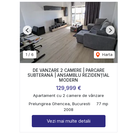
Previous
Next
1
/
6
Harta
DE VANZARE 2 CAMERE | PARCARE
SUBTERANĂ | ANSAMBLU REZIDENȚIAL
MODERN
129,999 €
Apartament cu 2 camere de vânzare
Prelungirea Ghencea, Bucuresti
77 mp
2008
Vezi mai multe detalii