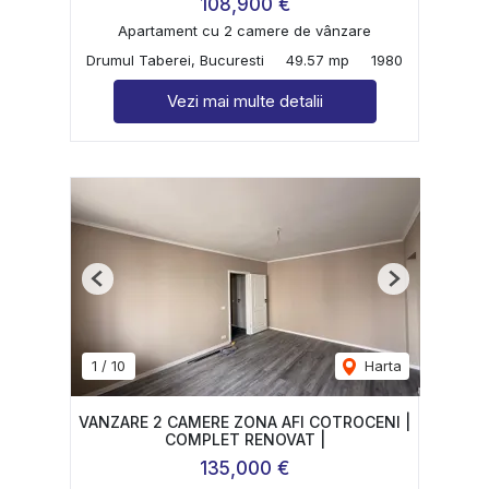
108,900 €
Apartament cu 2 camere de vânzare
Drumul Taberei, Bucuresti
49.57 mp
1980
Vezi mai multe detalii
Previous
Next
1
/
10
Harta
VANZARE 2 CAMERE ZONA AFI COTROCENI |
COMPLET RENOVAT |
135,000 €