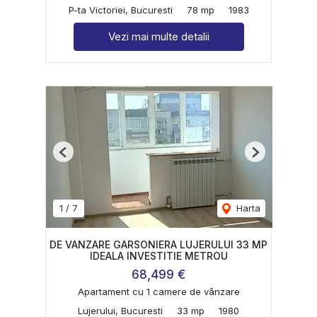
P-ta Victoriei, Bucuresti
78 mp
1983
Vezi mai multe detalii
Previous
Next
1
/
7
Harta
DE VANZARE GARSONIERA LUJERULUI 33 MP
IDEALA INVESTITIE METROU
68,499 €
Apartament cu 1 camere de vânzare
Lujerului, Bucuresti
33 mp
1980