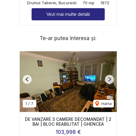
Drumul Taberei, Bucuresti
70 mp
1972
Vezi mai multe detalii
Te-ar putea interesa și:
Previous
Next
1
/
7
Harta
DE VANZARE 3 CAMERE DECOMANDAT | 2
BAI | BLOC REABILITAT | GHENCEA
103,998 €