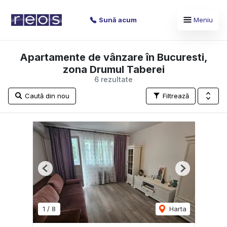
Sună acum
Meniu
Apartamente de vânzare în Bucuresti,
zona Drumul Taberei
6 rezultate
Caută din nou
Filtrează
Previous
Next
1
/
8
Harta