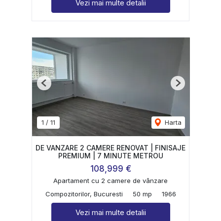
Vezi mai multe detalii
Previous
Next
1
/
11
Harta
DE VANZARE 2 CAMERE RENOVAT | FINISAJE
PREMIUM | 7 MINUTE METROU
108,999 €
Apartament cu 2 camere de vânzare
Compozitorilor, Bucuresti
50 mp
1966
Vezi mai multe detalii