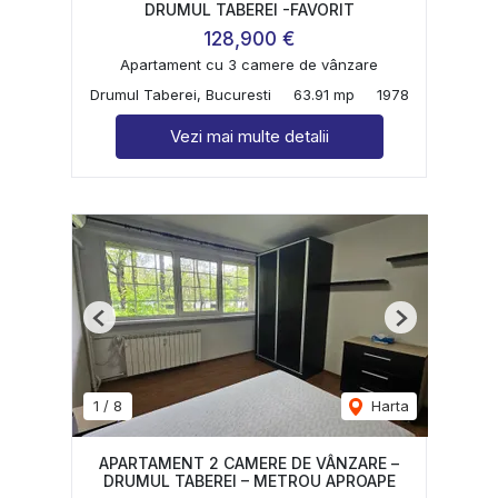
DRUMUL TABEREI -FAVORIT
128,900 €
Apartament cu 3 camere de vânzare
Drumul Taberei, Bucuresti
63.91 mp
1978
Vezi mai multe detalii
Previous
Next
1
/
8
Harta
APARTAMENT 2 CAMERE DE VÂNZARE –
DRUMUL TABEREI – METROU APROAPE