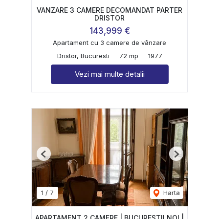
VANZARE 3 CAMERE DECOMANDAT PARTER
DRISTOR
143,999 €
Apartament cu 3 camere de vânzare
Dristor, Bucuresti
72 mp
1977
Vezi mai multe detalii
Previous
Next
1
/
7
Harta
APARTAMENT 2 CAMERE | BUCURESTII NOI |