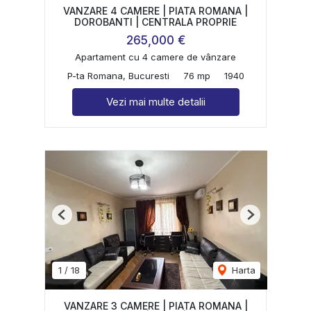
VANZARE 4 CAMERE | PIATA ROMANA |
DOROBANTI | CENTRALA PROPRIE
265,000 €
Apartament cu 4 camere de vânzare
P-ta Romana, Bucuresti
76 mp
1940
Vezi mai multe detalii
Previous
Next
1
/
18
Harta
VANZARE 3 CAMERE | PIATA ROMANA |