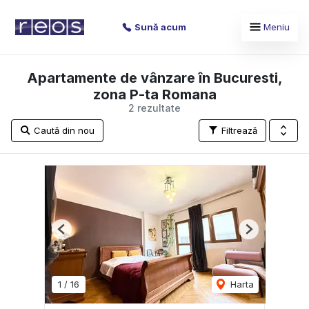
Sună acum
Meniu
Apartamente de vânzare în Bucuresti,
zona P-ta Romana
2 rezultate
Caută din nou
Filtrează
Previous
Next
1
/
16
Harta