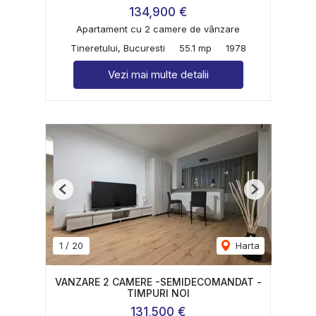
134,900 €
Apartament cu 2 camere de vânzare
Tineretului, Bucuresti
55.1 mp
1978
Vezi mai multe detalii
Previous
Next
1
/
20
Harta
VANZARE 2 CAMERE -SEMIDECOMANDAT -
TIMPURI NOI
131,500 €