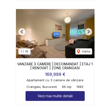
Previous
Next
1
/
16
Harta
VANZARE 3 CAMERE | DECOMANDAT | ETAJ 1
| RENOVAT | ZONE CRANGASI
169,999 €
Apartament cu 3 camere de vânzare
Crangasi, Bucuresti
66 mp
1982
Vezi mai multe detalii