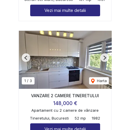
Vezi mai multe detalii
Previous
Next
1
/
3
Harta
VANZARE 2 CAMERE TINERETULUI
148,000 €
Apartament cu 2 camere de vânzare
Tineretului, Bucuresti
52 mp
1982
Vezi mai multe detalii