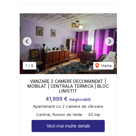
Previous
Next
1
/
9
Harta
VANZARE 2 CAMERE DECOMANDAT |
MOBILAT | CENTRALA TERMICA | BLOC
LINISTIT
41,999 €
(negociabil)
Apartament cu 2 camere de vânzare
Central, Rosiori de Vede
52 mp
Vezi mai multe detalii