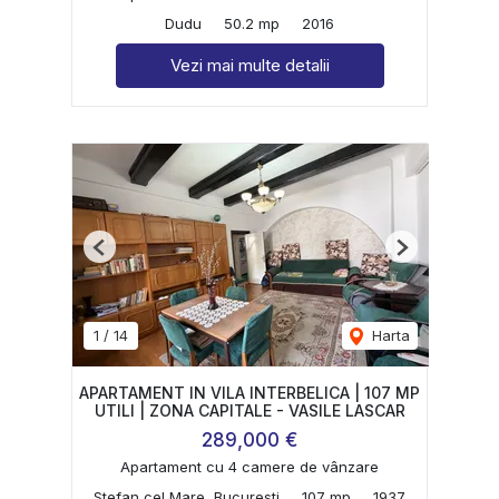
Dudu
50.2 mp
2016
Vezi mai multe detalii
Previous
Next
1
/
14
Harta
APARTAMENT IN VILA INTERBELICA | 107 MP
UTILI | ZONA CAPITALE - VASILE LASCAR
289,000 €
Apartament cu 4 camere de vânzare
Stefan cel Mare, Bucuresti
107 mp
1937