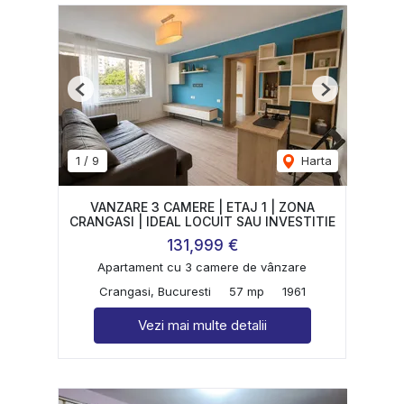
Previous
Next
1
/
9
Harta
VANZARE 3 CAMERE | ETAJ 1 | ZONA
CRANGASI | IDEAL LOCUIT SAU INVESTITIE
131,999 €
Apartament cu 3 camere de vânzare
Crangasi, Bucuresti
57 mp
1961
Vezi mai multe detalii