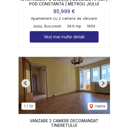
POD CONSTANTA | METROU JIULUI
85,999 €
Apartament cu 2 camere de vânzare
Jiului, Bucuresti
39.6 mp
1959
Vezi mai multe detalii
Previous
Next
1
/
13
Harta
VANZARE 2 CAMERE DECOMANDAT
TINERETULUI