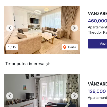
VANZARE
460,000
Apartament
Previous
Next
Theodor Pal
Vezi
1
/
15
Harta
Te-ar putea interesa și:
VÂNZARE 
129,000
Apartament
Previous
Next