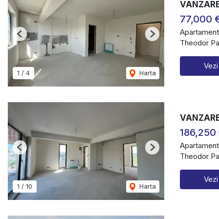
VANZARE 
77,000 
Apartament
Previous
Next
Theodor Pal
Vezi
1
/
4
Harta
VANZARE
186,250
Apartament
Previous
Next
Theodor Pal
Vezi
1
/
10
Harta