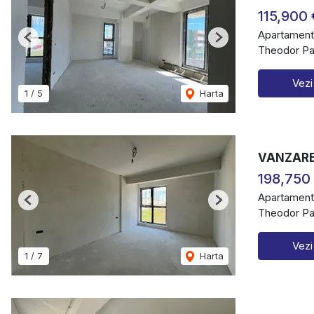
115,900 
Apartament
Previous
Next
Theodor Pal
Vezi
1
/
5
Harta
VANZARE 
198,750
Apartament
Previous
Next
Theodor Pal
Vezi
1
/
7
Harta