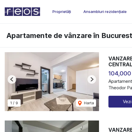
Proprietăți
Ansambluri rezidențiale
Apartamente de vânzare în Bucurest
VANZARE 
CENTRAL
104,000
Apartament
Previous
Next
Theodor Pal
Vezi
1
/
9
Harta
VANZARE 