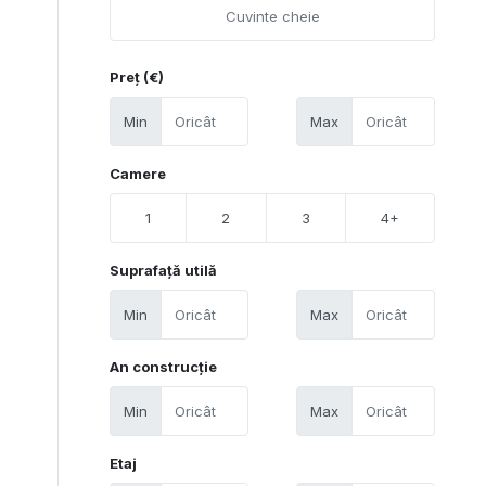
Preț (€)
Min
Max
Camere
1
2
3
4+
Suprafață utilă
Min
Max
An construcție
Min
Max
Etaj