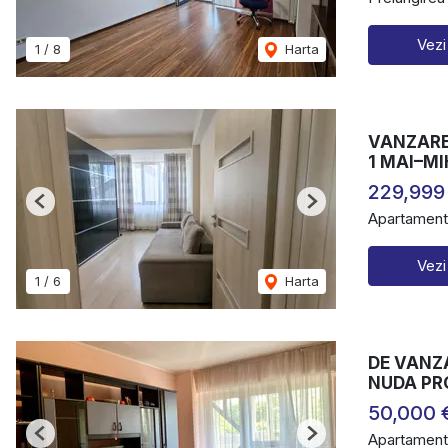
Vezi
1
/
8
Harta
VANZARE 
1 MAI–M
229,999
Previous
Next
Apartament
Vezi
1
/
6
Harta
DE VANZ
NUDA PR
50,000 
Apartament
Previous
Next