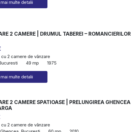
 mai multe detalii
RE 2 CAMERE | DRUMUL TABEREI – ROMANCIERILOR 
€
 cu 2 camere de vânzare
Bucuresti
49 mp
1975
 mai multe detalii
ARE 2 CAMERE SPATIOASE | PRELUNGIREA GHENCEA 
ARGA
€
 cu 2 camere de vânzare
 Ghencea, Bucuresti
60 mp
2010