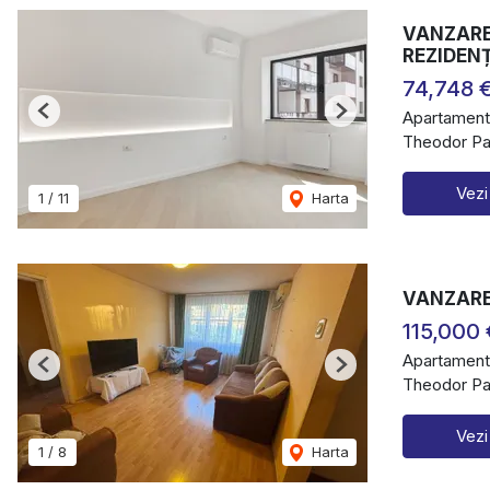
VANZARE
REZIDEN
74,748 
Apartament
Previous
Next
Theodor Pal
Vezi
1
/
11
Harta
VANZARE
115,000 
Apartament
Previous
Next
Theodor Pal
Vezi
1
/
8
Harta