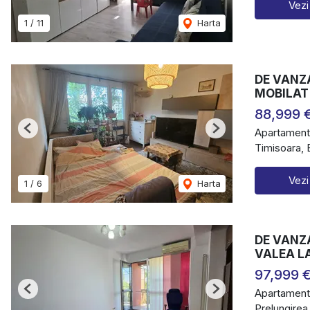
Vezi
1
/
11
Harta
DE VANZA
MOBILAT
88,999 
Apartament
Previous
Next
Timisoara, 
Vezi
1
/
6
Harta
DE VANZ
VALEA L
97,999 
Apartament
Previous
Next
Prelungirea