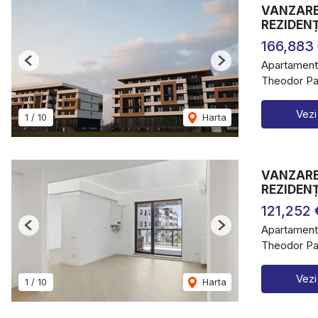
VANZARE
REZIDEN
166,883
Apartament
Previous
Next
Theodor Pal
Vezi
1
/
10
Harta
VANZARE
REZIDEN
121,252 
Apartament
Previous
Next
Theodor Pal
Vezi
1
/
10
Harta