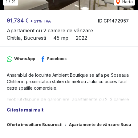
1
/
21
Harta
91,734 €
ID CP1472957
+ 21% TVA
Apartament cu 2 camere de vânzare
Chitila, Bucuresti
45 mp
2022
WhatsApp
Facebook
Ansamblul de locuinte Ambient Boutique se afla pe Soseaua
Chitilei in proximitatea statiei de metrou Jiului cu acces facil
catre spatiile comerciale.
Imobilul dispune de garsoniere, apartamente cu 2, 3 camere
si este dispus pe D+P+5E. Structura de rezistenta este din
Citește mai mult
fier beton, iar compartimentarile din caramida porotherm.
In subteran sunt disponibile locuri de parcare.
Oferte imobiliare Bucuresti
Apartamente de vânzare Bucures
Apartamentele beneficiaza de centrale termice individuale,
totul fiind contorizat, costuriile find in functie de consum.