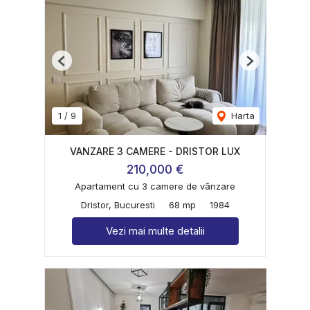
Previous
Next
1
/
9
Harta
VANZARE 3 CAMERE - DRISTOR LUX
210,000 €
Apartament cu 3 camere de vânzare
Dristor, Bucuresti
68 mp
1984
Vezi mai multe detalii