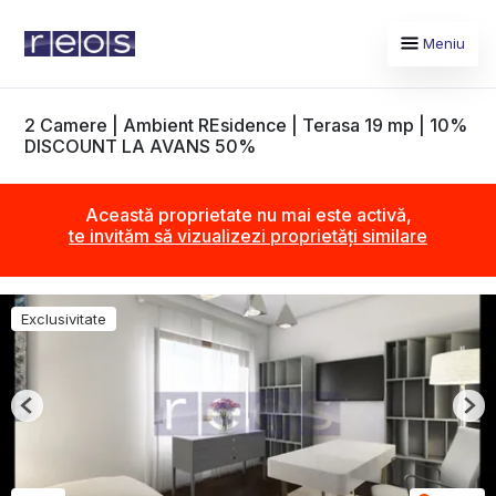
Meniu
2 Camere | Ambient REsidence | Terasa 19 mp | 10%
DISCOUNT LA AVANS 50%
Această proprietate nu mai este activă,
te invităm să vizualizezi proprietăți similare
Exclusivitate
Previous
Nex