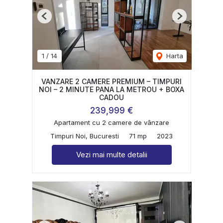
Previous
Next
1
/
14
Harta
VANZARE 2 CAMERE PREMIUM – TIMPURI
NOI – 2 MINUTE PANA LA METROU + BOXA
CADOU
239,999 €
Apartament cu 2 camere de vânzare
Timpuri Noi, Bucuresti
71 mp
2023
Vezi mai multe detalii