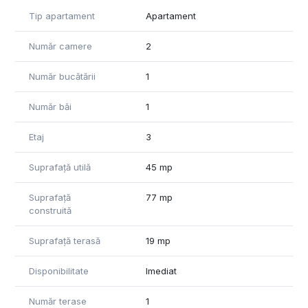
Exista posibilitatea ca finisajele sa fie alese de catre
Tip apartament
Apartament
cumparator, dezvoltatorul putand pune la dispozitie o echipa
de specialisti care se vor ocupa de montarea si finisarea
Număr camere
2
apartamentelor. Toate acestea, fiind incluse in pretul de
achizitie al apartamentului.
Număr bucătării
1
Momentan nu detinem informatii cu privire la clasa energetica
Număr băi
1
a imobilului
Etaj
3
Suprafață utilă
45 mp
Suprafață
77 mp
construită
Suprafață terasă
19 mp
Disponibilitate
Imediat
Număr terase
1