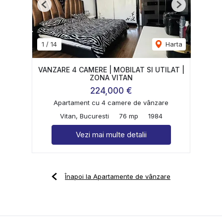
Previous
Next
1
/
14
Harta
VANZARE 4 CAMERE | MOBILAT SI UTILAT |
ZONA VITAN
224,000 €
Apartament cu 4 camere de vânzare
Vitan, Bucuresti
76 mp
1984
Vezi mai multe detalii
Înapoi la Apartamente de vânzare