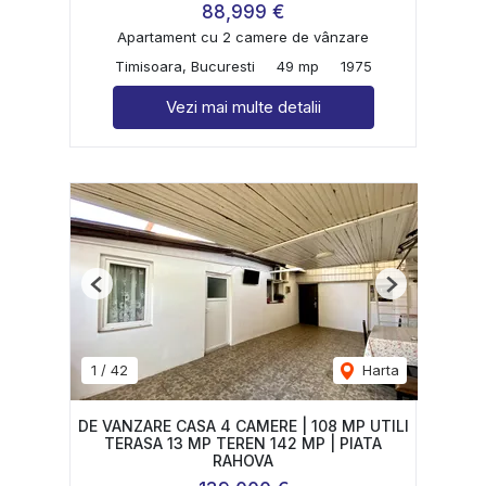
88,999 €
Apartament cu 2 camere de vânzare
Timisoara, Bucuresti
49 mp
1975
Vezi mai multe detalii
Previous
Next
1
/
42
Harta
DE VANZARE CASA 4 CAMERE | 108 MP UTILI
TERASA 13 MP TEREN 142 MP | PIATA
RAHOVA