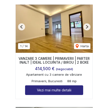
Previous
Next
1
/
14
Harta
VANZARE 3 CAMERE | PRIMAVERII | PARTER
INALT | IDEAL LOCUINTA / BIROU | 2 BOXE
414,500 €
(negociabil)
Apartament cu 3 camere de vânzare
Primaverii, Bucuresti
88 mp
Vezi mai multe detalii