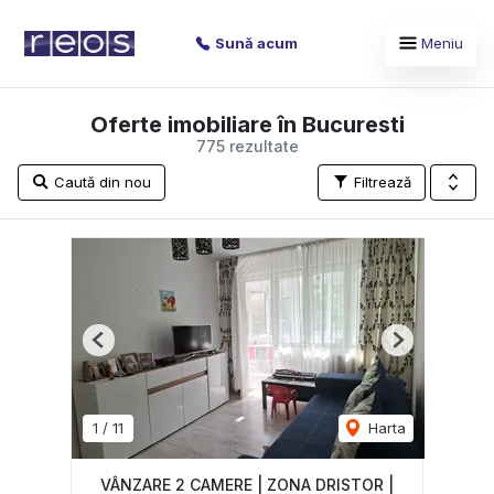
Sună acum
Meniu
Oferte imobiliare în Bucuresti
775 rezultate
Caută din nou
Filtrează
Previous
Next
1
/
11
Harta
VÂNZARE 2 CAMERE | ZONA DRISTOR |