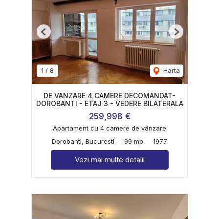
Previous
Next
1
/
8
Harta
DE VANZARE 4 CAMERE DECOMANDAT-
DOROBANTI - ETAJ 3 - VEDERE BILATERALA
259,998 €
Apartament cu 4 camere de vânzare
Dorobanti, Bucuresti
99 mp
1977
Vezi mai multe detalii