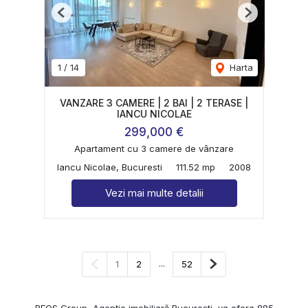
Previous
Next
1
/
14
Harta
VANZARE 3 CAMERE | 2 BAI | 2 TERASE |
IANCU NICOLAE
299,000 €
Apartament cu 3 camere de vânzare
Iancu Nicolae, Bucuresti
111.52 mp
2008
Vezi mai multe detalii
Pagina anterioară
...
Pagina următoare
1
2
52
REOS Group, Agenție imobiliară Bucuresti, va ofera 885