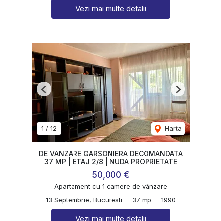
Vezi mai multe detalii
Previous
Next
1
/
12
Harta
DE VANZARE GARSONIERA DECOMANDATA
37 MP | ETAJ 2/8 | NUDA PROPRIETATE
50,000 €
Apartament cu 1 camere de vânzare
13 Septembrie, Bucuresti
37 mp
1990
Vezi mai multe detalii