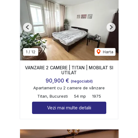
Previous
Next
1
/
12
Harta
VANZARE 2 CAMERE | TITAN | MOBILAT SI
UTILAT
90,900 €
(negociabil)
Apartament cu 2 camere de vânzare
Titan, Bucuresti
54 mp
1975
Vezi mai multe detalii