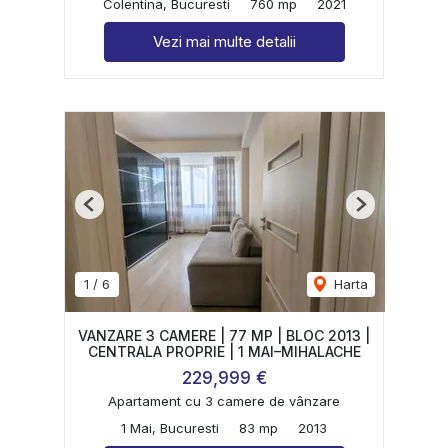
Colentina, Bucuresti
760 mp
2021
Vezi mai multe detalii
Previous
Next
1
/
6
Harta
VANZARE 3 CAMERE | 77 MP | BLOC 2013 |
CENTRALA PROPRIE | 1 MAI–MIHALACHE
229,999 €
Apartament cu 3 camere de vânzare
1 Mai, Bucuresti
83 mp
2013