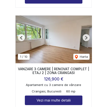
Previous
Next
1
/
10
Harta
VANZARE 3 CAMERE | RENOVAT COMPLET |
ETAJ 2 | ZONA CRANGASI
126,900 €
Apartament cu 3 camere de vânzare
Crangasi, Bucuresti
60 mp
Vezi mai multe detalii