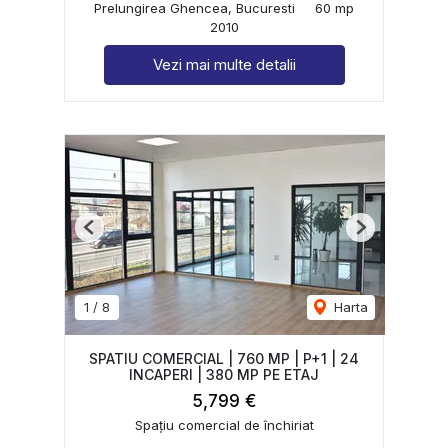
Prelungirea Ghencea, Bucuresti
60 mp
2010
Vezi mai multe detalii
Previous
Next
1
/
8
Harta
SPATIU COMERCIAL | 760 MP | P+1 | 24
INCAPERI | 380 MP PE ETAJ
5,799 €
Spațiu comercial de închiriat