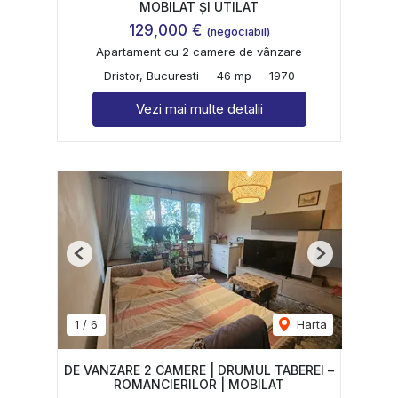
MOBILAT ȘI UTILAT
129,000 €
(negociabil)
Apartament cu 2 camere de vânzare
Dristor, Bucuresti
46 mp
1970
Vezi mai multe detalii
Previous
Next
1
/
6
Harta
DE VANZARE 2 CAMERE | DRUMUL TABEREI –
ROMANCIERILOR | MOBILAT