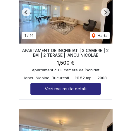
Previous
Next
1
/
14
Harta
APARTAMENT DE INCHIRIAT | 3 CAMERE | 2
BAI | 2 TERASE | IANCU NICOLAE
1,500 €
Apartament cu 3 camere de închiriat
Iancu Nicolae, Bucuresti
111.52 mp
2008
Vezi mai multe detalii