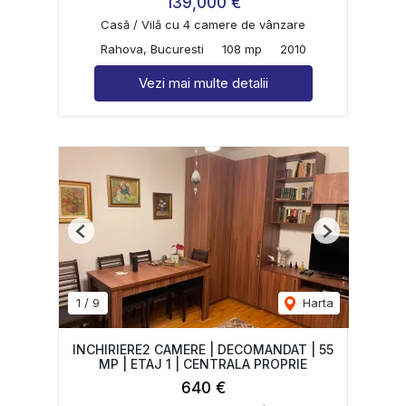
139,000 €
Casă / Vilă cu 4 camere de vânzare
Rahova, Bucuresti
108 mp
2010
Vezi mai multe detalii
Previous
Next
1
/
9
Harta
INCHIRIERE2 CAMERE | DECOMANDAT | 55
MP | ETAJ 1 | CENTRALA PROPRIE
640 €