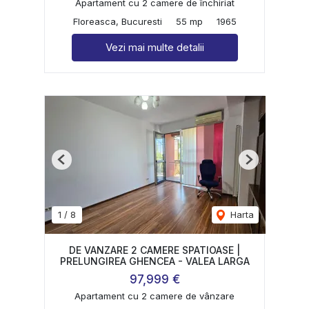
Apartament cu 2 camere de închiriat
Floreasca, Bucuresti
55 mp
1965
Vezi mai multe detalii
Previous
Next
1
/
8
Harta
DE VANZARE 2 CAMERE SPATIOASE |
PRELUNGIREA GHENCEA - VALEA LARGA
97,999 €
Apartament cu 2 camere de vânzare