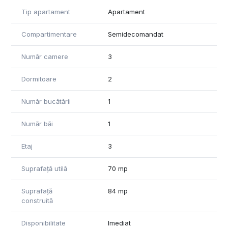
- Cartier curat si linistit - cu parc, magazine, restaurante si
Tip apartament
Apartament
diverse facilitati in apropiere
- Apartamentul dispune de următoarele dotări: ferestre
Compartimentare
Semidecomandat
termopan, parchet laminat, gresie și faianță, contor gaz, loc
de parcare ADP, se poate pune si centrala
Număr camere
3
Apartamentul se poate vinde si mobilat
Dormitoare
2
Pentru mai multe detalii si pentru stabilirea unei vizionari, nu
ezitați sa ne contactați.
Număr bucătării
1
Număr băi
1
Etaj
3
Suprafață utilă
70 mp
Suprafață
84 mp
construită
Disponibilitate
Imediat