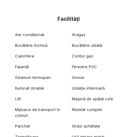
Facilități
Aer condiționat
Aragaz
Bucătărie închisă
Bucătărie utilată
Calorifere
Contor gaz
Faianță
Ferestre PVC
Geamuri termopan
Gresie
Iluminat stradal
Izolație interioară
Lift
Mașină de spălat rufe
Mijloace de transport în
Mobilat complet
comun
Parchet
Străzi asfaltate
Termoficare
Ușă intrare metal