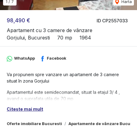
1
/
7
Harta
98,490 €
ID CP2557033
Apartament cu 3 camere de vânzare
Gorjului, Bucuresti
70 mp
1964
WhatsApp
Facebook
Va propunem spre vanzare un apartament de 3 camere
situat în zona Gorjului
Apartamentul este semidecomandat, situat la etajul 3/ 4 ,
avand o suprafata utila de 70 mp
Citește mai mult
- Finalizat in anul 1965
- Structura de rezistenta - Beton
- Bloc anvelopat termic
Oferte imobiliare Bucuresti
Apartamente de vânzare Bucures
- Apartamentul este renovat complet plus instalatie electrica
schimbata