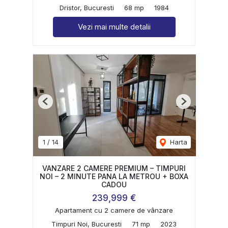
Dristor, Bucuresti
68 mp
1984
Vezi mai multe detalii
Previous
Next
1
/
14
Harta
VANZARE 2 CAMERE PREMIUM – TIMPURI
NOI – 2 MINUTE PANA LA METROU + BOXA
CADOU
239,999 €
Apartament cu 2 camere de vânzare
Timpuri Noi, Bucuresti
71 mp
2023