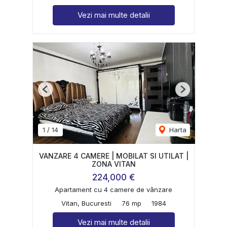
Vezi mai multe detalii
Previous
Next
1
/
14
Harta
VANZARE 4 CAMERE | MOBILAT SI UTILAT |
ZONA VITAN
224,000 €
Apartament cu 4 camere de vânzare
Vitan, Bucuresti
76 mp
1984
Vezi mai multe detalii