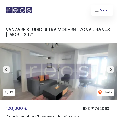
Meniu
VANZARE STUDIO ULTRA MODERN | ZONA URANUS
| IMOBIL 2021
Previous
Nex
1
/
12
Harta
120,000 €
ID CP1744063
Apartament cu 2 camere de vânzare