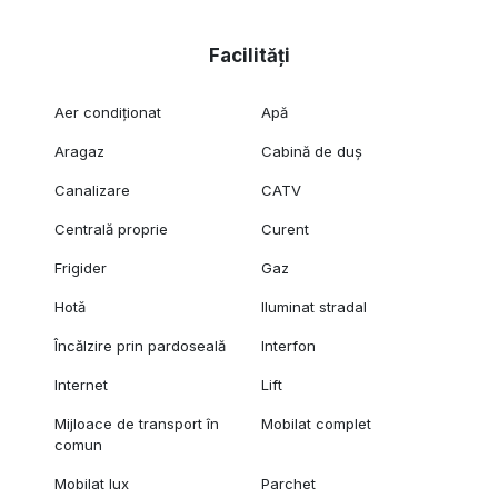
Facilități
Aer condiționat
Apă
Aragaz
Cabină de duș
Canalizare
CATV
Centrală proprie
Curent
Frigider
Gaz
Hotă
Iluminat stradal
Încălzire prin pardoseală
Interfon
Internet
Lift
Mijloace de transport în
Mobilat complet
comun
Mobilat lux
Parchet