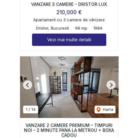
VANZARE 3 CAMERE - DRISTOR LUX
210,000 €
Apartament cu 3 camere de vânzare
Dristor, Bucuresti
68 mp
1984
Vezi mai multe detalii
Previous
Next
1
/
14
Harta
VANZARE 2 CAMERE PREMIUM – TIMPURI
NOI – 2 MINUTE PANA LA METROU + BOXA
CADOU