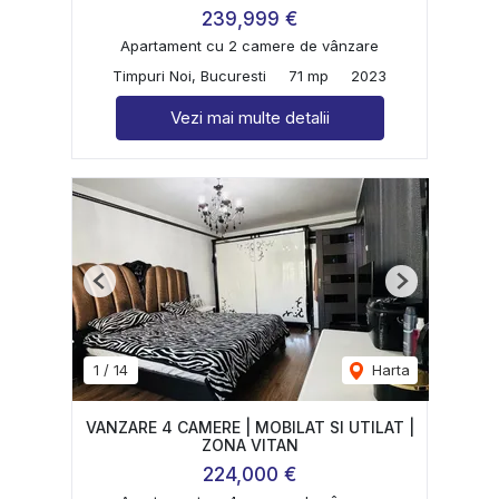
239,999 €
Apartament cu 2 camere de vânzare
Timpuri Noi, Bucuresti
71 mp
2023
Vezi mai multe detalii
Previous
Next
1
/
14
Harta
VANZARE 4 CAMERE | MOBILAT SI UTILAT |
ZONA VITAN
224,000 €