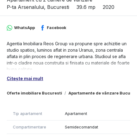
P-ta Arsenalului, Bucuresti
39.6 mp
2020
WhatsApp
Facebook
Agentia Imobiliara Reos Group va propune spre achizitie un
studio spatios, luminos aflat in zona Uranus, zona centrala
aflata in plin proces de regenerare urbana. Studioul se afla
intr-o cladire noua construita si finisata cu materiale de foarte
buna calitate.
Citește mai mult
Confortul termic al apartamentului se realizeaza printr-o
centrala de apartament si circuit de incalzire prin pardoseala
Oferte imobiliare Bucuresti
Apartamente de vânzare Bucures
ceea ce asigura un cost redus al intretinerii.
Aflat intr-o zona centrala in plina dezvoltare,,fiind foarte bine
impartit pentru suprafata pe care o are, avand dotari de
Tip apartament
Apartament
foarte buna caltate si vanzandu-se mobilat si utilat conform
pozelor atasate acest apartament este deosebit de atractiv
Compartimentare
Semidecomandat
si pentru cei care cauta o oportunitate de investitie,
apartamentele noi de de una sau doua camere fiind foarte