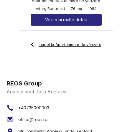
Apartament cu 4 camere de vânzare
Vitan, Bucuresti
76 mp
1984
Vezi mai multe detalii
Înapoi la Apartamente de vânzare
REOS Group
Agenție imobiliară Bucuresti
+40735000003
office@reos.ro
Str. Constantin Aricescu nr. 14, sector 1