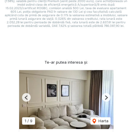
Te-ar putea interesa și:
Previous
Next
1
/
9
Harta