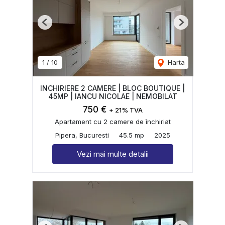
Previous
Next
1
/
10
Harta
INCHIRIERE 2 CAMERE | BLOC BOUTIQUE |
45MP | IANCU NICOLAE | NEMOBILAT
750 €
+ 21% TVA
Apartament cu 2 camere de închiriat
Pipera, Bucuresti
45.5 mp
2025
Vezi mai multe detalii