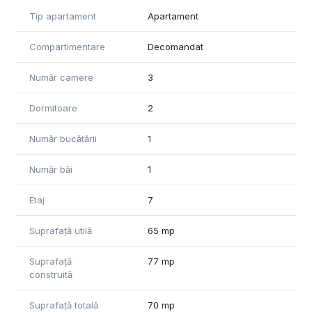
Pentru mai multe detalii, nu ezitați sa ne contactați.
Tip apartament
Apartament
Compartimentare
Decomandat
Număr camere
3
Dormitoare
2
Număr bucătării
1
Număr băi
1
Etaj
7
Suprafață utilă
65 mp
Suprafață
77 mp
construită
Suprafață totală
70 mp