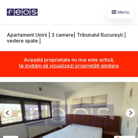
Meniu
Apartament Unirii | 3 camere| Tribunalul București |
vedere spate |
Această proprietate nu mai este activă,
te invităm să vizualizezi proprietăți similare
Previous
Nex