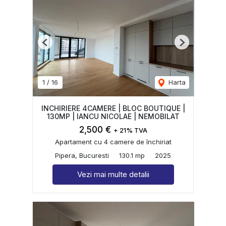
Previous
Next
1
/
16
Harta
INCHIRIERE 4CAMERE | BLOC BOUTIQUE |
130MP | IANCU NICOLAE | NEMOBILAT
2,500 €
+ 21% TVA
Apartament cu 4 camere de închiriat
Pipera, Bucuresti
130.1 mp
2025
Vezi mai multe detalii