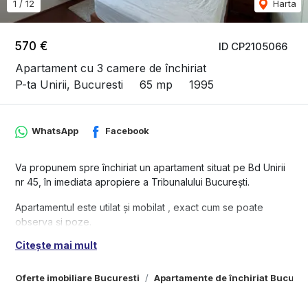
1
/
12
Harta
570 €
ID CP2105066
Apartament cu 3 camere de închiriat
P-ta Unirii, Bucuresti
65 mp
1995
WhatsApp
Facebook
Va propunem spre închiriat un apartament situat pe Bd Unirii
nr 45, în imediata apropiere a Tribunalului București.
Apartamentul este utilat și mobilat , exact cum se poate
observa și poze.
Citește mai mult
Apartamentul este liber.
Nu se accepta animale de companie sau persoane
Oferte imobiliare Bucuresti
Apartamente de închiriat Bucures
fumătoare.