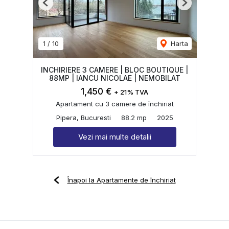
Previous
Next
1
/
10
Harta
INCHIRIERE 3 CAMERE | BLOC BOUTIQUE |
88MP | IANCU NICOLAE | NEMOBILAT
1,450 €
+ 21% TVA
Apartament cu 3 camere de închiriat
Pipera, Bucuresti
88.2 mp
2025
Vezi mai multe detalii
Înapoi la Apartamente de închiriat