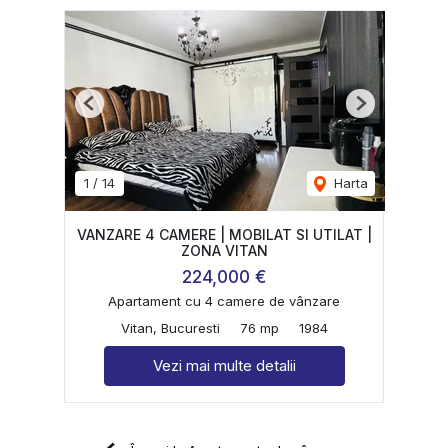
Previous
Next
1
/
14
Harta
VANZARE 4 CAMERE | MOBILAT SI UTILAT |
ZONA VITAN
224,000 €
Apartament cu 4 camere de vânzare
Vitan, Bucuresti
76 mp
1984
Vezi mai multe detalii