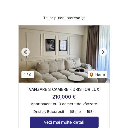
Te-ar putea interesa și:
Previous
Next
1
/
9
Harta
VANZARE 3 CAMERE - DRISTOR LUX
210,000 €
Apartament cu 3 camere de vânzare
Dristor, Bucuresti
68 mp
1984
Vezi mai multe detalii