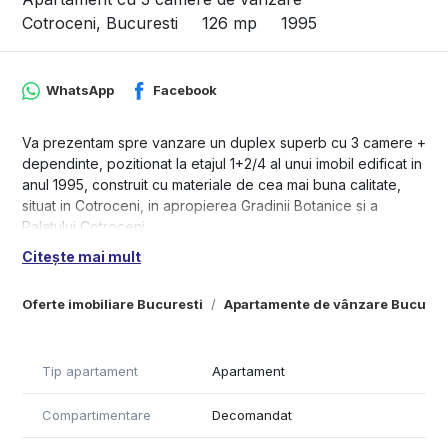
Cotroceni, Bucuresti
126 mp
1995
WhatsApp
Facebook
Va prezentam spre vanzare un duplex superb cu 3 camere +
dependinte, pozitionat la etajul 1+2/4 al unui imobil edificat in
anul 1995, construit cu materiale de cea mai buna calitate,
situat in Cotroceni, in apropierea Gradinii Botanice si a
Palatului Cotroceni.
Citește mai mult
Apartamentul in suprafata de 118 mp este decomandat,
beneficiaza de multe anexe si spatii de depozitare, este
Oferte imobiliare Bucuresti
Apartamente de vânzare Bucures
foarte bine impartit si a fost recent renovat. Se bucura de
liniste si de o priveliste panoramica, ferit de zgomotul stradal
si luminos pe toata perioada zilei.
Tip apartament
Apartament
Apartamentul dispune de finisaje de cea mai inalta calitate,
parchet din lemn de stejar, este dotat cu centrala termica
Compartimentare
Decomandat
proprie si este disponibil pentru a fi ocupat imediat.