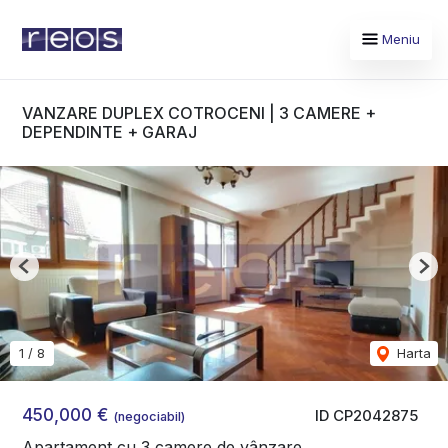
Meniu
VANZARE DUPLEX COTROCENI | 3 CAMERE +
DEPENDINTE + GARAJ
Previous
Nex
1
/
8
Harta
450,000 €
ID CP2042875
(negociabil)
Apartament cu 3 camere de vânzare