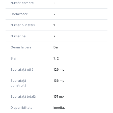
Număr camere
3
Momentan nu detinem informatii legate de clasa energetica a
proprietatii.
Dormitoare
2
Pentru vizionari sau pentru mai multe detalii, ne puteti
contacta.
Număr bucătării
1
Număr băi
2
Geam la baie
Da
Etaj
1, 2
Suprafață utilă
126 mp
Suprafață
136 mp
construită
Suprafață totală
151 mp
Disponibilitate
Imediat