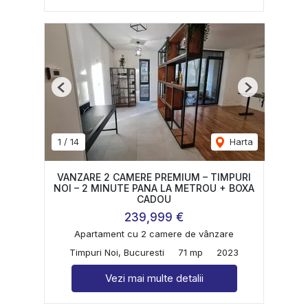
Previous
Next
1
/
14
Harta
VANZARE 2 CAMERE PREMIUM – TIMPURI
NOI – 2 MINUTE PANA LA METROU + BOXA
CADOU
239,999 €
Apartament cu 2 camere de vânzare
Timpuri Noi, Bucuresti
71 mp
2023
Vezi mai multe detalii