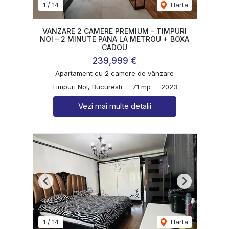
1
/
14
Harta
VANZARE 2 CAMERE PREMIUM – TIMPURI
NOI – 2 MINUTE PANA LA METROU + BOXA
CADOU
239,999 €
Apartament cu 2 camere de vânzare
Timpuri Noi, Bucuresti
71 mp
2023
Vezi mai multe detalii
Previous
Next
1
/
14
Harta