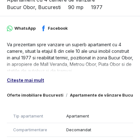
Bucur Obor, Bucuresti
90 mp
1977
WhatsApp
Facebook
Va prezentam spre vanzare un superb apartament cu 4
camere, situat la etajul 8 din cele 10 ale unui imobil construit
in anul 1977 si reabilitat termic, pozitionat in zona Bucur Obor,
in apropiere de Mall Veranda, Metrou Obor, Piata Obor si de
statiile de autobuz si de tramvai.
Citește mai mult
Apartamentul are 4 camere si este decomandat, avand doua
bai si totodata mai multe spatii de depozitare, printre care si
Oferte imobiliare Bucuresti
Apartamente de vânzare Bucures
o debara. Se bucura de priveliste spre bulevard, fiind ferit
de zgomotul orasului datorita balconului dispus pe toata
lungimea apartamentului. Apartamentul este complet mobilat
si utilat, fiind dotat cu boiler, masina de spalat vase si aparat
Tip apartament
Apartament
de aer conditionat.
Compartimentare
Decomandat
Pentru mai multe detalii sau vizionari, ne puteti contacta.