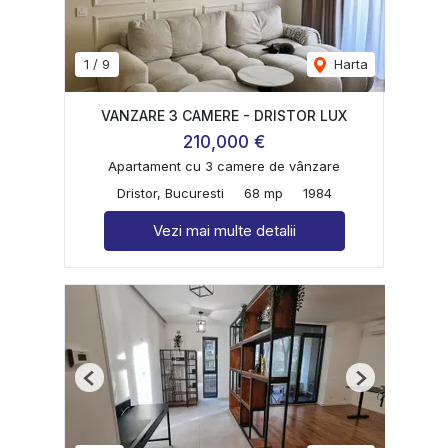
1
/
9
Harta
VANZARE 3 CAMERE - DRISTOR LUX
210,000 €
Apartament cu 3 camere de vânzare
Dristor, Bucuresti
68 mp
1984
Vezi mai multe detalii
Previous
Next