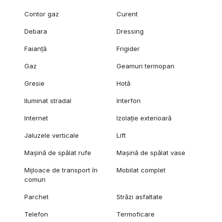
Contor gaz
Curent
Debara
Dressing
Faianță
Frigider
Gaz
Geamuri termopan
Gresie
Hotă
Iluminat stradal
Interfon
Internet
Izolație exterioară
Jaluzele verticale
Lift
Mașină de spălat rufe
Mașină de spălat vase
Mijloace de transport în
Mobilat complet
comun
Parchet
Străzi asfaltate
Telefon
Termoficare