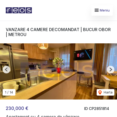
Meniu
VANZARE 4 CAMERE DECOMANDAT | BUCUR OBOR
| METROU
Previous
Nex
1
/
14
Harta
230,000 €
ID CP2851814
Apartament cu 4 camere de vânzare