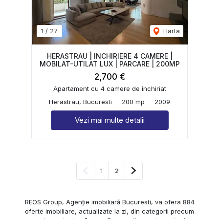
1
/
27
Harta
HERASTRAU | INCHIRIERE 4 CAMERE |
MOBILAT-UTILAT LUX | PARCARE | 200MP
2,700 €
Apartament cu 4 camere de închiriat
Herastrau, Bucuresti
200 mp
2009
Vezi mai multe detalii
Pagina anterioară
Pagina următoare
1
2
REOS Group, Agenție imobiliară Bucuresti, va ofera 884
oferte imobiliare, actualizate la zi, din categorii precum