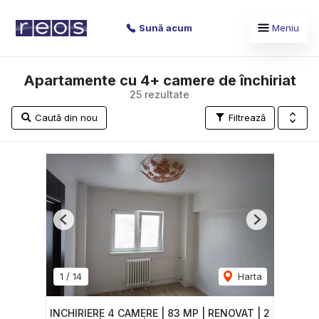
Sună acum
Meniu
Apartamente cu 4+ camere de închiriat
25 rezultate
Caută din nou
Filtrează
Previous
Next
1
/
14
Harta
INCHIRIERE 4 CAMERE | 83 MP | RENOVAT | 2