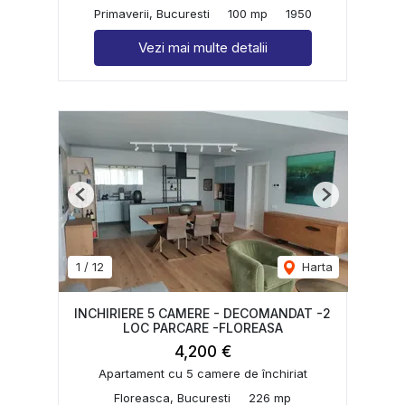
Primaverii, Bucuresti
100 mp
1950
Vezi mai multe detalii
Previous
Next
1
/
12
Harta
INCHIRIERE 5 CAMERE - DECOMANDAT -2
LOC PARCARE -FLOREASA
4,200 €
Apartament cu 5 camere de închiriat
Floreasca, Bucuresti
226 mp