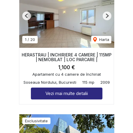
Previous
Next
1
/
20
Harta
HERASTRAU | INCHIRIERE 4 CAMERE | 115MP
| NEMOBILAT | LOC PARCARE |
1,100 €
Apartament cu 4 camere de închiriat
Soseaua Nordului, Bucuresti
115 mp
2009
Vezi mai multe detalii
Exclusivitate