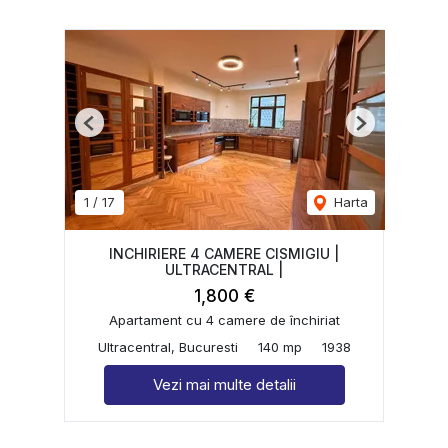
Previous
Next
1
/
17
Harta
INCHIRIERE 4 CAMERE CISMIGIU |
ULTRACENTRAL |
1,800 €
Apartament cu 4 camere de închiriat
Ultracentral, Bucuresti
140 mp
1938
Vezi mai multe detalii