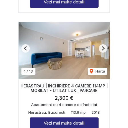
Vezi mai multe detalii
Previous
Next
1
/
13
Harta
HERASTRAU | INCHIRIERE 4 CAMERE 114MP |
MOBILAT - UTILAT LUX | PARCARE
2,300 €
Apartament cu 4 camere de închiriat
Herastrau, Bucuresti
113.6 mp
2018
Vezi mai multe detalii