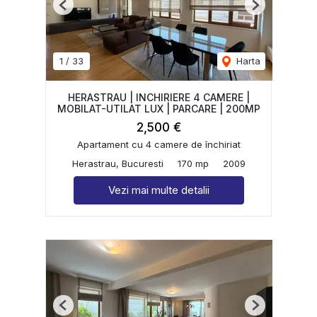
Previous
Next
1
/
33
Harta
HERASTRAU | INCHIRIERE 4 CAMERE |
MOBILAT-UTILAT LUX | PARCARE | 200MP
2,500 €
Apartament cu 4 camere de închiriat
Herastrau, Bucuresti
170 mp
2009
Vezi mai multe detalii
Previous
Next