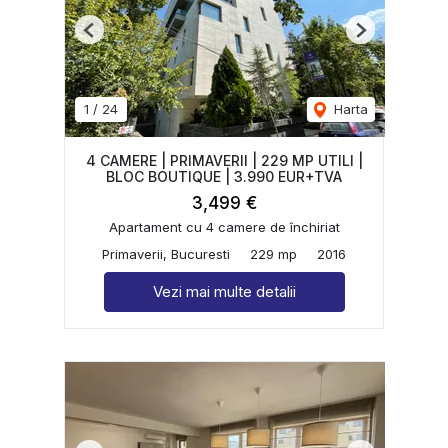
Previous
Next
1
/
24
Harta
4 CAMERE | PRIMAVERII | 229 MP UTILI |
BLOC BOUTIQUE | 3.990 EUR+TVA
3,499 €
Apartament cu 4 camere de închiriat
Primaverii, Bucuresti
229 mp
2016
Vezi mai multe detalii