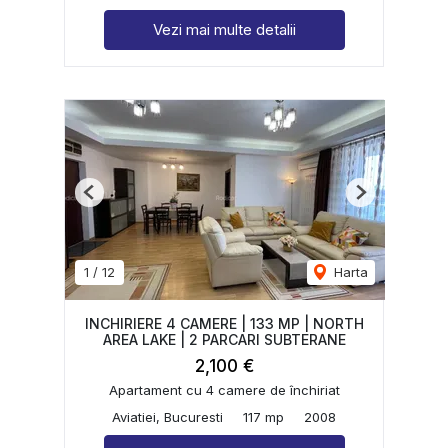
Vezi mai multe detalii
Previous
Next
1
/
12
Harta
INCHIRIERE 4 CAMERE | 133 MP | NORTH
AREA LAKE | 2 PARCARI SUBTERANE
2,100 €
Apartament cu 4 camere de închiriat
Aviatiei, Bucuresti
117 mp
2008