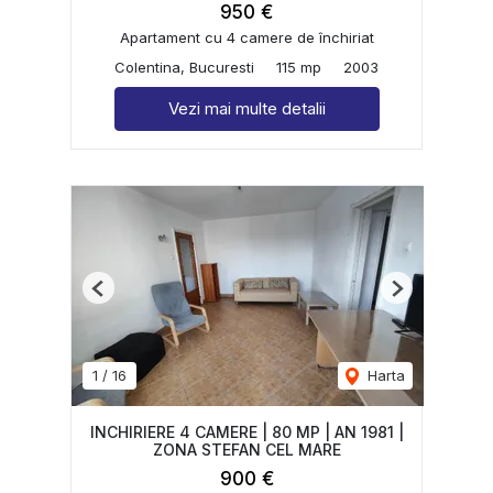
950 €
Apartament cu 4 camere de închiriat
Colentina, Bucuresti
115 mp
2003
Vezi mai multe detalii
Previous
Next
1
/
16
Harta
INCHIRIERE 4 CAMERE | 80 MP | AN 1981 |
ZONA STEFAN CEL MARE
900 €