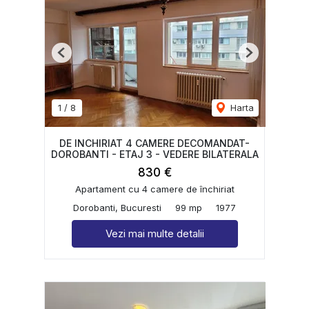
Previous
Next
1
/
8
Harta
DE INCHIRIAT 4 CAMERE DECOMANDAT-
DOROBANTI - ETAJ 3 - VEDERE BILATERALA
830 €
Apartament cu 4 camere de închiriat
Dorobanti, Bucuresti
99 mp
1977
Vezi mai multe detalii