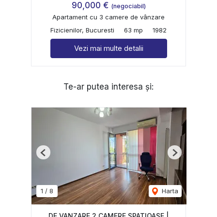
90,000 €
(negociabil)
Apartament cu 3 camere de vânzare
Fizicienilor, Bucuresti
63 mp
1982
Vezi mai multe detalii
Te-ar putea interesa și:
Previous
Next
1
/
8
Harta
DE VANZARE 2 CAMERE SPATIOASE |