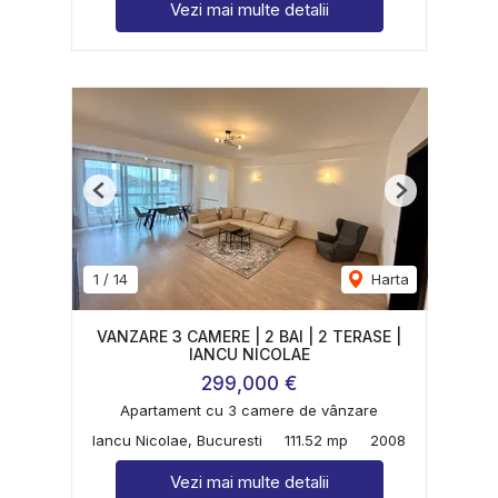
Vezi mai multe detalii
Previous
Next
1
/
14
Harta
VANZARE 3 CAMERE | 2 BAI | 2 TERASE |
IANCU NICOLAE
299,000 €
Apartament cu 3 camere de vânzare
Iancu Nicolae, Bucuresti
111.52 mp
2008
Vezi mai multe detalii