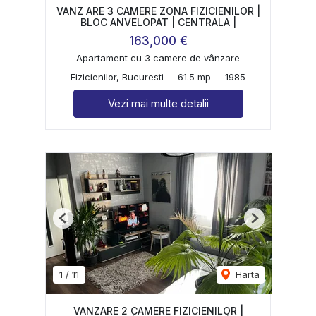
VANZ ARE 3 CAMERE ZONA FIZICIENILOR |
BLOC ANVELOPAT | CENTRALA |
163,000 €
Apartament cu 3 camere de vânzare
Fizicienilor, Bucuresti
61.5 mp
1985
Vezi mai multe detalii
Previous
Next
1
/
11
Harta
VANZARE 2 CAMERE FIZICIENILOR |