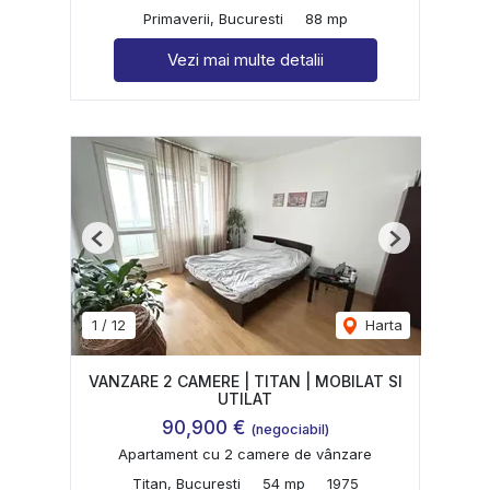
Primaverii, Bucuresti
88 mp
Vezi mai multe detalii
Previous
Next
1
/
12
Harta
VANZARE 2 CAMERE | TITAN | MOBILAT SI
UTILAT
90,900 €
(negociabil)
Apartament cu 2 camere de vânzare
Titan, Bucuresti
54 mp
1975