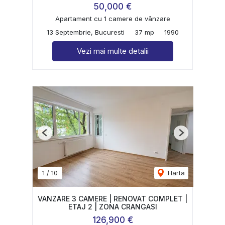
50,000 €
Apartament cu 1 camere de vânzare
13 Septembrie, Bucuresti
37 mp
1990
Vezi mai multe detalii
Previous
Next
1
/
10
Harta
VANZARE 3 CAMERE | RENOVAT COMPLET |
ETAJ 2 | ZONA CRANGASI
126,900 €