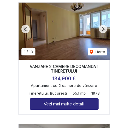
Previous
Next
1
/
13
Harta
VANZARE 2 CAMERE DECOMANDAT
TINERETULUI
134,900 €
Apartament cu 2 camere de vânzare
Tineretului, Bucuresti
55.1 mp
1978
Vezi mai multe detalii