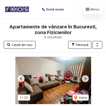
Sună acum
Meniu
Apartamente de vânzare în Bucuresti,
zona Fizicienilor
3 rezultate
Caută din nou
Filtrează
Previous
Next
1
/
22
Harta