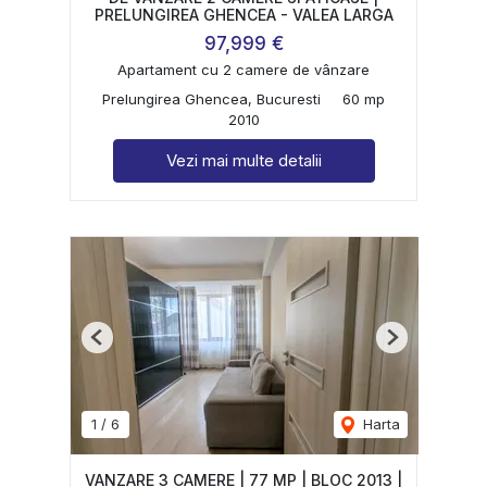
PRELUNGIREA GHENCEA - VALEA LARGA
97,999 €
Apartament cu 2 camere de vânzare
Prelungirea Ghencea, Bucuresti
60 mp
2010
Vezi mai multe detalii
Previous
Next
1
/
6
Harta
VANZARE 3 CAMERE | 77 MP | BLOC 2013 |