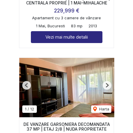
CENTRALA PROPRIE | 1 MAI–MIHALACHE
229,999 €
Apartament cu 3 camere de vânzare
1 Mai, Bucuresti
83 mp
2013
Vezi mai multe detalii
Previous
Next
1
/
12
Harta
DE VANZARE GARSONIERA DECOMANDATA
37 MP | ETAJ 2/8 | NUDA PROPRIETATE