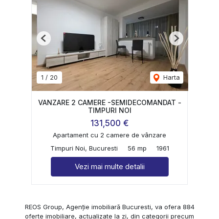
Previous
Next
1
/
20
Harta
VANZARE 2 CAMERE -SEMIDECOMANDAT -
TIMPURI NOI
131,500 €
Apartament cu 2 camere de vânzare
Timpuri Noi, Bucuresti
56 mp
1961
Vezi mai multe detalii
REOS Group, Agenție imobiliară Bucuresti, va ofera 884
oferte imobiliare, actualizate la zi, din categorii precum