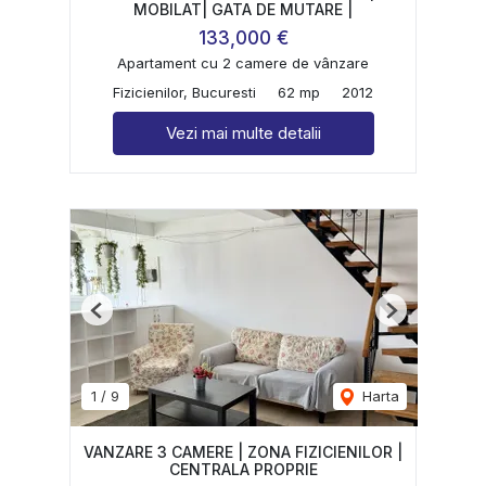
MOBILAT| GATA DE MUTARE |
133,000 €
Apartament cu 2 camere de vânzare
Fizicienilor, Bucuresti
62 mp
2012
Vezi mai multe detalii
Previous
Next
1
/
9
Harta
VANZARE 3 CAMERE | ZONA FIZICIENILOR |
CENTRALA PROPRIE