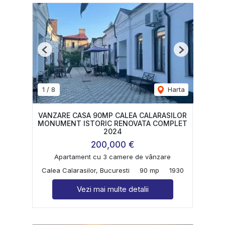
Previous
Next
1
/
8
Harta
VANZARE CASA 90MP CALEA CALARASILOR
MONUMENT ISTORIC RENOVATA COMPLET
2024
200,000 €
Apartament cu 3 camere de vânzare
Calea Calarasilor, Bucuresti
90 mp
1930
Vezi mai multe detalii