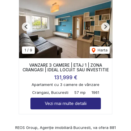
Previous
Next
1
/
9
Harta
VANZARE 3 CAMERE | ETAJ 1 | ZONA
CRANGASI | IDEAL LOCUIT SAU INVESTITIE
131,999 €
Apartament cu 3 camere de vânzare
Crangasi, Bucuresti
57 mp
1961
Vezi mai multe detalii
REOS Group, Agenție imobiliară Bucuresti, va ofera 881