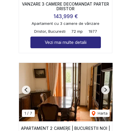
VANZARE 3 CAMERE DECOMANDAT PARTER
DRISTOR
143,999 €
Apartament cu 3 camere de vânzare
Dristor, Bucuresti
72 mp
1977
Vezi mai multe detalii
Previous
Next
1
/
7
Harta
APARTAMENT 2 CAMERE | BUCURESTII NOI |