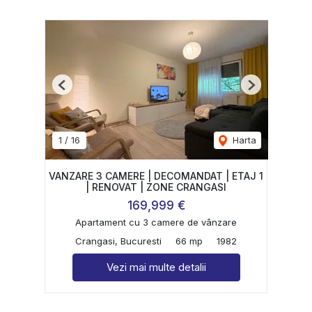
Previous
Next
1
/
16
Harta
VANZARE 3 CAMERE | DECOMANDAT | ETAJ 1
| RENOVAT | ZONE CRANGASI
169,999 €
Apartament cu 3 camere de vânzare
Crangasi, Bucuresti
66 mp
1982
Vezi mai multe detalii