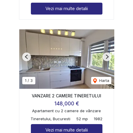
Vezi mai multe detalii
Previous
Next
1
/
3
Harta
VANZARE 2 CAMERE TINERETULUI
148,000 €
Apartament cu 2 camere de vânzare
Tineretului, Bucuresti
52 mp
1982
Vezi mai multe detalii