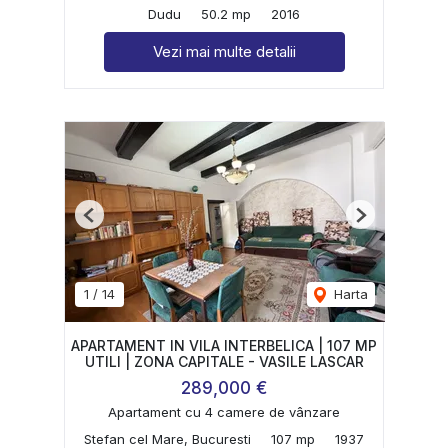
Dudu
50.2 mp
2016
Vezi mai multe detalii
Previous
Next
1
/
14
Harta
APARTAMENT IN VILA INTERBELICA | 107 MP
UTILI | ZONA CAPITALE - VASILE LASCAR
289,000 €
Apartament cu 4 camere de vânzare
Stefan cel Mare, Bucuresti
107 mp
1937