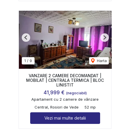
Previous
Next
1
/
9
Harta
VANZARE 2 CAMERE DECOMANDAT |
MOBILAT | CENTRALA TERMICA | BLOC
LINISTIT
41,999 €
(negociabil)
Apartament cu 2 camere de vânzare
Central, Rosiori de Vede
52 mp
Vezi mai multe detalii