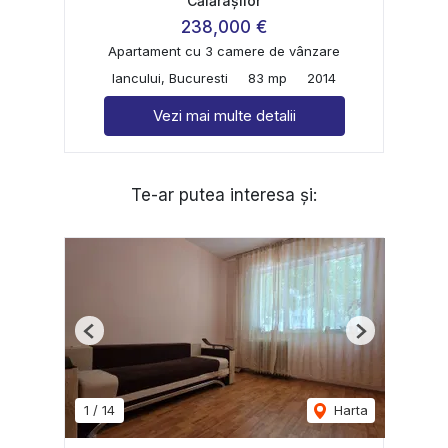
Călărașilor
238,000 €
Apartament cu 3 camere de vânzare
Iancului, Bucuresti
83 mp
2014
Vezi mai multe detalii
Te-ar putea interesa și:
Previous
Next
1
/
14
Harta