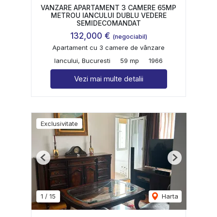
VANZARE APARTAMENT 3 CAMERE 65MP
METROU IANCULUI DUBLU VEDERE
SEMIDECOMANDAT
132,000 €
(negociabil)
Apartament cu 3 camere de vânzare
Iancului, Bucuresti
59 mp
1966
Vezi mai multe detalii
Exclusivitate
Previous
Next
1
/
15
Harta