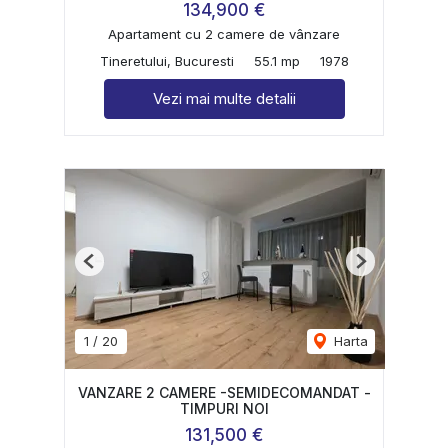
134,900 €
Apartament cu 2 camere de vânzare
Tineretului, Bucuresti
55.1 mp
1978
Vezi mai multe detalii
Previous
Next
1
/
20
Harta
VANZARE 2 CAMERE -SEMIDECOMANDAT -
TIMPURI NOI
131,500 €