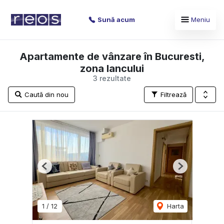
Sună acum
Meniu
Apartamente de vânzare în Bucuresti,
zona Iancului
3 rezultate
Caută din nou
Filtrează
Previous
Next
1
/
12
Harta