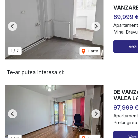
VANZARE
89,999 
Apartament
Previous
Next
Mihai Bravu
Vezi
1
/
7
Harta
Te-ar putea interesa și:
DE VANZ
VALEA L
97,999 
Apartament
Previous
Next
Prelungirea
Vezi