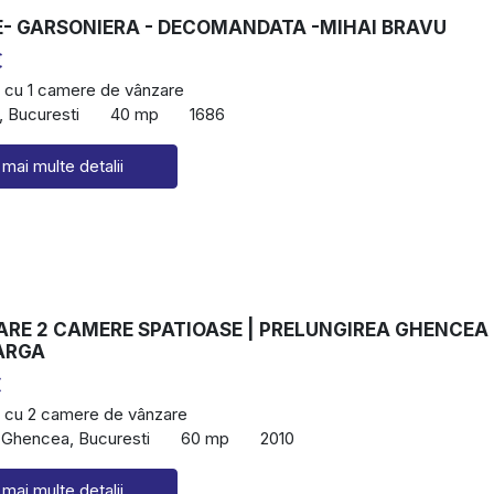
- GARSONIERA - DECOMANDATA -MIHAI BRAVU
€
 cu 1 camere de vânzare
, Bucuresti
40 mp
1686
 mai multe detalii
ARE 2 CAMERE SPATIOASE | PRELUNGIREA GHENCEA 
ARGA
€
 cu 2 camere de vânzare
 Ghencea, Bucuresti
60 mp
2010
 mai multe detalii