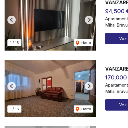
VÂNZARE 
94,500 
Apartament
Previous
Next
Mihai Bravu
Vezi
1
/
15
Harta
VANZARE
170,000
Apartament
Previous
Next
Mihai Bravu
Vezi
1
/
16
Harta