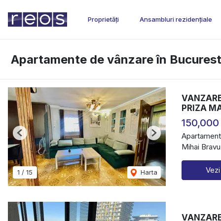
Proprietăți
Ansambluri rezidențiale
Apartamente de vânzare în Bucurest
VANZARE
PRIZA M
150,000
Apartament
Previous
Next
Mihai Bravu
Vezi
1
/
15
Harta
VANZARE