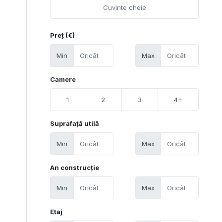
Preț (€)
Min
Max
Camere
1
2
3
4+
Suprafață utilă
Min
Max
An construcție
Min
Max
Etaj