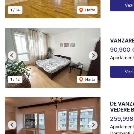
Vezi
1
/
14
Harta
VANZARE 
90,900 
Apartament
Previous
Next
Vezi
1
/
12
Harta
DE VANZ
VEDERE 
259,998
Apartament
Previous
Next
Dorobanti, 