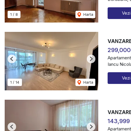
Vezi
1
/
8
Harta
VANZARE 
299,000
Apartament
Previous
Next
Iancu Nicol
Vezi
1
/
14
Harta
VANZARE
143,999
Apartament
Previous
Next