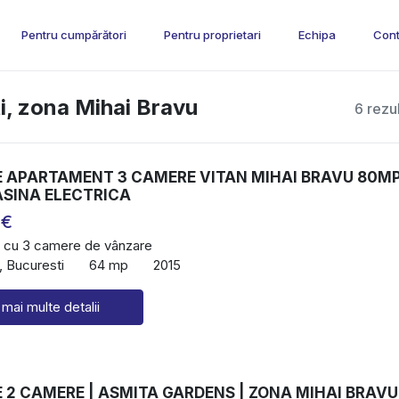
Pentru cumpărători
Pentru proprietari
Echipa
Cont
i, zona Mihai Bravu
6 rezu
 APARTAMENT 3 CAMERE VITAN MIHAI BRAVU 80M
ASINA ELECTRICA
 €
 cu 3 camere de vânzare
, Bucuresti
64 mp
2015
 mai multe detalii
 2 CAMERE | ASMITA GARDENS | ZONA MIHAI BRAVU