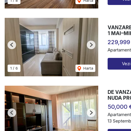
1
/
8
Harta
VANZARE 
1 MAI–M
229,999
Previous
Next
Apartament
Vezi
1
/
6
Harta
DE VANZ
NUDA PR
50,000 
Apartament
Previous
Next
13 Septembr