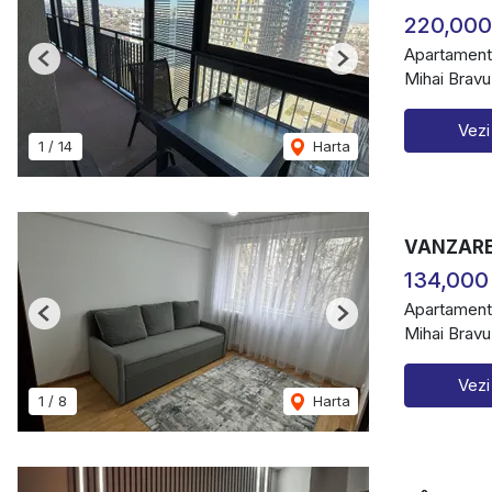
220,000
Apartament
Previous
Next
Mihai Bravu
Vezi
1
/
14
Harta
VANZARE 
134,000
Apartament
Previous
Next
Mihai Bravu
Vezi
1
/
8
Harta