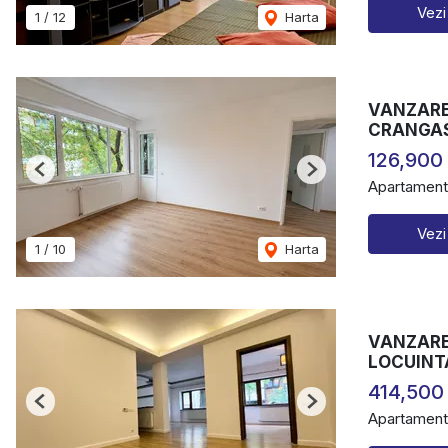
Vezi
1
/
12
Harta
VANZARE 
CRANGAS
126,900
Previous
Next
Apartament
Vezi
1
/
10
Harta
VANZARE 
LOCUINTA
414,500
Previous
Next
Apartament