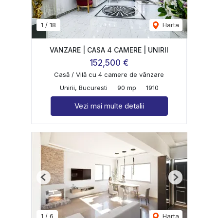
1
/
18
Harta
VANZARE | CASA 4 CAMERE | UNIRII
152,500 €
Casă / Vilă cu 4 camere de vânzare
Unirii, Bucuresti
90 mp
1910
Vezi mai multe detalii
Previous
Next
1
/
6
Harta