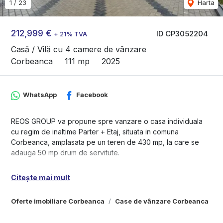
1
/
23
Harta
212,999 €
ID CP3052204
+ 21% TVA
Casă / Vilă cu 4 camere de vânzare
Corbeanca
111 mp
2025
WhatsApp
Facebook
REOS GROUP va propune spre vanzare o casa individuala
cu regim de inaltime Parter + Etaj, situata in comuna
Corbeanca, amplasata pe un teren de 430 mp, la care se
adauga 50 mp drum de servitute.
Imobilul se vinde la stadiul „la alb” la interior, cu exteriorul
Citește mai mult
finalizat complet, oferind posibilitatea personalizarii
finisajelor dupa preferintele viitorului proprietar.
Oferte imobiliare Corbeanca
Case de vânzare Corbeanca
Constructia este realizata cu materiale de calitate, fiind
echipata cu tamplarie tripan Gealan 9000S, termoizolatie