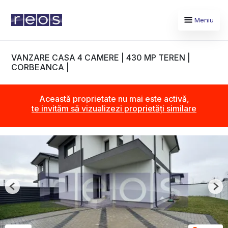
Meniu
VANZARE CASA 4 CAMERE | 430 MP TEREN |
CORBEANCA |
Această proprietate nu mai este activă,
te invităm să vizualizezi proprietăți similare
Previous
Nex