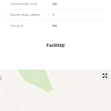
Construcție nouă
Da
Pentru informatii suplimentare sau programarea unei
vizionari, va invitam sa ne contactati.
Număr etaje clădire
1
Are pod
Da
Facilități