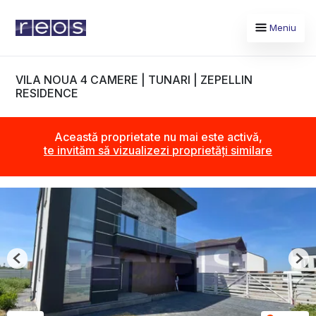
Meniu
VILA NOUA 4 CAMERE | TUNARI | ZEPELLIN
RESIDENCE
Această proprietate nu mai este activă,
te invităm să vizualizezi proprietăți similare
Previous
Nex