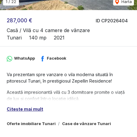
1
/
22
Harta
287,000 €
ID CP2026404
Casă / Vilă cu 4 camere de vânzare
Tunari
140 mp
2021
WhatsApp
Facebook
Va prezentam spre vanzare o vila moderna situată în
pitorescul Tunari, în prestigiosul Zepellin Residence!
Această impresionantă vilă cu 3 dormitoare promite o viață
de lux și confort într-o locație idilică.
Cu o suprafață spațioasă de 140 mp, această vilă este
Citește mai mult
perfectă pentru familiile care caută un spațiu generos și
confortabil.
Oferte imobiliare Tunari
Case de vânzare Tunari
Cele 4 camere oferă spațiu suficient pentru toată familia,
oferind confort și intimitate.