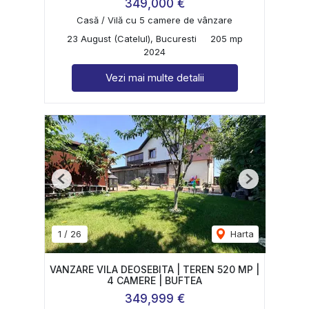
349,000 €
Casă / Vilă cu 5 camere de vânzare
23 August (Catelul), Bucuresti
205 mp
2024
Vezi mai multe detalii
Previous
Next
1
/
26
Harta
VANZARE VILA DEOSEBITA | TEREN 520 MP |
4 CAMERE | BUFTEA
349,999 €