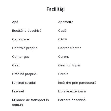
Facilități
Apă
Apometre
Bucătărie deschisă
Cadă
Canalizare
CATV
Centrală proprie
Contor electric
Contor gaz
Curent
Gaz
Geamuri tripan
Grădină proprie
Gresie
Iluminat stradal
Încălzire prin pardoseală
Internet
Izolație exterioară
Mijloace de transport în
Parcare deschisă
comun