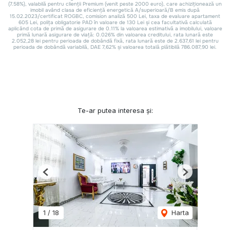
Te-ar putea interesa și:
Previous
Next
1
/
18
Harta