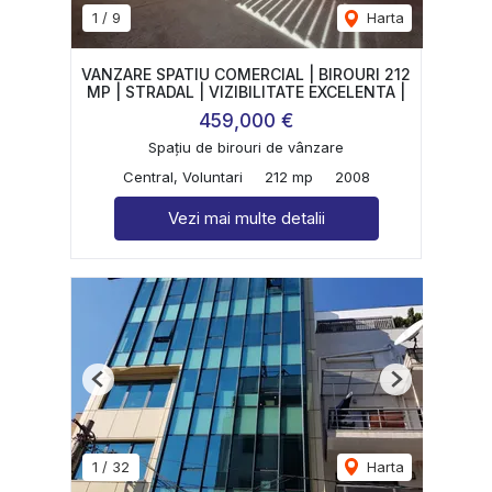
1
/
9
Harta
VANZARE SPATIU COMERCIAL | BIROURI 212
MP | STRADAL | VIZIBILITATE EXCELENTA |
459,000 €
Spațiu de birouri de vânzare
Central, Voluntari
212 mp
2008
Vezi mai multe detalii
Previous
Next
1
/
32
Harta