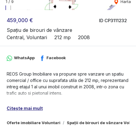
1
/
9
Harta
459,000 €
ID CP3111232
Spațiu de birouri de vânzare
Central, Voluntari
212 mp
2008
WhatsApp
Facebook
REOS Group Imobiliare va propune spre vanzare un spatiu
comercial / office cu suprafata utila de 212 mp, reprezentand
intreg etajul 1 al unui imobil construit in 2008, intr-o zona cu
trafic auto si pietonal intens.
Spatiul beneficiaza de vizibilitate stradala foarte buna, este
Citește mai mult
luminos, bine compartimentat si are inaltime de aproximativ
3.2 m, ceea ce il face potrivit pentru o varietate de activitati
Oferte imobiliare Voluntari
Spații de birouri de vânzare Volun
comerciale sau profesionale.
Proprietatea este ideala pentru sala de fitness, sala de dans,