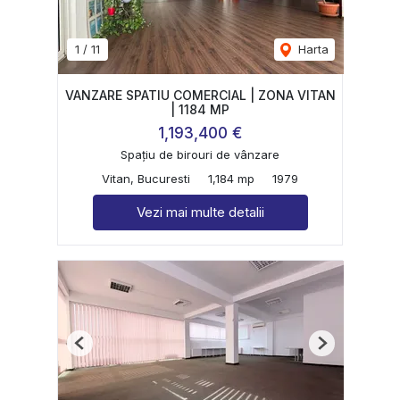
1
/
11
Harta
VANZARE SPATIU COMERCIAL | ZONA VITAN
| 1184 MP
1,193,400 €
Spațiu de birouri de vânzare
Vitan, Bucuresti
1,184 mp
1979
Vezi mai multe detalii
Previous
Next