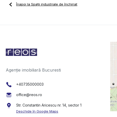
Înapoi la Spații industriale de închiriat
Agenție imobiliară Bucuresti
+40735000003
office@reos.ro
Str. Constantin Aricescu nr. 14, sector 1
Deschide în Google Maps