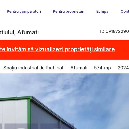
Pentru cumpărători
Pentru proprietari
Echipa
Cont
ID CP1872290
tiului, Afumati
te invităm să vizualizezi proprietăți similare
Spațiu industrial de închiriat
Afumati
574 mp
2024