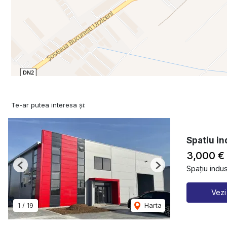
Te-ar putea interesa și:
Spatiu in
3,000 €
Spațiu indust
Previous
Next
Vezi
1
/
19
Harta