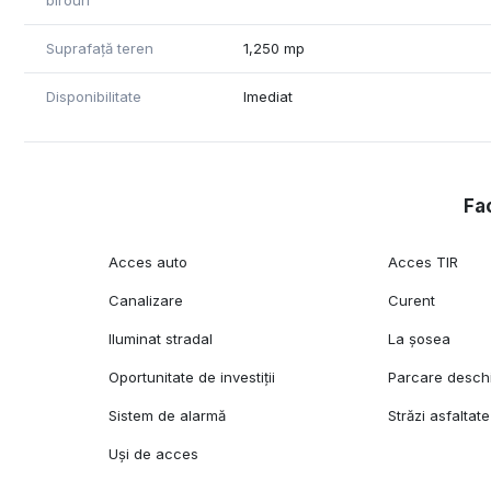
birouri
Chirie începând cu 3500 EUR + TVA
Suprafață teren
1,250 mp
Flexibilitate în configurarea spațiului
Disponibilitate
Imediat
Ultima hală disponibilă – nu rata ocazia!
Fac
Acces auto
Acces TIR
Canalizare
Curent
Iluminat stradal
La șosea
Oportunitate de investiții
Parcare desch
Sistem de alarmă
Străzi asfaltate
Uși de acces