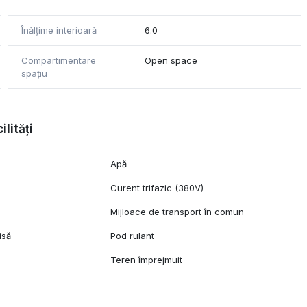
Înălțime interioară
6.0
Compartimentare
Open space
spațiu
ilități
Apă
Curent trifazic (380V)
Mijloace de transport în comun
isă
Pod rulant
Teren împrejmuit