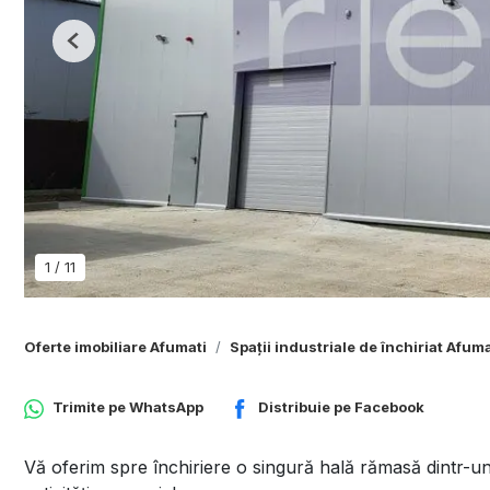
Previous
1
/
11
Oferte imobiliare Afumati
Spații industriale de închiriat Afuma
Trimite pe
WhatsApp
Distribuie pe
Facebook
Vă oferim spre închiriere o singură hală rămasă dintr-un