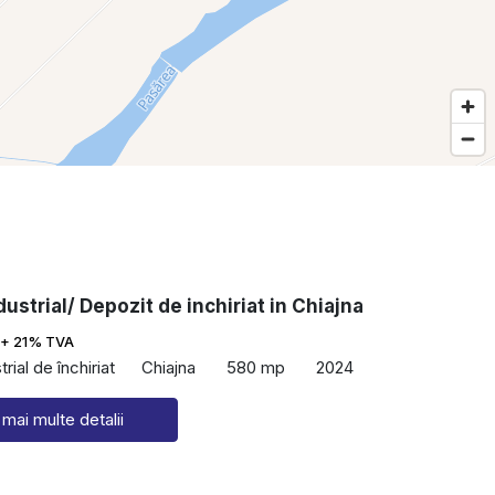
dustrial/ Depozit de inchiriat in Chiajna
+ 21% TVA
rial de închiriat
Chiajna
580 mp
2024
 mai multe detalii