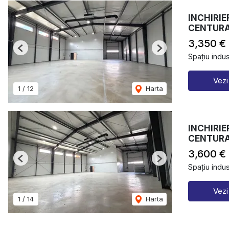
INCHIRIE
CENTURA
3,350 €
Previous
Next
Spațiu indust
Vezi
1
/
12
Harta
INCHIRIE
CENTURA
3,600 €
Previous
Next
Spațiu indust
Vezi
1
/
14
Harta