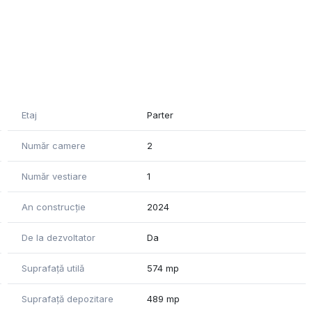
că și distribuție
ționale
nevră și parcare
Etaj
Parter
Număr camere
2
Număr vestiare
1
An construcție
2024
armă
De la dezvoltator
Da
Suprafață utilă
574 mp
Suprafață depozitare
489 mp