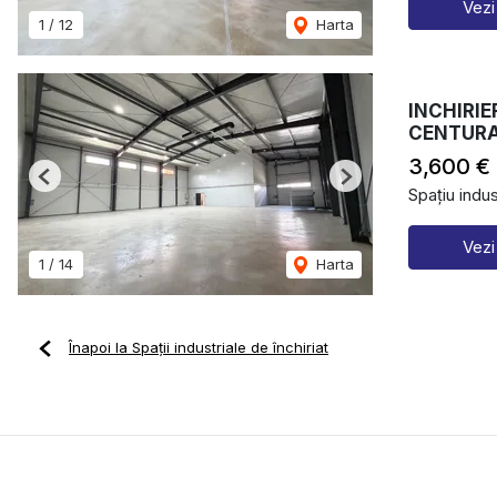
Vezi
1
/
12
Harta
INCHIRIE
CENTURA
3,600 €
Previous
Next
Spațiu indust
Vezi
1
/
14
Harta
Înapoi la Spații industriale de închiriat