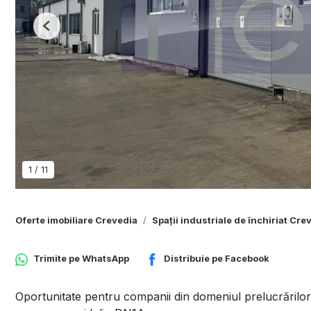
Previous
1
/
11
Oferte imobiliare Crevedia
Spații industriale de închiriat Cre
Trimite pe
WhatsApp
Distribuie pe
Facebook
Oportunitate pentru companii din domeniul prelucrărilor 