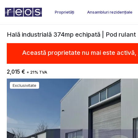
Proprietăți
Ansambluri rezidențiale
Hală industrială 374mp echipată | Pod rulant 
Această proprietate nu mai este activă,
2,015 €
+ 21% TVA
Exclusivitate