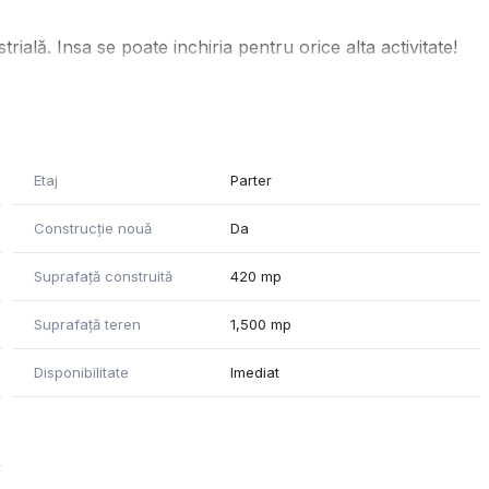
trială. Insa se poate inchiria pentru orice alta activitate!
Etaj
Parter
Construcție nouă
Da
Suprafață construită
420 mp
vestițiile inițiale.
Suprafață teren
1,500 mp
Disponibilitate
Imediat