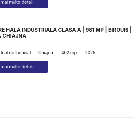
 mai multe detalii
RE HALA INDUSTRIALA CLASA A | 981 MP | BIROURI |
 CHIAJNA
rial de închiriat
Chiajna
402 mp
2025
 mai multe detalii