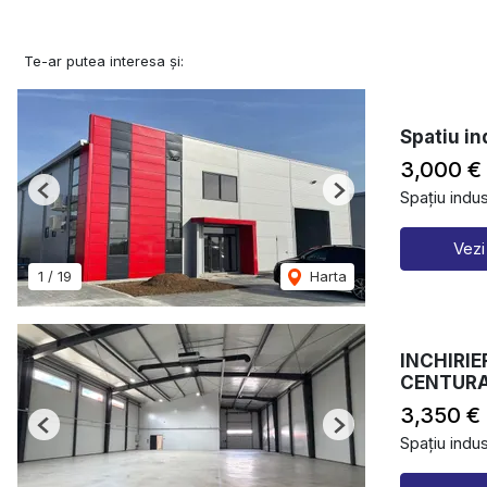
Te-ar putea interesa și:
Spatiu in
3,000 €
Spațiu indust
Previous
Next
Vezi
1
/
19
Harta
INCHIRIE
CENTURA
3,350 €
Previous
Next
Spațiu indust