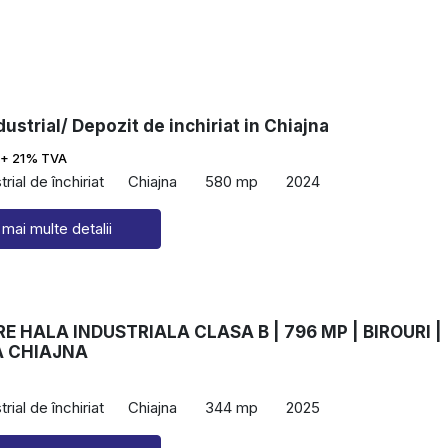
dustrial/ Depozit de inchiriat in Chiajna
+ 21% TVA
rial de închiriat
Chiajna
580 mp
2024
 mai multe detalii
RE HALA INDUSTRIALA CLASA B | 796 MP | BIROURI |
 CHIAJNA
rial de închiriat
Chiajna
344 mp
2025