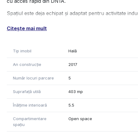
cu acces rapid din DN1A.
Spațiul este deja echipat și adaptat pentru activitate indus
Specificații:
Citește mai mult
– Pod rulant pe toata lungimea
– Încălzire radiantă pe gaz
Tip imobil
Hală
– Curent trifazat
– Acces TIR direct
An construcție
2017
– Utilaje pentru debitare plăci metalice incluse
– Curte betonată pentru manipulare marfă
Număr locuri parcare
5
Avantaj major: spațiu pregătit pentru producție, reducând in
Suprafață utilă
403 mp
Înălțime interioară
5.5
Compartimentare
Open space
spațiu