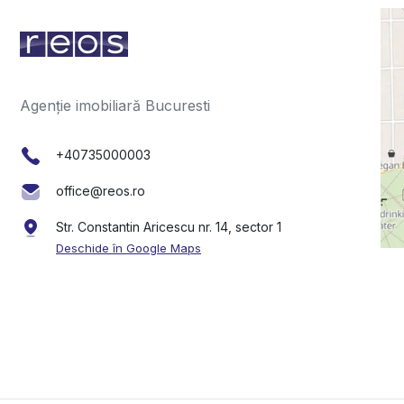
Agenție imobiliară Bucuresti
+40735000003
office@reos.ro
Str. Constantin Aricescu nr. 14, sector 1
Deschide în Google Maps