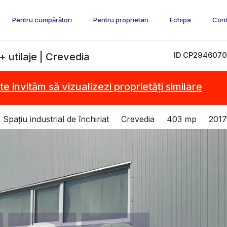
Pentru cumpărători
Pentru proprietari
Echipa
Cont
ID CP2946070
+ utilaje | Crevedia
te invităm să vizualizezi proprietăți similare
Spațiu industrial de închiriat
Crevedia
403 mp
2017