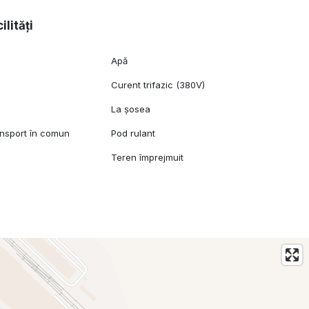
ilități
Apă
Curent trifazic (380V)
l
La șosea
ansport în comun
Pod rulant
Teren împrejmuit