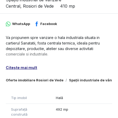
Central, Rosiori de Vede
410 mp
WhatsApp
Facebook
Va propunem spre vanzare o hala industriala situata in
cartierul Sanatatii, fosta centrala termica, ideala pentru
depozitare, productie, atelier sau diverse activitati
comerciale si industriale.
Proprietatea beneficiaza de constructie solida din caramida
Citește mai mult
si utilitati complete, oferind multiple posibilitati de utilizare si
dezvoltare.
Oferte imobiliare Rosiori de Vede
Spații industriale de vânza
Detalii generale:
✔ Suprafata amprenta cladire: 410 mp
✔ Suprafata utila: 347 mp
Tip imobil
Hală
✔ Constructie din caramida
Suprafață
492 mp
Utilitati:
construită
✔ Apa