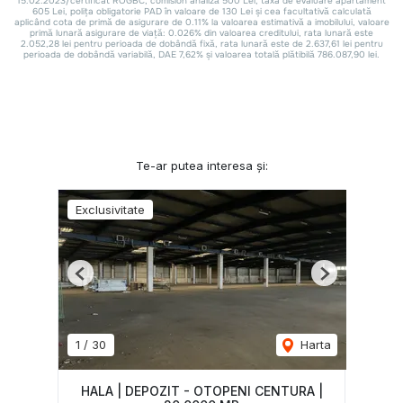
Te-ar putea interesa și:
Exclusivitate
Previous
Next
1
/
30
Harta
HALA | DEPOZIT - OTOPENI CENTURA |