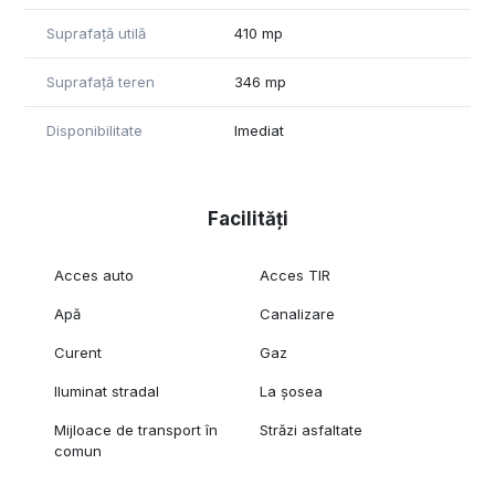
✔ Canalizare
Suprafață utilă
410 mp
✔ Curent electric trifazic
✔ Posibilitate racordare gaze
Suprafață teren
346 mp
Avantaje:
• Constructie solida
Disponibilitate
Imediat
• Spatiu pretabil pentru activitati industriale sau comerciale
• Acces facil
• Potential foarte bun pentru investitie
Facilități
Pret:
✔ 149.999 €
Acces auto
Acces TIR
Pentru mai multe informatii si pentru programarea unei
Apă
Canalizare
vizionari, va rugam sa ne contactati.
Curent
Gaz
Iluminat stradal
La șosea
Mijloace de transport în
Străzi asfaltate
comun