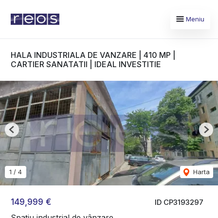
Meniu
HALA INDUSTRIALA DE VANZARE | 410 MP |
CARTIER SANATATII | IDEAL INVESTITIE
Previous
Nex
1
/
4
Harta
149,999 €
ID CP3193297
Spațiu industrial de vânzare