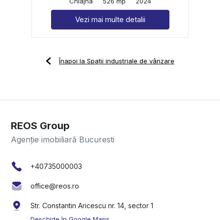
Chiajna
526 mp
2024
Vezi mai multe detalii
Înapoi la Spații industriale de vânzare
REOS Group
Agenție imobiliară Bucuresti
+40735000003
office@reos.ro
Str. Constantin Aricescu nr. 14, sector 1
Deschide în Google Maps