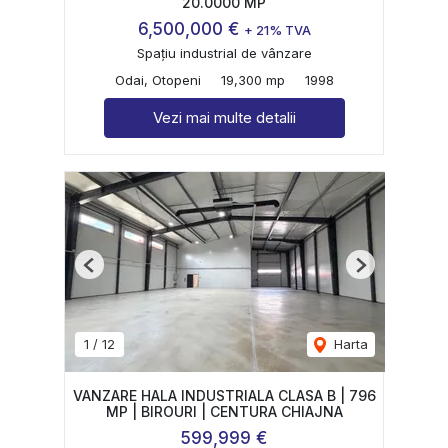
20.0000 MP
6,500,000 €
+ 21% TVA
Spațiu industrial de vânzare
Odai, Otopeni
19,300 mp
1998
Vezi mai multe detalii
Previous
Next
1
/
12
Harta
VANZARE HALA INDUSTRIALA CLASA B | 796
MP | BIROURI | CENTURA CHIAJNA
599,999 €