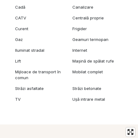
Cadă
Canalizare
CATV
Centrală proprie
Curent
Frigider
Gaz
Geamuri termopan
Iluminat stradal
Internet
Lift
Mașină de spălat rufe
Mijloace de transport în
Mobilat complet
comun
Străzi asfaltate
Străzi betonate
TV
Ușă intrare metal