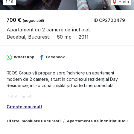
1
/
9
Harta
700 €
ID CP2700479
(negociabil)
Apartament cu 2 camere de închiriat
Decebal, Bucuresti
60 mp
2011
WhatsApp
Facebook
REOS Group vă propune spre închiriere un apartament
modern de 2 camere, situat în complexul rezidențial Day
Residence, într-o zonă liniștită și foarte bine conectată.
Detalii imobil:
Construit în 2011
Citește mai mult
Centrală termică de bloc pe gaz
Pază fizică 24/7 și monitorizare video
Oferte imobiliare Bucuresti
Apartamente de închiriat Bucures
2 lifturi moderne
Caracteristici apartament: