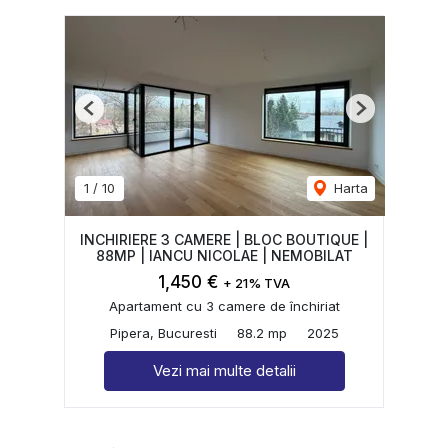
Previous
Next
1
/
10
Harta
INCHIRIERE 3 CAMERE | BLOC BOUTIQUE |
88MP | IANCU NICOLAE | NEMOBILAT
1,450 €
+ 21% TVA
Apartament cu 3 camere de închiriat
Pipera, Bucuresti
88.2 mp
2025
Vezi mai multe detalii