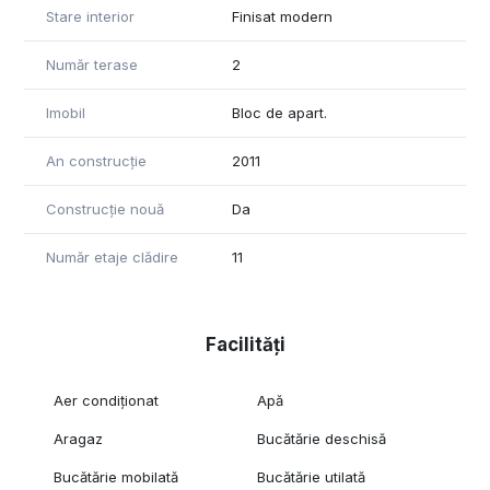
Un apartament luminos, modern și bine dotat, perfect pentru
Stare interior
Finisat modern
cei care caută confort într-o locație centrală și sigură.
Număr terase
2
Pentru mai multe detalii sau pentru a programa o vizionare,
vă așteptăm cu drag!
Imobil
Bloc de apart.
An construcție
2011
Construcție nouă
Da
Număr etaje clădire
11
Facilități
Aer condiționat
Apă
Aragaz
Bucătărie deschisă
Bucătărie mobilată
Bucătărie utilată