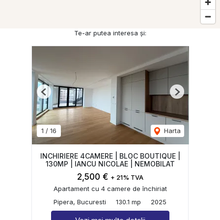
Te-ar putea interesa și:
Previous
Next
1
/
16
Harta
INCHIRIERE 4CAMERE | BLOC BOUTIQUE |
130MP | IANCU NICOLAE | NEMOBILAT
2,500 €
+ 21% TVA
Apartament cu 4 camere de închiriat
Pipera, Bucuresti
130.1 mp
2025