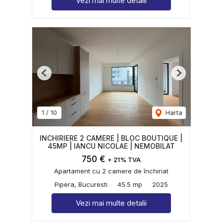
Vezi mai multe detalii
Previous
Next
1
/
10
Harta
INCHIRIERE 2 CAMERE | BLOC BOUTIQUE |
45MP | IANCU NICOLAE | NEMOBILAT
750 €
+ 21% TVA
Apartament cu 2 camere de închiriat
Pipera, Bucuresti
45.5 mp
2025
Vezi mai multe detalii