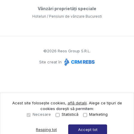
Vânzări proprietăți speciale
Hoteluri / Pensiuni de vânzare Bucuresti
©
2026
Reos Group S.R.L.
Site creat în
Acest site folosește cookies,
află detalii
.
Alege ce tipuri de
cookies dorești să permitem:
Necesare
Statistică
Marketing
Resping tot
Accept tot