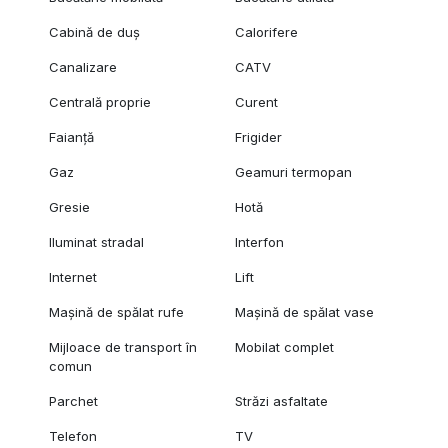
Cabină de duș
Calorifere
Canalizare
CATV
Centrală proprie
Curent
Faianță
Frigider
Gaz
Geamuri termopan
Gresie
Hotă
Iluminat stradal
Interfon
Internet
Lift
Mașină de spălat rufe
Mașină de spălat vase
Mijloace de transport în
Mobilat complet
comun
Parchet
Străzi asfaltate
Telefon
TV