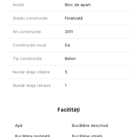
Imobil
Bloc de apart.
Stadiu construcție
Finalizată
An construcție
2011
Construcție nouă
Da
Tip construcție
Beton
Număr etaje clădire
5
Număr etaje retrase
1
Facilități
Apă
Bucătărie deschisă
Bucătărie mobilată
Bucătărie utilată