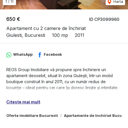
1
/
11
Harta
650 €
ID CP3099960
Apartament cu 2 camere de închiriat
Giulesti, Bucuresti
100 mp
2011
WhatsApp
Facebook
REOS Group Imobiliare vă propune spre închiriere un
apartament deosebit, situat în zona Giulești, într-un imobil
boutique construit în anul 2011, cu un număr redus de
locuințe – ideal pentru cei care își doresc liniște și intimitate.
Detalii proprietate:
Citește mai mult
- Suprafață generoasă de aproximativ 100 mp
- Compartimentare eficientă: 2 camere (1 dormitoar + living)
Oferte imobiliare Bucuresti
Apartamente de închiriat Bucures
- Living open-space cu bucătărie modernă
- 1 baie