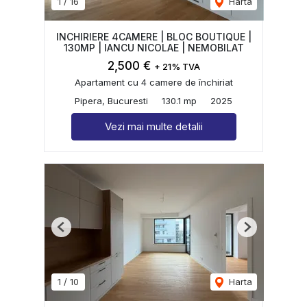
1
/
16
Harta
INCHIRIERE 4CAMERE | BLOC BOUTIQUE |
130MP | IANCU NICOLAE | NEMOBILAT
2,500 €
+ 21% TVA
Apartament cu 4 camere de închiriat
Pipera, Bucuresti
130.1 mp
2025
Vezi mai multe detalii
Previous
Next
1
/
10
Harta