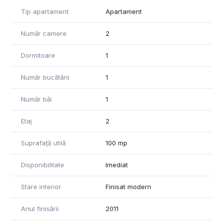
Avantaje:
Tip apartament
Apartament
- Complet mobilat și utilat – gata de mutare
- Centrală termică proprie – control total asupra confortului
Număr camere
2
termic
- Costuri de întreținere reduse
Dormitoare
1
- Apartament luminos, aerisit, cu un ambient plăcut
Număr bucătării
1
Ideal pentru:
- Familii care își doresc spațiu și confort
Număr băi
1
- Cupluri care apreciază locuințele generoase și bine
compartimentate
Etaj
2
Pentru mai multe detalii sau pentru programarea unei
vizionări, vă stăm cu drag la dispoziție!
Suprafață utilă
100 mp
Disponibilitate
Imediat
Stare interior
Finisat modern
Anul finisării
2011