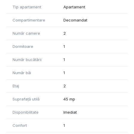
Pentru mai multe detalii și pentru stabilirea unei vizionari, nu
Tip apartament
Apartament
ezitați sa ne contactați.
Compartimentare
Decomandat
Număr camere
2
Dormitoare
1
Număr bucătării
1
Număr băi
1
Etaj
2
Suprafață utilă
45 mp
Disponibilitate
Imediat
Confort
1