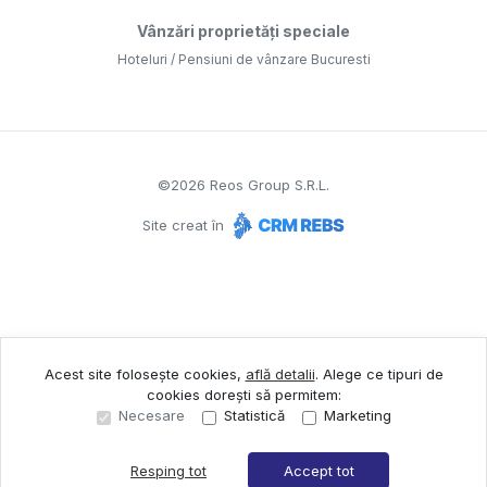
Vânzări proprietăți speciale
Hoteluri / Pensiuni de vânzare Bucuresti
©
2026
Reos Group S.R.L.
Site creat în
Acest site folosește cookies,
află detalii
.
Alege ce tipuri de
cookies dorești să permitem:
Necesare
Statistică
Marketing
Resping tot
Accept tot