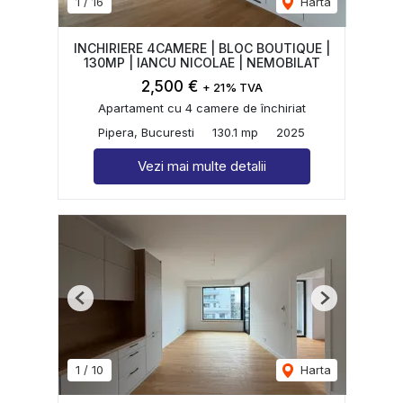
1
/
16
Harta
INCHIRIERE 4CAMERE | BLOC BOUTIQUE |
130MP | IANCU NICOLAE | NEMOBILAT
2,500 €
+ 21% TVA
Apartament cu 4 camere de închiriat
Pipera, Bucuresti
130.1 mp
2025
Vezi mai multe detalii
Previous
Next
1
/
10
Harta