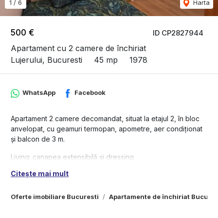
1
/
6
Harta
500 €
ID CP2827944
Apartament cu 2 camere de închiriat
Lujerului, Bucuresti
45 mp
1978
WhatsApp
Facebook
Apartament 2 camere decomandat, situat la etajul 2, în bloc
anvelopat, cu geamuri termopan, apometre, aer condiționat
și balcon de 3 m.
Living: canapea extensibilă și dressing
Dormitor: pat matrimonial și șifonier
Citește mai mult
Bucătărie: complet utilată – plită pe gaz, cuptor electric, hotă,
mașină de spălat, combină frigorrifica
Oferte imobiliare Bucuresti
Apartamente de închiriat Bucures
Acces: metrou, autobuz, troleibuz, piață, Carrefour, Mega
image, Plaza Mall, magazine non-stop