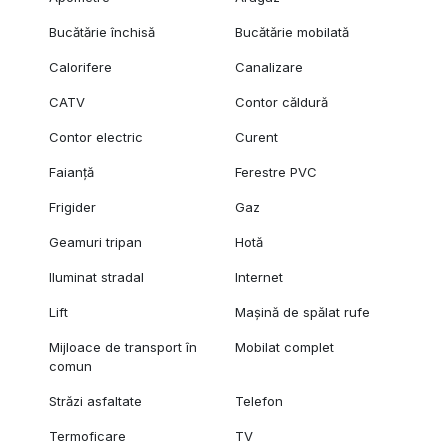
Bucătărie închisă
Bucătărie mobilată
Calorifere
Canalizare
CATV
Contor căldură
Contor electric
Curent
Faianță
Ferestre PVC
Frigider
Gaz
Geamuri tripan
Hotă
Iluminat stradal
Internet
Lift
Mașină de spălat rufe
Mijloace de transport în
Mobilat complet
comun
Străzi asfaltate
Telefon
Termoficare
TV