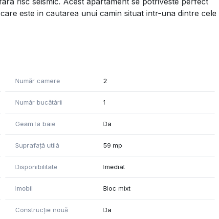
, fara risc seismic. Acest apartament se potriveste perfect
 care este in cautarea unui camin situat intr-una dintre cele
fiind partial mobilata si utilata modern, cu toate cele
 un loc de parcare suprateran.
atorul propietar, statia de metrou Laminorului/STB aflandu-
re se gaseste un parc si/sau mai multe magazine care pot
Număr camere
2
te de a ajunge acasa sau in mijlocul noptii.
ntrebari la care cele de mai sus nu au raspuns, putem sa
Număr bucătării
1
inclusiv pentru a programa o vizionare.
Geam la baie
Da
Suprafață utilă
59 mp
Disponibilitate
Imediat
Imobil
Bloc mixt
Construcție nouă
Da