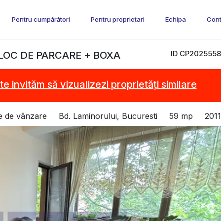
Pentru cumpărători
Pentru proprietari
Echipa
Cont
ID CP2025558
LOC DE PARCARE + BOXA
te invităm să vizualizezi proprietăți similare
e de vânzare
Bd. Laminorului, Bucuresti
59 mp
2011