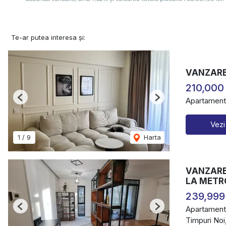
Te-ar putea interesa și:
VANZARE
210,000
Apartament
Previous
Next
Vezi
1
/
9
Harta
VANZARE 
LA METR
239,999
Apartament
Previous
Next
Timpuri Noi