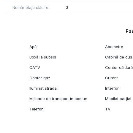
Număr etaje clădire
3
Fac
Apă
Apometre
Boxă la subsol
Cabină de duș
CATV
Contor căldură
Contor gaz
Curent
Iluminat stradal
Interfon
Mijloace de transport în comun
Mobilat parțial
Telefon
TV