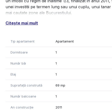
un imobil cu regim de inaltime 1/3, finalizat in anul 2011
unei investitii pe termen lung sau unui cuplu, unui tanar
mai cautate zone ale Bucurestiului.
Apartamentul are toate atributele pentru a oferi confort, 
Citește mai mult
necesare mutarii imediate. In pretul afisat este inclus si
Accesul facil la mijloacele de transport va avantaja urm
se la 5 minute de mers pe jos. De asemenea, in apropie
Tip apartament
Apartament
deservii nevoile si poftele aparute in ultim moment, inain
Pentru ca mai sunt multe de spus si cu siguranta aveti i
Dormitoare
1
ne auzim oricand la numarul de telefon +40765634361, 
Va asteptam sa ne cunoastem!
Număr băi
1
Etaj
1
Suprafață construită
69 mp
Număr balcoane
1
An construcție
2011