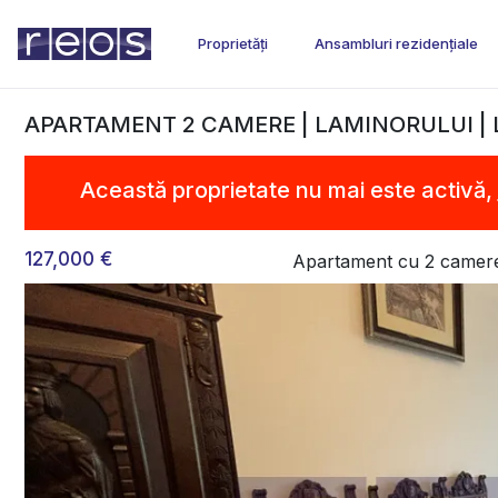
Proprietăți
Ansambluri rezidențiale
APARTAMENT 2 CAMERE | LAMINORULUI | 
Această proprietate nu mai este activă,
127,000 €
Apartament cu 2 camer