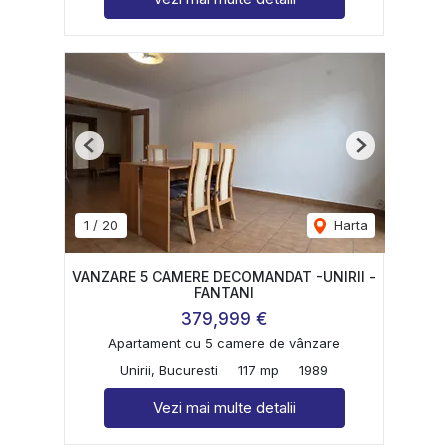
Previous
Next
1
/
20
Harta
VANZARE 5 CAMERE DECOMANDAT -UNIRII -
FANTANI
379,999 €
Apartament cu 5 camere de vânzare
Unirii, Bucuresti
117 mp
1989
Vezi mai multe detalii