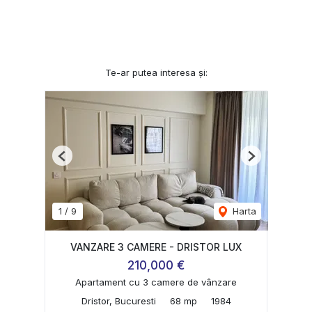
Te-ar putea interesa și:
Previous
Next
1
/
9
Harta
VANZARE 3 CAMERE - DRISTOR LUX
210,000 €
Apartament cu 3 camere de vânzare
Dristor, Bucuresti
68 mp
1984