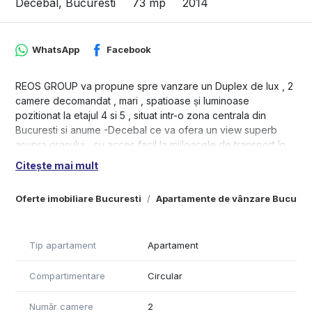
Decebal, Bucuresti
73 mp
2014
WhatsApp
Facebook
REOS GROUP va propune spre vanzare un Duplex de lux , 2
camere decomandat , mari , spatioase și luminoase
pozitionat la etajul 4 si 5 , situat intr-o zona centrala din
Bucuresti si anume -Decebal ce va ofera un view superb
asupra orasului , cu acces facil la mijloacele de transport în
comun, magazine, restaurante , cafenele , parcuri, etc
Citește mai mult
Apartament complet mobilat și utilat cu post auto subteran
Oferte imobiliare Bucuresti
Apartamente de vânzare Bucures
persoane fizice.
Duplex, 2 camere, etajul 4+5, într-o construcție rezidențială
din 2014. Apartament deosebit beneficiind de finisaje, dotări
și amenajări moderne cu o suprafață totală utilă de 73 mp.
Tip apartament
Apartament
Apartamentul este pe 2 nivele având camere spațioase,
luminoase. Livingul este open space unit cu bucătăria unde
Compartimentare
Circular
toate electrocasnicele sun încorporate în mobilier.
De la intrarea în apartament se accesează o baie cu mobilier
Număr camere
2