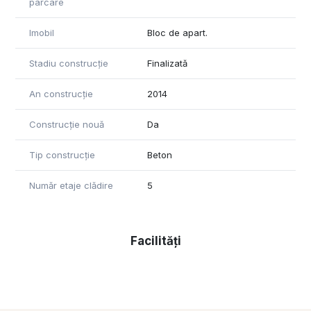
parcare
pentru obținerea unui credit ipotecar/noua casa sau pentru
alte informații bancare .
Imobil
Bloc de apart.
Contactați-ne, la nr telefon 0722240294 pentru a descoperi
această proprietate unică !
Stadiu construcție
Finalizată
An construcție
2014
Construcție nouă
Da
Tip construcție
Beton
Număr etaje clădire
5
Facilități