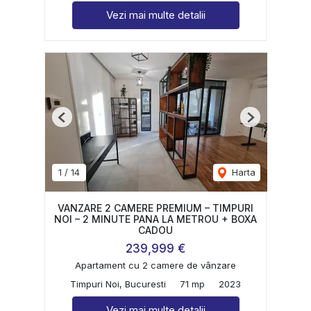
Vezi mai multe detalii
Previous
Next
1
/
14
Harta
VANZARE 2 CAMERE PREMIUM – TIMPURI
NOI – 2 MINUTE PANA LA METROU + BOXA
CADOU
239,999 €
Apartament cu 2 camere de vânzare
Timpuri Noi, Bucuresti
71 mp
2023
Vezi mai multe detalii