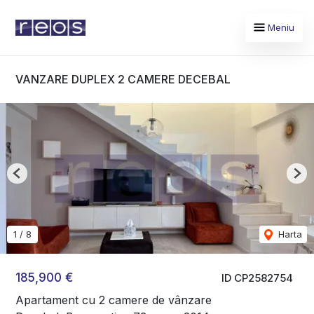
Meniu
VANZARE DUPLEX 2 CAMERE DECEBAL
Previous
Nex
1
/
8
Harta
185,900 €
ID CP2582754
Apartament cu 2 camere de vânzare