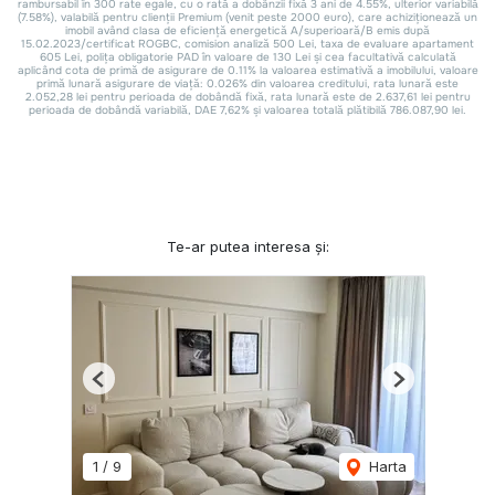
Te-ar putea interesa și:
Previous
Next
1
/
9
Harta