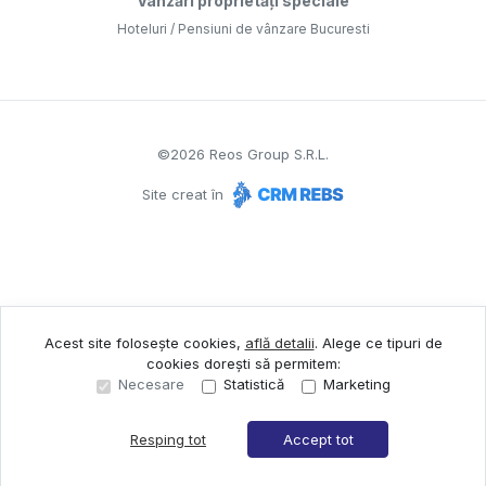
Vânzări proprietăți speciale
Hoteluri / Pensiuni de vânzare Bucuresti
©
2026
Reos Group S.R.L.
Site creat în
Acest site folosește cookies,
află detalii
.
Alege ce tipuri de
cookies dorești să permitem:
Necesare
Statistică
Marketing
Resping tot
Accept tot