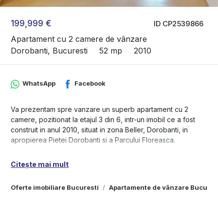
199,999 €
ID CP2539866
Apartament cu 2 camere de vânzare
Dorobanti, Bucuresti
52 mp
2010
WhatsApp
Facebook
Va prezentam spre vanzare un superb apartament cu 2
camere, pozitionat la etajul 3 din 6, intr-un imobil ce a fost
construit in anul 2010, situat in zona Beller, Dorobanti, in
apropierea Pietei Dorobanti si a Parcului Floreasca.
Apartamentul este foarte bine impartit, se bucura de liniste,
Citește mai mult
fiind ferit de zgomotul stradal si dispune de finisaje moderne.
De asemenea, acelasi tip de apartament se poate achizitiona
Oferte imobiliare Bucuresti
Apartamente de vânzare Bucures
si la etajele 1, 2, 3 și 4.
Pentru vizionari sau pentru mai multe detalii, ne puteti
contacta.