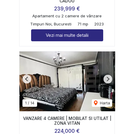
CADOU
239,999 €
Apartament cu 2 camere de vânzare
Timpuri Noi, Bucuresti
71 mp
2023
Vezi mai multe detalii
Previous
Next
1
/
14
Harta
VANZARE 4 CAMERE | MOBILAT SI UTILAT |
ZONA VITAN
224,000 €