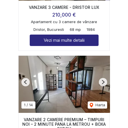
VANZARE 3 CAMERE - DRISTOR LUX
210,000 €
Apartament cu 3 camere de vânzare
Dristor, Bucuresti
68 mp
1984
Vezi mai multe detalii
Previous
Next
1
/
14
Harta
VANZARE 2 CAMERE PREMIUM – TIMPURI
NOI – 2 MINUTE PANA LA METROU + BOXA