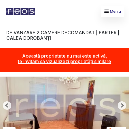
Meniu
DE VANZARE 2 CAMERE DECOMANDAT | PARTER |
CALEA DOROBANȚI |
Această proprietate nu mai este activă,
te invităm să vizualizezi proprietăți similare
Previous
Nex