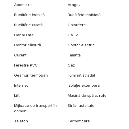
Apometre
Aragaz
Bucătărie închisă
Bucătărie mobilată
Bucătărie utilată
Calorifere
Canalizare
CATV
Contor căldură
Contor electric
Curent
Faianță
Ferestre PVC
Gaz
Geamuri termopan
Iluminat stradal
Internet
Izolație exterioară
Lift
Mașină de spălat rufe
Mijloace de transport în
Străzi asfaltate
comun
Telefon
Termoficare