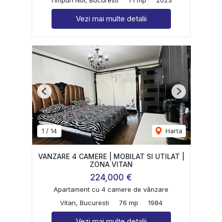
Vezi mai multe detalii
Previous
Next
1
/
14
Harta
VANZARE 4 CAMERE | MOBILAT SI UTILAT |
ZONA VITAN
224,000 €
Apartament cu 4 camere de vânzare
Vitan, Bucuresti
76 mp
1984
Vezi mai multe detalii