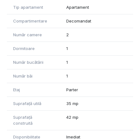
- posibilitate ideală pentru birou, cabinet sau investiție;
Tip apartament
Apartament
- temperatură mai stabilă și acces rapid.
Compartimentare
Decomandat
Imobilul este reabilitat termic, aspect ce oferă un plus de
confort, eficiență energetică și un aspect îngrijit al blocului.
Număr camere
2
Compartimentarea este decomandată, oferind spații bine
delimitate și funcționale, cu lumină naturală și multiple
Dormitoare
1
posibilități de amenajare.
Număr bucătării
1
Zona Dorobanți rămâne una dintre cele mai căutate din
București datorită atmosferei elegante, accesului rapid către
Număr băi
1
mijloace de transport, parcuri și zone comerciale.
Etaj
Parter
Pentru mai multe detalii și programarea unei vizionări, vă stau
la dispoziție.
Suprafață utilă
35 mp
Suprafață
42 mp
construită
Disponibilitate
Imediat