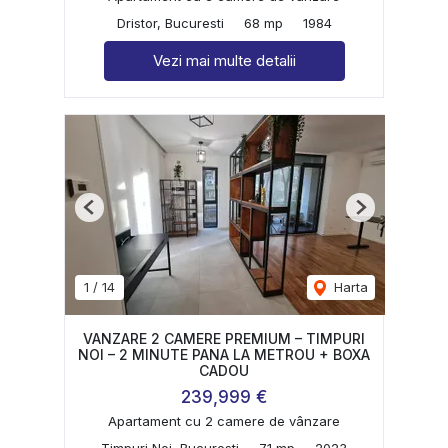
Dristor, Bucuresti
68 mp
1984
Vezi mai multe detalii
Previous
Next
1
/
14
Harta
VANZARE 2 CAMERE PREMIUM – TIMPURI
NOI – 2 MINUTE PANA LA METROU + BOXA
CADOU
239,999 €
Apartament cu 2 camere de vânzare
Timpuri Noi, Bucuresti
71 mp
2023