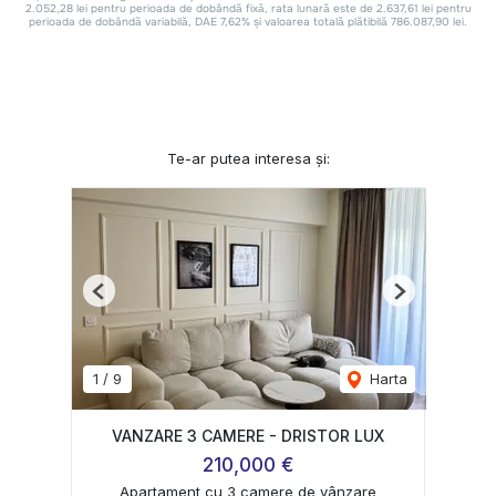
Te-ar putea interesa și:
Previous
Next
1
/
9
Harta
VANZARE 3 CAMERE - DRISTOR LUX
210,000 €
Apartament cu 3 camere de vânzare