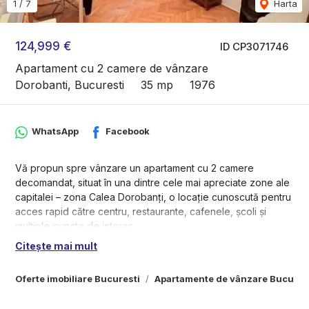
1
/
7
Harta
124,999 €
ID CP3071746
Apartament cu 2 camere de vânzare
Dorobanti, Bucuresti
35 mp
1976
WhatsApp
Facebook
Vă propun spre vânzare un apartament cu 2 camere
decomandat, situat în una dintre cele mai apreciate zone ale
capitalei – zona Calea Dorobanți, o locație cunoscută pentru
acces rapid către centru, restaurante, cafenele, școli și
multiple puncte de interes.
Citește mai mult
Apartamentul este amplasat la parter, un avantaj important
pentru:
Oferte imobiliare Bucuresti
Apartamente de vânzare Bucures
- acces facil fără dependență de lift
- confort sporit pentru familii cu copii sau persoane în vârstă;