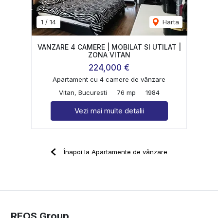
1
/
14
Harta
VANZARE 4 CAMERE | MOBILAT SI UTILAT |
ZONA VITAN
224,000 €
Apartament cu 4 camere de vânzare
Vitan, Bucuresti
76 mp
1984
Vezi mai multe detalii
Înapoi la Apartamente de vânzare
REOS Group