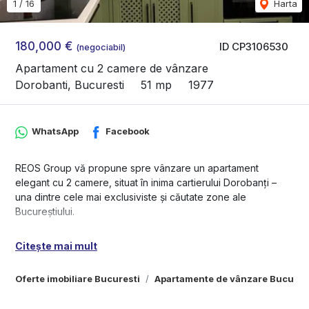
1
/
16
Harta
180,000 €
ID CP3106530
(negociabil)
Apartament cu 2 camere de vânzare
Dorobanti, Bucuresti
51 mp
1977
WhatsApp
Facebook
REOS Group vă propune spre vânzare un apartament
elegant cu 2 camere, situat în inima cartierului Dorobanți –
una dintre cele mai exclusiviste și căutate zone ale
Bucureștiului.
Proprietatea este amplasată într-un imobil bine întreținut,
Citește mai mult
oferind acces facil către mijloace de transport în comun,
restaurante rafinate, cafenele, bănci, centre comerciale și
Oferte imobiliare Bucuresti
Apartamente de vânzare Bucures
zone verzi – ideal pentru un stil de viață urban, activ și
confortabil.