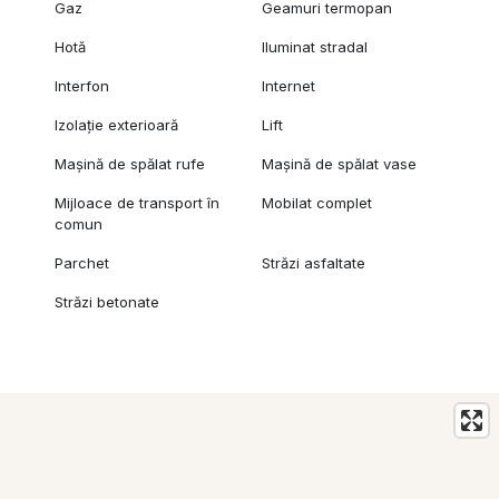
Gaz
Geamuri termopan
Hotă
Iluminat stradal
Interfon
Internet
Izolație exterioară
Lift
Mașină de spălat rufe
Mașină de spălat vase
Mijloace de transport în
Mobilat complet
comun
Parchet
Străzi asfaltate
Străzi betonate