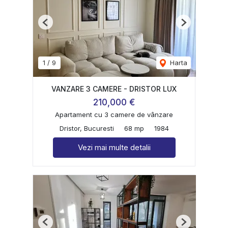
Previous
Next
1
/
9
Harta
VANZARE 3 CAMERE - DRISTOR LUX
210,000 €
Apartament cu 3 camere de vânzare
Dristor, Bucuresti
68 mp
1984
Vezi mai multe detalii
Previous
Next