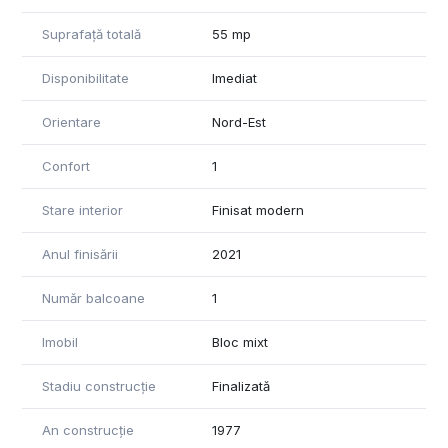
Vă stăm cu drag la dispoziție pentru detalii și vizionări.
Suprafață totală
55 mp
Canadian expat - fluent in English and Romanian.
Disponibilitate
Imediat
English:
Orientare
Nord-Est
REOS Group presents for sale an elegant 2-room apartment
located in the heart of the Dorobanți neighborhood – one of
Confort
1
the most exclusive and sought-after areas in Bucharest.
Stare interior
Finisat modern
The property is situated in a well-maintained building,
offering easy access to public transportation, fine
Anul finisării
2021
restaurants, cafés, banks, shopping centers, and green
spaces – perfect for a modern, active, and comfortable
Număr balcoane
1
urban lifestyle.
Apartment details:
Imobil
Bloc mixt
-Total area: 55 sqm
-Floor: 3 out of 10
Stadiu construcție
Finalizată
-Layout: semi-detached
-Dual exposure: North and East
An construcție
1977