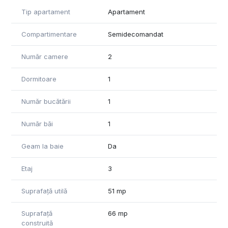
Detalii apartament:
Tip apartament
Apartament
-Suprafață totală: 55 mp
-Etaj: 3 din 10
Compartimentare
Semidecomandat
-Compartimentare: semidecomandat
-Dublă vedere: Nord și Est, spre spatele blocului
Număr camere
2
Dotări și beneficii:
Dormitoare
1
-Aer condiționat
-Centrală proprie a blocului
Număr bucătării
1
-Se vinde complet mobilat modern – gata de mutat
-Încadrat la Urgență 3 – se poate achiziționa prin credit fără
probleme
Număr băi
1
-Posibilitate de preluare chiriaș existent – venit lunar de 750
euro
Geam la baie
Da
Ideal atât pentru locuință proprie, cât și pentru investiție,
Etaj
3
apartamentul îmbină perfect stilul, confortul și poziționarea
centrală.
Suprafață utilă
51 mp
Agenția noastră vă poate oferi consultanță bancară gratuită
Suprafață
66 mp
pentru obținerea unui credit ipotecar / Noua Casă sau pentru
construită
alte informații bancare.