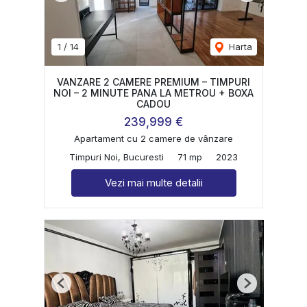
1
/
14
Harta
VANZARE 2 CAMERE PREMIUM – TIMPURI
NOI – 2 MINUTE PANA LA METROU + BOXA
CADOU
239,999 €
Apartament cu 2 camere de vânzare
Timpuri Noi, Bucuresti
71 mp
2023
Vezi mai multe detalii
Previous
Next