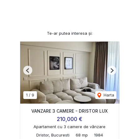
Te-ar putea interesa și:
Previous
Next
1
/
9
Harta
VANZARE 3 CAMERE - DRISTOR LUX
210,000 €
Apartament cu 3 camere de vânzare
Dristor, Bucuresti
68 mp
1984