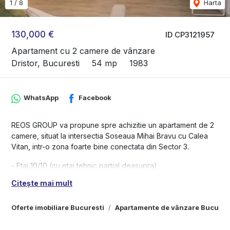
1
/
8
Harta
130,000 €
ID CP3121957
Apartament cu 2 camere de vânzare
Dristor, Bucuresti
54 mp
1983
WhatsApp
Facebook
REOS GROUP va propune spre achizitie un apartament de 2
camere, situat la intersectia Soseaua Mihai Bravu cu Calea
Vitan, intr-o zona foarte bine conectata din Sector 3.
- Etaj 10/10 (cu etaj tehnic partial deasupra)
- Bloc construit in 1983, reabilitat termic
Citește mai mult
- Compartimentare eficienta
- Vedere pe spate – liniste si confort
Oferte imobiliare Bucuresti
Apartamente de vânzare Bucures
Avantaje imobil: