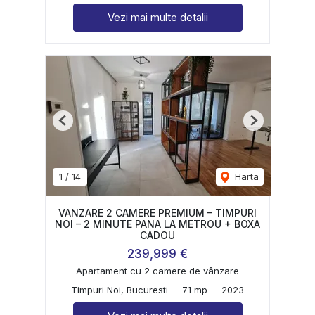
Vezi mai multe detalii
Previous
Next
1
/
14
Harta
VANZARE 2 CAMERE PREMIUM – TIMPURI
NOI – 2 MINUTE PANA LA METROU + BOXA
CADOU
239,999 €
Apartament cu 2 camere de vânzare
Timpuri Noi, Bucuresti
71 mp
2023