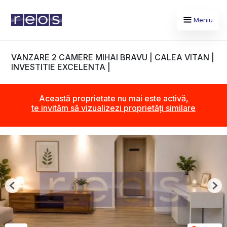
Meniu
VANZARE 2 CAMERE MIHAI BRAVU | CALEA VITAN |
INVESTITIE EXCELENTA |
Această proprietate nu mai este activă,
te invităm să vizualizezi proprietăți similare
Previous
Nex