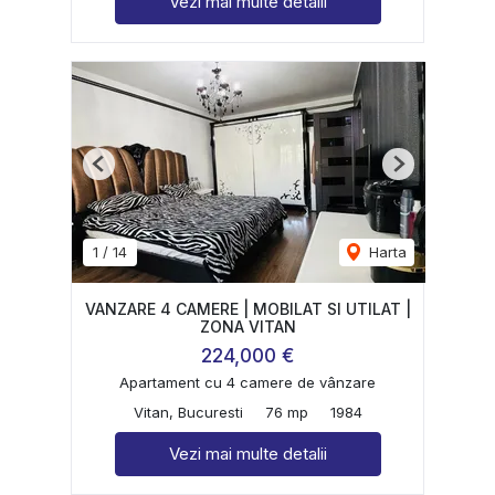
Vezi mai multe detalii
Previous
Next
1
/
14
Harta
VANZARE 4 CAMERE | MOBILAT SI UTILAT |
ZONA VITAN
224,000 €
Apartament cu 4 camere de vânzare
Vitan, Bucuresti
76 mp
1984
Vezi mai multe detalii