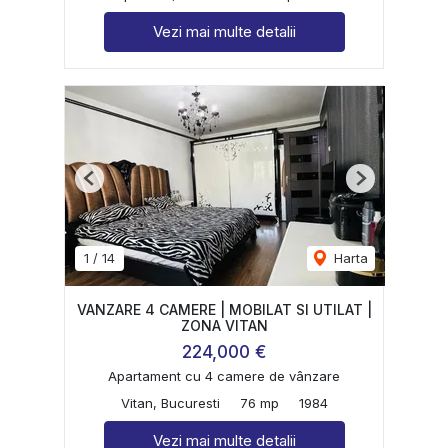
Vezi mai multe detalii
Previous
Next
1
/
14
Harta
VANZARE 4 CAMERE | MOBILAT SI UTILAT |
ZONA VITAN
224,000 €
Apartament cu 4 camere de vânzare
Vitan, Bucuresti
76 mp
1984
Vezi mai multe detalii