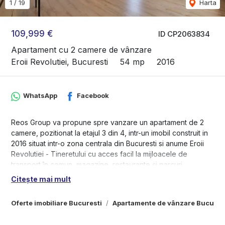
1
/
19
Harta
109,999 €
ID CP2063834
Apartament cu 2 camere de vânzare
Eroii Revolutiei, Bucuresti
54 mp
2016
WhatsApp
Facebook
Reos Group va propune spre vanzare un apartament de 2
camere, pozitionat la etajul 3 din 4, intr-un imobil construit in
2016 situat intr-o zona centrala din Bucuresti si anume Eroii
Revolutiei - Tineretului cu acces facil la mijloacele de
transport în comun, magazine, restaurante și parcuri.
Citește mai mult
-Apartamentul este decomandat, fiind compus din: living
luminos, bucatarie, dormitor, baie, balcon, iar suprafața utilă
Oferte imobiliare Bucuresti
Apartamente de vânzare Bucures
este de 54mp, oferind suficient spațiu pentru o familie sau un
cuplu în căutarea confortului și intimității.