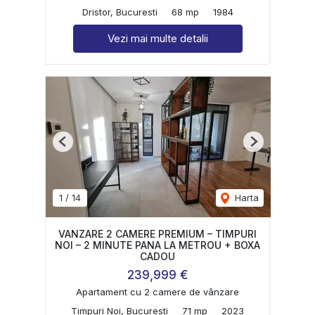
Dristor, Bucuresti
68 mp
1984
Vezi mai multe detalii
Previous
Next
1
/
14
Harta
VANZARE 2 CAMERE PREMIUM – TIMPURI
NOI – 2 MINUTE PANA LA METROU + BOXA
CADOU
239,999 €
Apartament cu 2 camere de vânzare
Timpuri Noi, Bucuresti
71 mp
2023