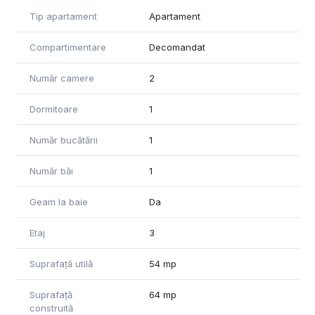
-Apartamentul se vinde complect mobilat si utilat
-Parcare de la ADP
Tip apartament
Apartament
Pentru vizionari sau pentru mai multe detalii ne puteți
contacta.
Compartimentare
Decomandat
Număr camere
2
Dormitoare
1
Număr bucătării
1
Număr băi
1
Geam la baie
Da
Etaj
3
Suprafață utilă
54 mp
Suprafață
64 mp
construită