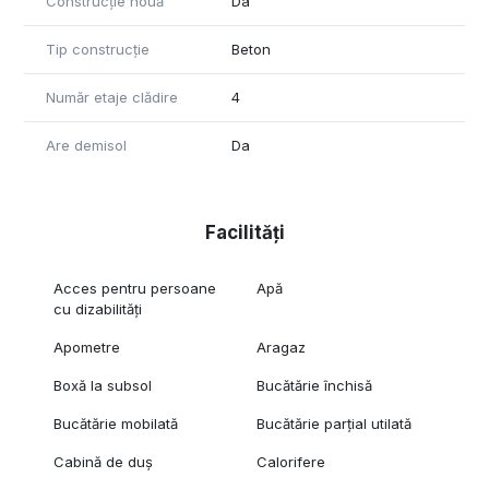
Construcție nouă
Da
Tip construcție
Beton
Număr etaje clădire
4
Are demisol
Da
Facilități
Acces pentru persoane
Apă
cu dizabilități
Apometre
Aragaz
Boxă la subsol
Bucătărie închisă
Bucătărie mobilată
Bucătărie parțial utilată
Cabină de duș
Calorifere