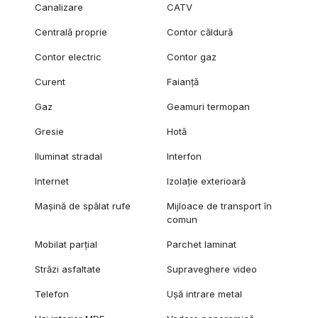
Canalizare
CATV
Centrală proprie
Contor căldură
Contor electric
Contor gaz
Curent
Faianță
Gaz
Geamuri termopan
Gresie
Hotă
Iluminat stradal
Interfon
Internet
Izolație exterioară
Mașină de spălat rufe
Mijloace de transport în
comun
Mobilat parțial
Parchet laminat
Străzi asfaltate
Supraveghere video
Telefon
Ușă intrare metal