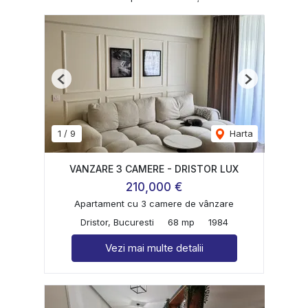
Previous
Next
1
/
9
Harta
VANZARE 3 CAMERE - DRISTOR LUX
210,000 €
Apartament cu 3 camere de vânzare
Dristor, Bucuresti
68 mp
1984
Vezi mai multe detalii