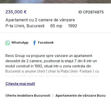
235,000 €
ID CP2874875
Apartament cu 2 camere de vânzare
P-ta Unirii, Bucuresti
65 mp
1992
WhatsApp
Facebook
Reos Group va propune spre vanzare un apartament
deosebit de 2 camere, pozitionat la etajul 7 din 8 intr-un
imobil construit in 1992, situat intr-o zona centrala din
Bucuresti si anume Unirii ( chiar la Piata Unirii -Fantani ) cu
acces facil la mijloacele de transport în comun, magazine,
restaurante și parcuri.
Citește mai mult
- Apartamentul este decomandat, fiind compus din: living
Oferte imobiliare Bucuresti
Apartamente de vânzare Bucures
luminos, dormitor, bucatarie, baie, balcon, iar suprafața utilă
este de 65mp, oferind suficient spațiu pentru o familie sau un
cuplu în căutarea confortului și intimității.