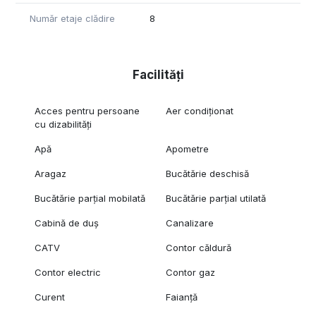
Număr etaje clădire
8
Facilități
Acces pentru persoane
Aer condiționat
cu dizabilități
Apă
Apometre
Aragaz
Bucătărie deschisă
Bucătărie parțial mobilată
Bucătărie parțial utilată
Cabină de duș
Canalizare
CATV
Contor căldură
Contor electric
Contor gaz
Curent
Faianță