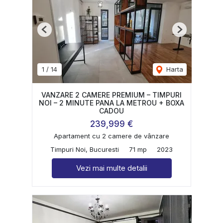
Previous
Next
1
/
14
Harta
VANZARE 2 CAMERE PREMIUM – TIMPURI
NOI – 2 MINUTE PANA LA METROU + BOXA
CADOU
239,999 €
Apartament cu 2 camere de vânzare
Timpuri Noi, Bucuresti
71 mp
2023
Vezi mai multe detalii