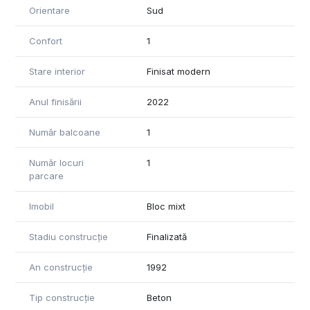
Pentru mai multe detalii și pentru programarea unei vizionări,
Orientare
Sud
vă rugăm ne contactați .
Confort
1
Stare interior
Finisat modern
Anul finisării
2022
Număr balcoane
1
Număr locuri
1
parcare
Imobil
Bloc mixt
Stadiu construcție
Finalizată
An construcție
1992
Tip construcție
Beton