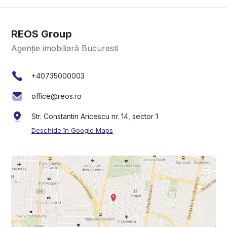
REOS Group
Agenție imobiliară Bucuresti
+40735000003
office@reos.ro
Str. Constantin Aricescu nr. 14, sector 1
Deschide în Google Maps