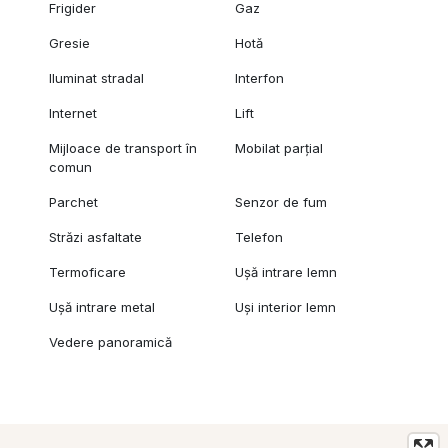
Frigider
Gaz
Gresie
Hotă
Iluminat stradal
Interfon
Internet
Lift
Mijloace de transport în
Mobilat parțial
comun
Parchet
Senzor de fum
Străzi asfaltate
Telefon
Termoficare
Ușă intrare lemn
Ușă intrare metal
Uși interior lemn
Vedere panoramică