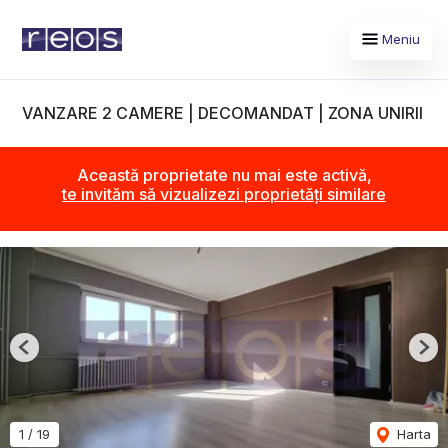
Meniu
VANZARE 2 CAMERE | DECOMANDAT | ZONA UNIRII
Această proprietate nu mai este activă,
te invităm să vizualizezi proprietăți similare
Previous
Nex
1
/
19
Harta