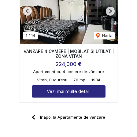
Previous
Next
1
/
14
Harta
VANZARE 4 CAMERE | MOBILAT SI UTILAT |
ZONA VITAN
224,000 €
Apartament cu 4 camere de vânzare
Vitan, Bucuresti
76 mp
1984
Vezi mai multe detalii
Înapoi la Apartamente de vânzare