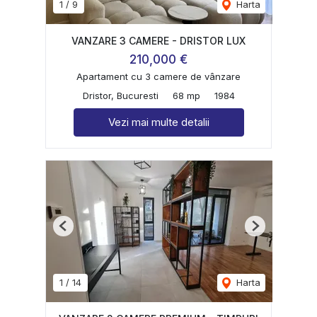
1
/
9
Harta
VANZARE 3 CAMERE - DRISTOR LUX
210,000 €
Apartament cu 3 camere de vânzare
Dristor, Bucuresti
68 mp
1984
Vezi mai multe detalii
Previous
Next
1
/
14
Harta