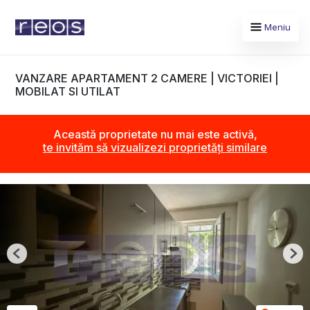
Meniu
VANZARE APARTAMENT 2 CAMERE | VICTORIEI |
MOBILAT SI UTILAT
Această proprietate nu mai este activă,
te invităm să vizualizezi proprietăți similare
Previous
Nex