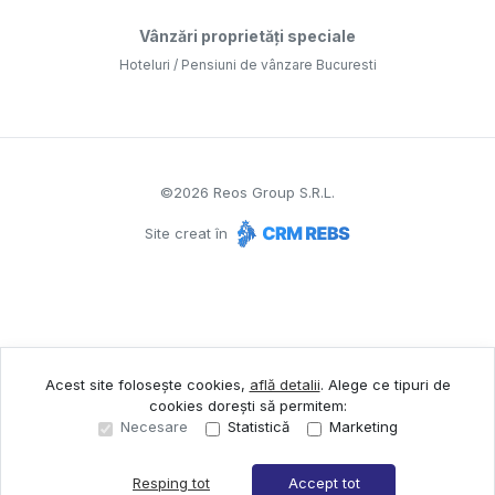
Vânzări proprietăți speciale
Hoteluri / Pensiuni de vânzare Bucuresti
©
2026
Reos Group S.R.L.
Site creat în
Acest site folosește cookies,
află detalii
.
Alege ce tipuri de
cookies dorești să permitem:
Necesare
Statistică
Marketing
Resping tot
Accept tot