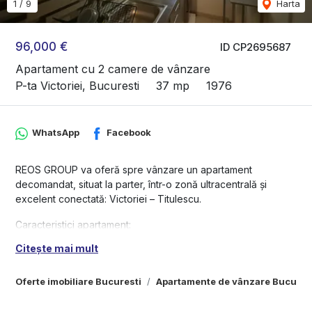
1
/
9
Harta
96,000 €
ID CP2695687
Apartament cu 2 camere de vânzare
P-ta Victoriei, Bucuresti
37 mp
1976
WhatsApp
Facebook
REOS GROUP va oferă spre vânzare un apartament
decomandat, situat la parter, într-o zonă ultracentrală și
excelent conectată: Victoriei – Titulescu.
Caracteristici apartament:
Citește mai mult
2 camere decomandate, cu compartimentare practică și ușor
de mobilat
Oferte imobiliare Bucuresti
Apartamente de vânzare Bucures
Hol cu nișă utilă – ideală pentru dressing, spațiu de
depozitare sau zonă de lucru