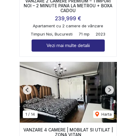
VANZARE 2 CAMERE PREMIUM – TIMPURI
NOI – 2 MINUTE PANA LA METROU + BOXA
CADOU
239,999 €
Apartament cu 2 camere de vânzare
Timpuri Noi, Bucuresti
71 mp
2023
Vezi mai multe detalii
Previous
Next
1
/
14
Harta
VANZARE 4 CAMERE | MOBILAT SI UTILAT |
ZONA VITAN