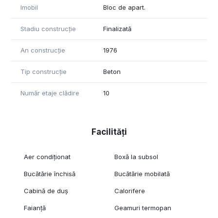
Imobil
Bloc de apart.
Zonă ultracentrală, sigură și foarte căutată, atât pentru locuit,
cât și pentru investiții
Stadiu construcție
Finalizată
Localizare: Victoriei – Titulescu, Sector 1, București
Tip: Apartament 2 camere, decomandat, parter
An construcție
1976
Pentru orice informație suplimentară sau pentru a programa
Tip construcție
Beton
o vizionare, nu ezitați să mă contactați!
Număr etaje clădire
10
Facilități
Aer condiționat
Boxă la subsol
Bucătărie închisă
Bucătărie mobilată
Cabină de duș
Calorifere
Faianță
Geamuri termopan