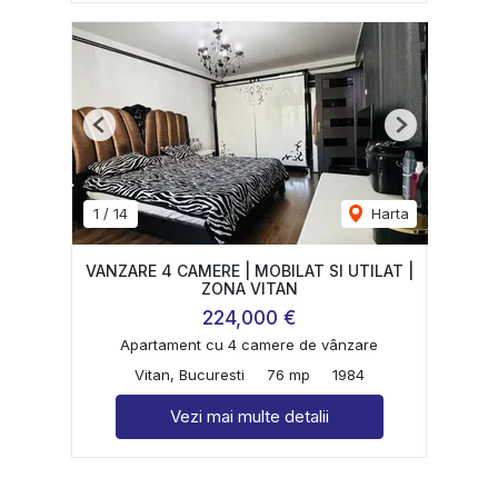
Previous
Next
1
/
14
Harta
VANZARE 4 CAMERE | MOBILAT SI UTILAT |
ZONA VITAN
224,000 €
Apartament cu 4 camere de vânzare
Vitan, Bucuresti
76 mp
1984
Vezi mai multe detalii