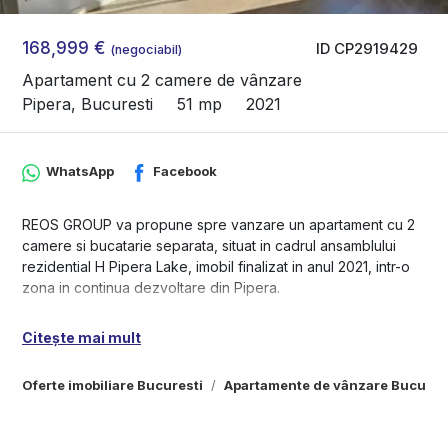
168,999 €
ID CP2919429
(negociabil)
Apartament cu 2 camere de vânzare
Pipera, Bucuresti
51 mp
2021
WhatsApp
Facebook
REOS GROUP va propune spre vanzare un apartament cu 2
camere si bucatarie separata, situat in cadrul ansamblului
rezidential H Pipera Lake, imobil finalizat in anul 2021, intr-o
zona in continua dezvoltare din Pipera.
Apartamentul are o suprafata utila de 51,5 mp si beneficiaza
Citește mai mult
de o terasa de 5,5 mp, cu acces atat din living, cat si din
bucatarie. Este amplasat la etajul 6 si ofera o vedere
Oferte imobiliare Bucuresti
Apartamente de vânzare Bucures
deschisa catre oras. Compartimentarea este practica si bine
echilibrata, cu spatii luminoase si functionale.
Locuinta dispune de bucatarie mobilata si utilata, echipata cu