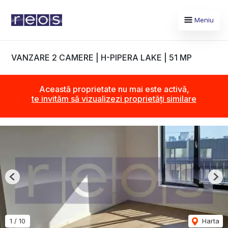
Meniu
VANZARE 2 CAMERE | H-PIPERA LAKE | 51 MP
Această proprietate nu mai este activă,
te invităm să vizualizezi proprietăți similare
Previous
Nex
1
/
10
Harta