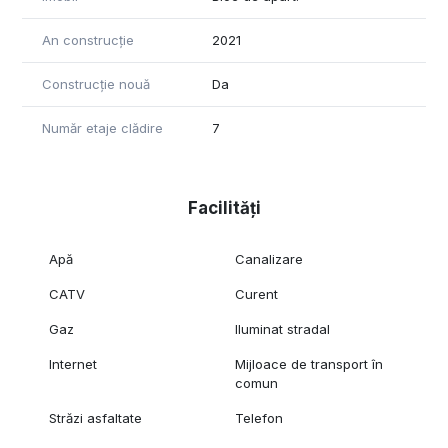
An construcție
2021
Construcție nouă
Da
Număr etaje clădire
7
Facilități
Apă
Canalizare
CATV
Curent
Gaz
Iluminat stradal
Internet
Mijloace de transport în
comun
Străzi asfaltate
Telefon