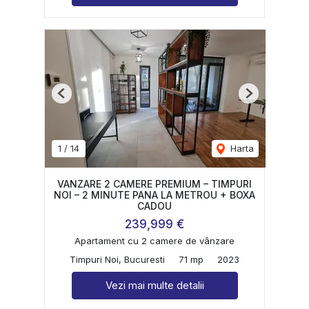
Previous
Next
1
/
14
Harta
VANZARE 2 CAMERE PREMIUM – TIMPURI
NOI – 2 MINUTE PANA LA METROU + BOXA
CADOU
239,999 €
Apartament cu 2 camere de vânzare
Timpuri Noi, Bucuresti
71 mp
2023
Vezi mai multe detalii