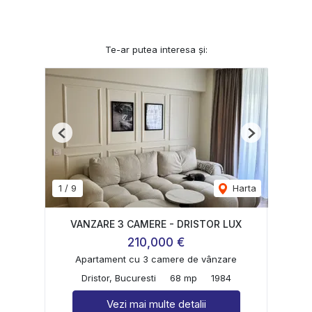
Te-ar putea interesa și:
Previous
Next
1
/
9
Harta
VANZARE 3 CAMERE - DRISTOR LUX
210,000 €
Apartament cu 3 camere de vânzare
Dristor, Bucuresti
68 mp
1984
Vezi mai multe detalii