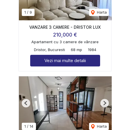
1
/
9
Harta
VANZARE 3 CAMERE - DRISTOR LUX
210,000 €
Apartament cu 3 camere de vânzare
Dristor, Bucuresti
68 mp
1984
Vezi mai multe detalii
Previous
Next
1
/
14
Harta