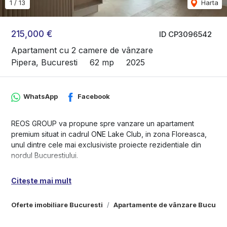
1
/
13
Harta
215,000 €
ID CP3096542
Apartament cu 2 camere de vânzare
Pipera, Bucuresti
62 mp
2025
WhatsApp
Facebook
REOS GROUP va propune spre vanzare un apartament
premium situat in cadrul ONE Lake Club, in zona Floreasca,
unul dintre cele mai exclusiviste proiecte rezidentiale din
nordul Bucurestiului.
Apartamentul este nou, cu termen de finalizare 2025, si are o
Citește mai mult
suprafata utila de 52 mp si o suprafata totala de 62 mp
(inclusiv balcon). Compartimentarea este eficienta, iar spatiile
Oferte imobiliare Bucuresti
Apartamente de vânzare Bucures
sunt bine proportionate, ideale pentru locuire moderna sau
investitie.