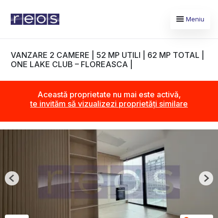
Meniu
VANZARE 2 CAMERE | 52 MP UTILI | 62 MP TOTAL |
ONE LAKE CLUB – FLOREASCA |
Această proprietate nu mai este activă,
te invităm să vizualizezi proprietăți similare
Previous
Nex