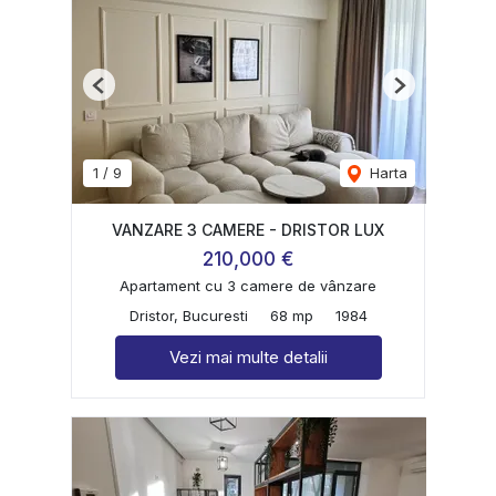
Previous
Next
1
/
9
Harta
VANZARE 3 CAMERE - DRISTOR LUX
210,000 €
Apartament cu 3 camere de vânzare
Dristor, Bucuresti
68 mp
1984
Vezi mai multe detalii