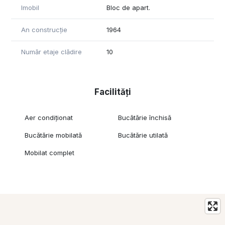
• Acces facil catre Colentina, Fundeni si zonele centrale
Imobil
Bloc de apart.
O proprietate potrivita atat pentru locuinta proprie, cat si
An construcție
1964
pentru investitie, intr-o zona bine conectata si cu acces la
toate facilitatile urbane.
Număr etaje clădire
10
Pentru detalii suplimentare si programarea unei vizionari,
echipa REOS GROUP va sta la dispozitie.
Facilități
Aer condiționat
Bucătărie închisă
Bucătărie mobilată
Bucătărie utilată
Mobilat complet