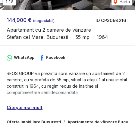
1
/
8
Harta
144,900 €
ID CP3094216
(negociabil)
Apartament cu 2 camere de vânzare
Stefan cel Mare, Bucuresti
55 mp
1964
WhatsApp
Facebook
REOS GROUP va prezinta spre vanzare un apartament de 2
camere, cu suprafata de 55 mp, situat la etajul 1 al unui imobil
construit in 1964, cu regim redus de inaltime si
compartimentare semidecomandata.
Locuinta se vinde la cheie, exact ca in imagini – complet
Citește mai mult
mobilata si utilata, fiind pregatita pentru mutare imediata sau
investitie.
Oferte imobiliare Bucuresti
Apartamente de vânzare Bucures
🔹 Suprafata: 55 mp
🔹 Etaj 1