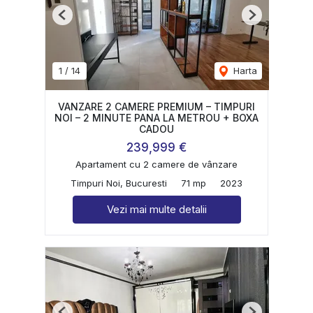
Previous
Next
1
/
14
Harta
VANZARE 2 CAMERE PREMIUM – TIMPURI
NOI – 2 MINUTE PANA LA METROU + BOXA
CADOU
239,999 €
Apartament cu 2 camere de vânzare
Timpuri Noi, Bucuresti
71 mp
2023
Vezi mai multe detalii