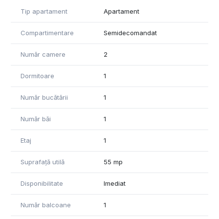
🔹 Semidecomandat
Tip apartament
Apartament
🔹 Incalzire prin termoficare (RADET)
🔹 Instalatii sanitare si electrice refacute complet
Compartimentare
Semidecomandat
🔹 Se vinde complet mobilat si utilat
Număr camere
2
Dotari incluse:
• Aer conditionat
Dormitoare
1
• Masina de spalat rufe
• Uscator rufe
Număr bucătării
1
• Frigider
• Aragaz, plita, hota
• Finisaje de calitate si feronerie moderna
Număr băi
1
Un avantaj important: apartamentul este asigurat la valoarea
Etaj
1
de 140.000 euro prin Grawe, ceea ce permite achizitia
inclusiv prin credit.
Suprafață utilă
55 mp
Locatie si vecinatati:
Disponibilitate
Imediat
• Parcul Insula Fundeni – la cateva minute
• Acces rapid la mijloace de transport in comun
Număr balcoane
1
• Magazine, supermarketuri, restaurante si farmacii
• Institutii de invatamant (scoli, gradinite, universitati)