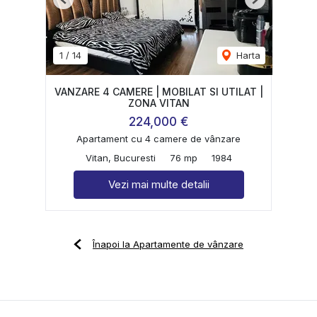
Previous
Next
1
/
14
Harta
VANZARE 4 CAMERE | MOBILAT SI UTILAT |
ZONA VITAN
224,000 €
Apartament cu 4 camere de vânzare
Vitan, Bucuresti
76 mp
1984
Vezi mai multe detalii
Înapoi la Apartamente de vânzare